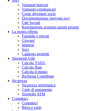
Soci
Vantaggi bancari
Vantaggi extrabancari
Come diventare socio
Documentazione riservata soci
Gite Sociali
Regolamento acquisto azioni proprie
La nostra offerta
Famiglie e privati
Giovani
Imprese
Soci
Catalogo prodotti
Strumenti Utili
Calcolo TAEG
Calcolo Iban
Calcola il mutuo
Richiesta Contributo
Sicurezza
Sicurezza informatica
Carte di pagamento
Sportello ATM
Contattaci
Contattaci
Blocco carte