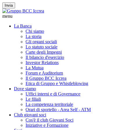
Invia
menu
La Banca
Chi siamo
La storia
Gli organi sociali
Lo statuto sociale
Carte degli Impegni
Il bilancio d'esercizio
Investor Relations
La Mutua
Forum e Auditorium
Il Gruppo BCC Iccrea
Etica di Gruppo e Whistleblowing
Dove siamo
Uffici interni e di Governance
Le filiali
La competenza territoriale
Orari di sportello - Area Self - ATM
Club giovani soci
Cos'è il club Giovani Soci
Iniziative e Formazione