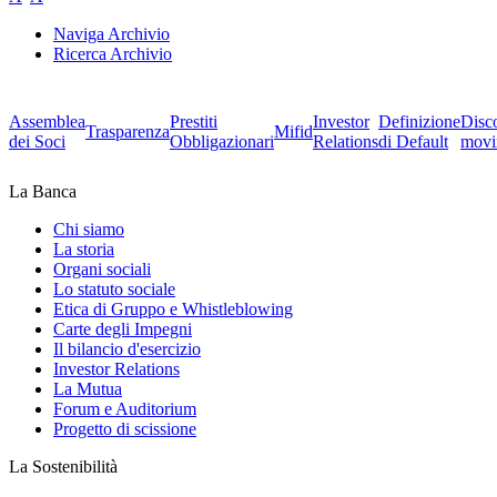
Naviga Archivio
Ricerca Archivio
Assemblea
Prestiti
Investor
Definizione
Disc
Trasparenza
Mifid
dei Soci
Obbligazionari
Relations
di Default
movi
La Banca
Chi siamo
La storia
Organi sociali
Lo statuto sociale
Etica di Gruppo e Whistleblowing
Carte degli Impegni
Il bilancio d'esercizio
Investor Relations
La Mutua
Forum e Auditorium
Progetto di scissione
La Sostenibilità