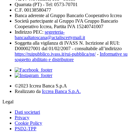
Quarrata (PT) - Tel: 0573-70701
C.F. 00138580477
Banca aderente al Gruppo Bancario Cooperativo Iccrea
Società partecipante al Gruppo IVA Gruppo Bancario
Cooperativo Iccrea, Partita IVA 15240741007
Indirizzo PEC:
segreteria-
bancaaltatoscana@actaliscertymail.it
Soggetta alla vigilanza di IVASS N. Iscrizione al RUI:
D000027001 dal 01/02/2007 - consultabile all’indirizzo
https://ruipubblico.ivass.it/rui-pubblica/ng/
-
Informative su
soggetto abilitato e distributore
©2023 Iccrea Banca S.p.A
Realizzato da
Iccrea Banca S.p.A.
Legal
Dati societari
Privacy
Cookie Policy
PSD2-TPP