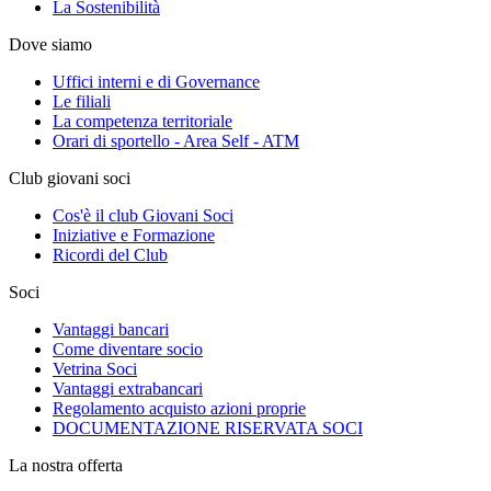
La Sostenibilità
Dove siamo
Uffici interni e di Governance
Le filiali
La competenza territoriale
Orari di sportello - Area Self - ATM
Club giovani soci
Cos'è il club Giovani Soci
Iniziative e Formazione
Ricordi del Club
Soci
Vantaggi bancari
Come diventare socio
Vetrina Soci
Vantaggi extrabancari
Regolamento acquisto azioni proprie
DOCUMENTAZIONE RISERVATA SOCI
La nostra offerta