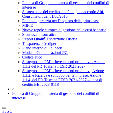
Politica di Gruppo in materia di gestione dei conflitti di
interesse
Sospensione del credito alle famiglie - accordo Abi-
Consumatori del 31/03/2015
Fondo di garanzia per l'acquisto della prima casa
MIFID
Nuove regole europee di gestione delle crisi bancarie
Sicurezza informatica
Report Qualità Esecuzione Offerta
Trasparenza Crediper
Piano interno di Fallback
Modello Comunicazioni 231
Codice etico
Sostegno alle PMI - Investimenti produttivi - Azione
1.3.2 del PR Toscana FESR 2021-2027
Sostegno alle PMI - Investimenti produttivi, Azione
1.3.2, e Ricerca e sviluppo per le imprese, Azione
1.1.4, del PR Toscana FESR 2021-2027 – linea di
credito BEI 2023-0118
>
Politica di Gruppo in materia di gestione dei conflitti di
interesse
-
+
A
A