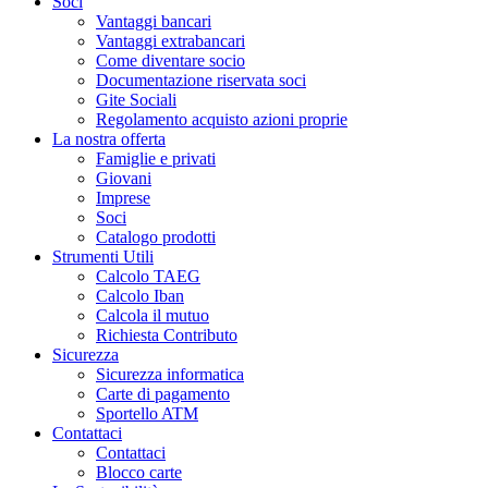
Soci
Vantaggi bancari
Vantaggi extrabancari
Come diventare socio
Documentazione riservata soci
Gite Sociali
Regolamento acquisto azioni proprie
La nostra offerta
Famiglie e privati
Giovani
Imprese
Soci
Catalogo prodotti
Strumenti Utili
Calcolo TAEG
Calcolo Iban
Calcola il mutuo
Richiesta Contributo
Sicurezza
Sicurezza informatica
Carte di pagamento
Sportello ATM
Contattaci
Contattaci
Blocco carte