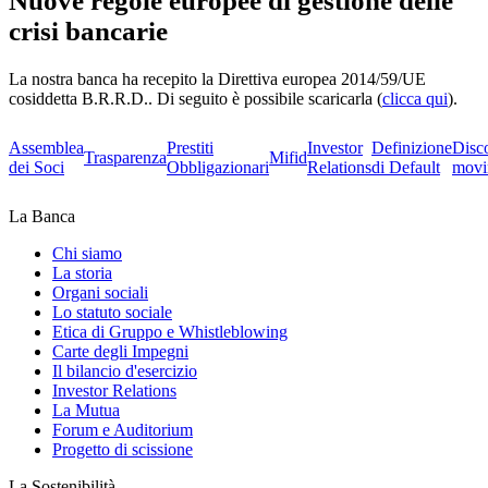
Nuove regole europee di gestione delle
crisi bancarie
La nostra banca ha recepito la Direttiva europea 2014/59/UE
cosiddetta B.R.R.D.. Di seguito è possibile scaricarla (
clicca qui
).
Assemblea
Prestiti
Investor
Definizione
Disc
Trasparenza
Mifid
dei Soci
Obbligazionari
Relations
di Default
movi
La Banca
Chi siamo
La storia
Organi sociali
Lo statuto sociale
Etica di Gruppo e Whistleblowing
Carte degli Impegni
Il bilancio d'esercizio
Investor Relations
La Mutua
Forum e Auditorium
Progetto di scissione
La Sostenibilità