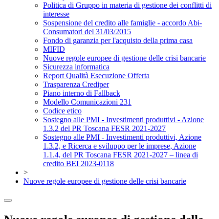
Politica di Gruppo in materia di gestione dei conflitti di
interesse
Sospensione del credito alle famiglie - accordo Abi-
Consumatori del 31/03/2015
Fondo di garanzia per l'acquisto della prima casa
MIFID
Nuove regole europee di gestione delle crisi bancarie
Sicurezza informatica
Report Qualità Esecuzione Offerta
Trasparenza Crediper
Piano interno di Fallback
Modello Comunicazioni 231
Codice etico
Sostegno alle PMI - Investimenti produttivi - Azione
1.3.2 del PR Toscana FESR 2021-2027
Sostegno alle PMI - Investimenti produttivi, Azione
1.3.2, e Ricerca e sviluppo per le imprese, Azione
1.1.4, del PR Toscana FESR 2021-2027 – linea di
credito BEI 2023-0118
>
Nuove regole europee di gestione delle crisi bancarie