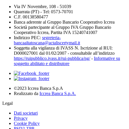
Via IV Novembre, 108 - 51039
Quarrata (PT) - Tel: 0573-70701
C.F. 00138580477
Banca aderente al Gruppo Bancario Cooperativo Iccrea
Società partecipante al Gruppo IVA Gruppo Bancario
Cooperativo Iccrea, Partita IVA 15240741007
Indirizzo PEC:
segreteria-
bancaaltatoscana@actaliscertymail.it
Soggetta alla vigilanza di IVASS N. Iscrizione al RUI:
D000027001 dal 01/02/2007 - consultabile all’indirizzo
https://ruipubblico.ivass.it/rui-pubblica/ng/
-
Informative su
soggetto abilitato e distributore
©2023 Iccrea Banca S.p.A
Realizzato da
Iccrea Banca S.p.A.
Legal
Dati societari
Privacy
Cookie Policy
PSD2-TPP