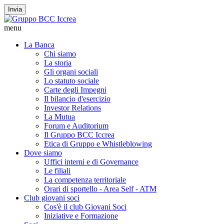
Invia
menu
La Banca
Chi siamo
La storia
Gli organi sociali
Lo statuto sociale
Carte degli Impegni
Il bilancio d'esercizio
Investor Relations
La Mutua
Forum e Auditorium
Il Gruppo BCC Iccrea
Etica di Gruppo e Whistleblowing
Dove siamo
Uffici interni e di Governance
Le filiali
La competenza territoriale
Orari di sportello - Area Self - ATM
Club giovani soci
Cos'è il club Giovani Soci
Iniziative e Formazione