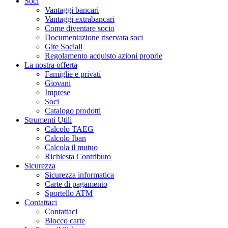
Soci
Vantaggi bancari
Vantaggi extrabancari
Come diventare socio
Documentazione riservata soci
Gite Sociali
Regolamento acquisto azioni proprie
La nostra offerta
Famiglie e privati
Giovani
Imprese
Soci
Catalogo prodotti
Strumenti Utili
Calcolo TAEG
Calcolo Iban
Calcola il mutuo
Richiesta Contributo
Sicurezza
Sicurezza informatica
Carte di pagamento
Sportello ATM
Contattaci
Contattaci
Blocco carte