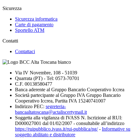
Sicurezza
Sicurezza informatica
Carte di pagamento
Sportello ATM
Contatti
Contattaci
Via IV Novembre, 108 - 51039
Quarrata (PT) - Tel: 0573-70701
C.F. 00138580477
Banca aderente al Gruppo Bancario Cooperativo Iccrea
Società partecipante al Gruppo IVA Gruppo Bancario
Cooperativo Iccrea, Partita IVA 15240741007
Indirizzo PEC:
segreteria-
bancaaltatoscana@actaliscertymail.it
Soggetta alla vigilanza di IVASS N. Iscrizione al RUI:
D000027001 dal 01/02/2007 - consultabile all’indirizzo
https://ruipubblico.ivass.it/rui-pubblica/ng/
-
Informative su
soggetto abilitato e distributore