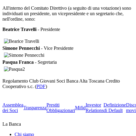
All'interno del Comitato Direttivo (a seguito di una votazione) sono
individuati un presidente, un vicepresidente e un segretario che,
nell'ordine, sono:
Beatrice Travelli
- Presidente
Simone Pennecchi
- Vice Presidente
Pasqua Franca
- Segretaria
Regolamento Club Giovani Soci Banca Alta Toscana Credito
Cooperativo s.c. (
PDF
)
Assemblea
Prestiti
Investor
Definizione
Disc
Trasparenza
Mifid
dei Soci
Obbligazionari
Relations
di Default
movi
La Banca
Chi siamo