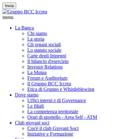
Invia
menu
La Banca
Chi siamo
La storia
Gli organi sociali
Lo statuto sociale
Carte degli Impegni
Il bilancio d'esercizio
Investor Relations
La Mutua
Forum e Auditorium
Il Gruppo BCC Iccrea
Etica di Gruppo e Whistleblowing
Dove siamo
Uffici interni e di Governance
Le filiali
La competenza territoriale
Orari di sportello - Area Self - ATM
Club giovani soci
Cos'è il club Giovani Soci
Iniziative e Formazione