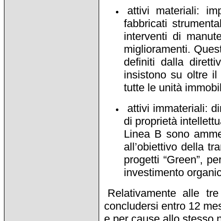
attivi materiali: im
fabbricati strumenta
interventi di manut
miglioramenti. Quest
definiti dalla diret
insistono su oltre il
tutte le unità immobi
attivi immateriali:
di proprietà intellet
Linea B sono ammess
all’obiettivo della 
progetti “Green”, pe
investimento organic
Relativamente alle tre
concludersi entro 12 mes
e per cause allo stesso n