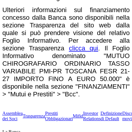
Ulteriori informazioni sul finanziamento
concesso dalla Banca sono disponibili nella
sezione Trasparenza del sito web dalla
quale si può prendere visione del relativo
Foglio Informativo. Per accedere alla
sezione Trasparenza
clicca qui
. Il Foglio
Informativo denominato "MUTUO
CHIROGRAFARIO ORDINARIO TASSO
VARIABILE PMI-PR TOSCANA FESR 21-
27 IMPORTO FINO A EURO 50.000" è
disponibile nella sezione "FINANZIAMENTI"
> "Mutui e Prestiti" > "Bcc".
Assemblea
Prestiti
Investor
Definizione
Disc
Trasparenza
Mifid
dei Soci
Obbligazionari
Relations
di Default
movi
La Banca