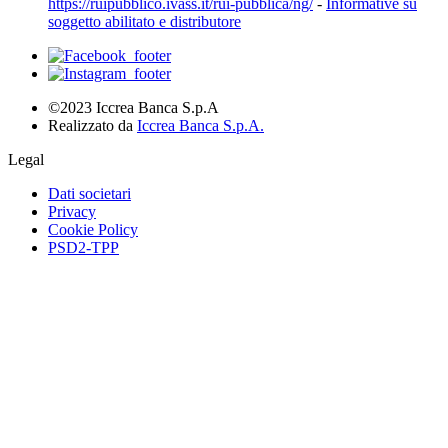
https://ruipubblico.ivass.it/rui-pubblica/ng/
-
Informative su
soggetto abilitato e distributore
©2023 Iccrea Banca S.p.A
Realizzato da
Iccrea Banca S.p.A.
Legal
Dati societari
Privacy
Cookie Policy
PSD2-TPP