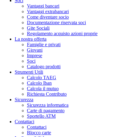
Soci
Vantaggi bancari
Vantaggi extrabancari
Come diventare socio
Documentazione riservata soci
Gite Sociali
Regolamento acquisto azioni proprie
La nostra offerta
Famiglie e privati
Giovani
Imprese
Soci
Catalogo prodotti
Strumenti Utili
Calcolo TAEG
Calcolo Iban
Calcola il mutuo
Richiesta Contributo
Sicurezza
Sicurezza informatica
Carte di pagamento
Sportello ATM
Contattaci
Contattaci
Blocco carte