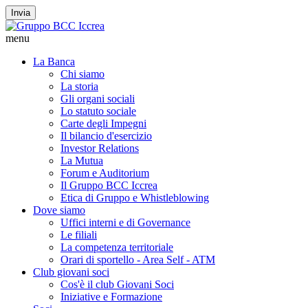
Invia
menu
La Banca
Chi siamo
La storia
Gli organi sociali
Lo statuto sociale
Carte degli Impegni
Il bilancio d'esercizio
Investor Relations
La Mutua
Forum e Auditorium
Il Gruppo BCC Iccrea
Etica di Gruppo e Whistleblowing
Dove siamo
Uffici interni e di Governance
Le filiali
La competenza territoriale
Orari di sportello - Area Self - ATM
Club giovani soci
Cos'è il club Giovani Soci
Iniziative e Formazione