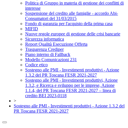
Politica di Gruppo in materia di gestione dei conflitti di
interesse
Sospensione del credito alle famiglie - accordo Abi-
Consumatori del 31/03/2015
Fondo di garanzia per l'acquisto della prima casa
MIFID
Nuove regole europee di gestione delle crisi bancarie
Sicurezza informatica
Report Qualità Esecuzione Offerta
Trasparenza Crediper
Piano interno di Fallback
Modello Comunicazioni 231
Codice etico
Sostegno alle PMI - Investimenti produttivi - Azione
1.3.2 del PR Toscana FESR 2021-2027
Sostegno alle PMI - Investimenti produttivi, Azione
1.3.2, e Ricerca e sviluppo per le imprese, Azione
1.1.4, del PR Toscana FESR 2021-2027 – linea di
credito BEI 2023-0118
>
Sostegno alle PMI - Investimenti produttivi - Azione 1.3.2 del
PR Toscana FESR 2021-2027