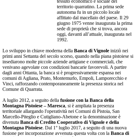
tessuto economico e sociale del
territorio quarratino. La prima sede
autonoma fu in un piccolo locale
affittato dal macellaio del paese. Il 29
giugno 1975 venne inaugurata la prima
sede di proprietà che si trova, ancora
oggi, davanti all’attuale, inaugurata nel
1992.
Lo sviluppo in chiave moderna della
Banca di Vignole
iniziò nei
primi anni Settanta del secolo scorso, quando nella piana pistoiese si
insediarono molte piccole aziende artigiane e commerciali, che
venivano agevolate con condizioni bancarie favorevoli. A partire
dagli anni Ottanta, la banca si è progressivamente espansa nei
comuni di Agliana, Prato, Montemurlo, Empoli, Lamporecchio e
Vinci, rafforzando contemporaneamente la presenza storica nel
Comune di Quarrata.
A luglio 2012, a seguito della
fusione con la Banca della
Montagna Pistoiese – Maresca
, si è ampliata la presenza
territoriale allargando l'operatività nei Comuni di Pistoia, San
Marcello-Piteglio e Cutigliano-Abetone e la denominazione è
divenuta
Banca di Credito Cooperativo di Vignole e della
Montagna Pistoiese
. Dal 1° luglio 2017, a seguito di una nuova
fusione per incorporazione avvenuta questa volta con la
Banca di