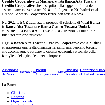
Credito Cooperativo di Masiano
, è nata
Banca Alta Toscana
Credito Cooperativo
che, a seguito della legge di riforma del
sistema bancario varata nel 2018, dal 1° gennaio 2019 aderisce al
Gruppo Bancario Cooperativo Iccrea con sede a Roma.
Nel 2022 la
BCE
autorizza il progetto di scissione di
Vival Banca
in
Banca Alta Toscana
e
Banca Centro Toscana-Umbria
,
consentendo a
Banca Alta Toscana
l'acquisizione di ulteriori 5
filiali nel territorio pistoiese.
Oggi la
Banca Alta Toscana Credito Cooperativo
conta
21 filiali
e rappresenta una realtà dinamica nel panorama bancario toscano
che accompagna e sostiene la crescita economica e sociale della
famiglie e delle piccole e medie imprese.
Assemblea
Prestiti
Investor
Definizione
Disc
Trasparenza
Mifid
dei Soci
Obbligazionari
Relations
di Default
movi
La Banca
Chi siamo
La storia
Organi sociali