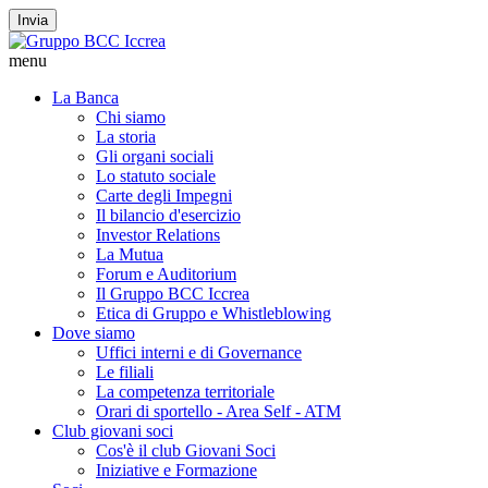
Invia
menu
La Banca
Chi siamo
La storia
Gli organi sociali
Lo statuto sociale
Carte degli Impegni
Il bilancio d'esercizio
Investor Relations
La Mutua
Forum e Auditorium
Il Gruppo BCC Iccrea
Etica di Gruppo e Whistleblowing
Dove siamo
Uffici interni e di Governance
Le filiali
La competenza territoriale
Orari di sportello - Area Self - ATM
Club giovani soci
Cos'è il club Giovani Soci
Iniziative e Formazione