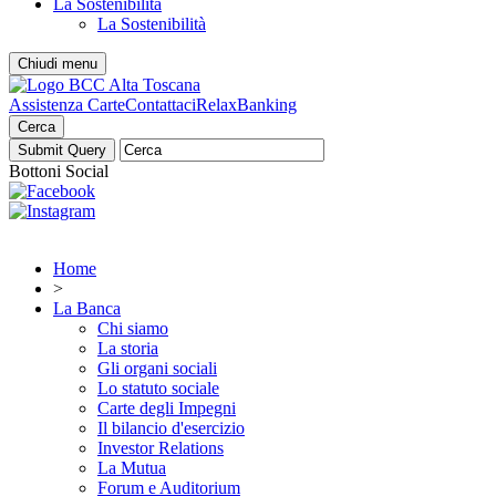
La Sostenibilità
La Sostenibilità
Chiudi menu
Assistenza Carte
Contattaci
RelaxBanking
Cerca
Bottoni Social
Home
>
La Banca
Chi siamo
La storia
Gli organi sociali
Lo statuto sociale
Carte degli Impegni
Il bilancio d'esercizio
Investor Relations
La Mutua
Forum e Auditorium