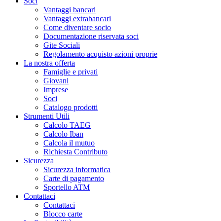
Soci
Vantaggi bancari
Vantaggi extrabancari
Come diventare socio
Documentazione riservata soci
Gite Sociali
Regolamento acquisto azioni proprie
La nostra offerta
Famiglie e privati
Giovani
Imprese
Soci
Catalogo prodotti
Strumenti Utili
Calcolo TAEG
Calcolo Iban
Calcola il mutuo
Richiesta Contributo
Sicurezza
Sicurezza informatica
Carte di pagamento
Sportello ATM
Contattaci
Contattaci
Blocco carte