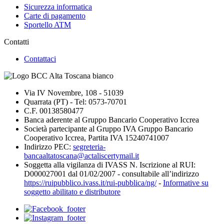
Sicurezza informatica
Carte di pagamento
Sportello ATM
Contatti
Contattaci
Via IV Novembre, 108 - 51039
Quarrata (PT) - Tel: 0573-70701
C.F. 00138580477
Banca aderente al Gruppo Bancario Cooperativo Iccrea
Società partecipante al Gruppo IVA Gruppo Bancario
Cooperativo Iccrea, Partita IVA 15240741007
Indirizzo PEC:
segreteria-
bancaaltatoscana@actaliscertymail.it
Soggetta alla vigilanza di IVASS N. Iscrizione al RUI:
D000027001 dal 01/02/2007 - consultabile all’indirizzo
https://ruipubblico.ivass.it/rui-pubblica/ng/
-
Informative su
soggetto abilitato e distributore