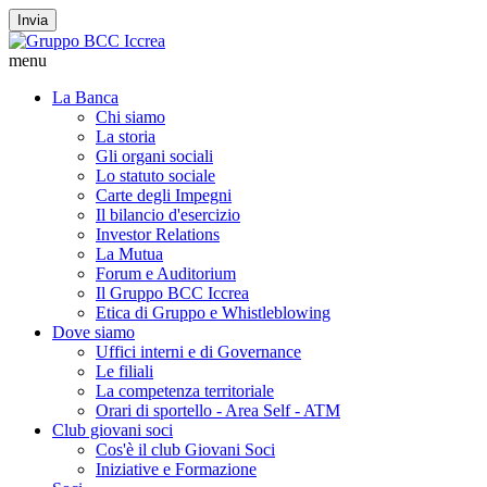
Invia
menu
La Banca
Chi siamo
La storia
Gli organi sociali
Lo statuto sociale
Carte degli Impegni
Il bilancio d'esercizio
Investor Relations
La Mutua
Forum e Auditorium
Il Gruppo BCC Iccrea
Etica di Gruppo e Whistleblowing
Dove siamo
Uffici interni e di Governance
Le filiali
La competenza territoriale
Orari di sportello - Area Self - ATM
Club giovani soci
Cos'è il club Giovani Soci
Iniziative e Formazione