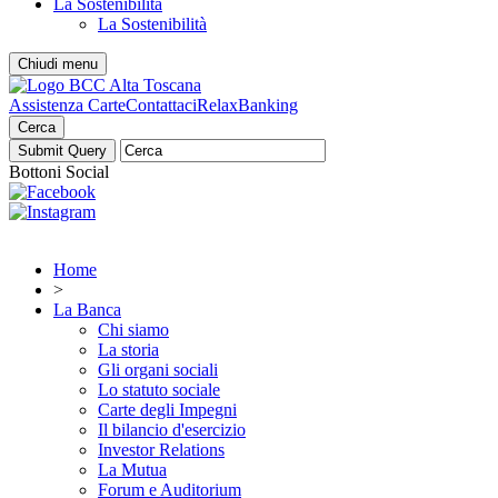
La Sostenibilità
La Sostenibilità
Chiudi menu
Assistenza Carte
Contattaci
RelaxBanking
Cerca
Bottoni Social
Home
>
La Banca
Chi siamo
La storia
Gli organi sociali
Lo statuto sociale
Carte degli Impegni
Il bilancio d'esercizio
Investor Relations
La Mutua
Forum e Auditorium