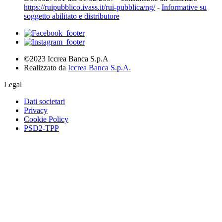
https://ruipubblico.ivass.it/rui-pubblica/ng/
-
Informative su
soggetto abilitato e distributore
©2023 Iccrea Banca S.p.A
Realizzato da
Iccrea Banca S.p.A.
Legal
Dati societari
Privacy
Cookie Policy
PSD2-TPP