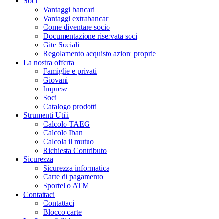
Soci
Vantaggi bancari
Vantaggi extrabancari
Come diventare socio
Documentazione riservata soci
Gite Sociali
Regolamento acquisto azioni proprie
La nostra offerta
Famiglie e privati
Giovani
Imprese
Soci
Catalogo prodotti
Strumenti Utili
Calcolo TAEG
Calcolo Iban
Calcola il mutuo
Richiesta Contributo
Sicurezza
Sicurezza informatica
Carte di pagamento
Sportello ATM
Contattaci
Contattaci
Blocco carte