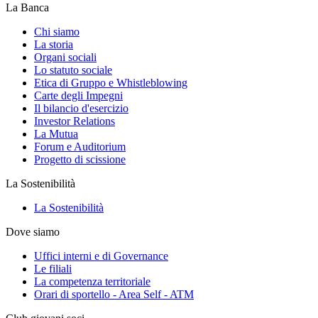
La Banca
Chi siamo
La storia
Organi sociali
Lo statuto sociale
Etica di Gruppo e Whistleblowing
Carte degli Impegni
Il bilancio d'esercizio
Investor Relations
La Mutua
Forum e Auditorium
Progetto di scissione
La Sostenibilità
La Sostenibilità
Dove siamo
Uffici interni e di Governance
Le filiali
La competenza territoriale
Orari di sportello - Area Self - ATM