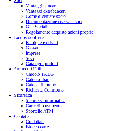
Soci
Vantaggi bancari
Vantaggi extrabancari
Come diventare socio
Documentazione riservata soci
Gite Sociali
Regolamento acquisto azioni proprie
La nostra offerta
Famiglie e privati
Giovani
Imprese
Soci
Catalogo prodotti
Strumenti Utili
Calcolo TAEG
Calcolo Iban
Calcola il mutuo
Richiesta Contributo
Sicurezza
Sicurezza informatica
Carte di pagamento
Sportello ATM
Contattaci
Contattaci
Blocco carte