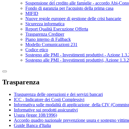
Sospensione del credito alle famiglie - accordo Abi-Con
Fondo di garanzia per l'acquisto della prima casa
MIFID
Nuove regole europee di gestione delle crisi bancarie
Sicurezza informatica
Report Qualità Esecuzione Offerta
Trasparenza Crediper
Piano interno di Fallback
Modello Comunicazioni 231
Codice etico
Sostegno alle PMI - Investimenti produttivi - Azione 1
Sostegno alle PMI - Investimenti produttivi, Azione 1.3
Trasparenza
Trasparenza delle operazioni e dei servizi bancari
ICC - Indicatore dei Costi Complessivi
Informativa sulle modalità di applicazione della CIV (Commissi
Informative sui prodotti assicurativi
Usura (legge 108/1996)
Accordo quadro nazionale prevenzione usura e sostegno vittime
Guide Banca d'Italia