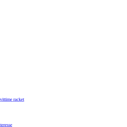
ittime racket
nteresse