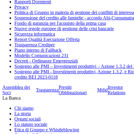
Rapporti Dormienti
Privacy
Politica di Gruppo in materia di gestione dei conflitti di interess
Sospensione del credito alle famiglie - accordo Abi-Consumato
Fondo di garanzia per l'acquisto della prima casa
Nuove regole europee di gestione delle crisi bancarie
Sicurezza informatica
Report Qualità Esecuzione Offerta
Trasparenza Crediper
Piano interno di Fallback
Modello Comunicazioni 231
Decreti - Ordinanze Emergenziali
Sostegno alle PMI – Investimenti produttivi – Azione 1.3.2 
Sostegno alle PMI - Investimenti produttivi, Azione 1.3.2, e R
credito BEI 2023-0118
Assemblea dei
Prestiti
Investor
Trasparenza
Mifid
Soci
Obbligazionari
Relations
La Banca
Chi siamo
La storia
Organi sociali
Lo statuto sociale
Etica di Gruppo e Whistleblowing