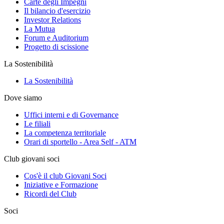
Carte degli Impegni
Il bilancio d'esercizio
Investor Relations
La Mutua
Forum e Auditorium
Progetto di scissione
La Sostenibilità
La Sostenibilità
Dove siamo
Uffici interni e di Governance
Le filiali
La competenza territoriale
Orari di sportello - Area Self - ATM
Club giovani soci
Cos'è il club Giovani Soci
Iniziative e Formazione
Ricordi del Club
Soci