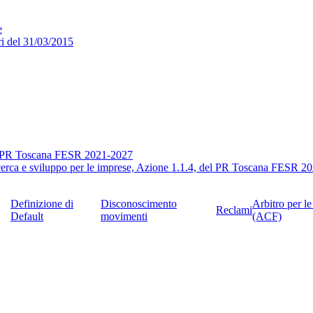
e
ri del 31/03/2015
del PR Toscana FESR 2021-2027
icerca e sviluppo per le imprese, Azione 1.1.4, del PR Toscana FESR 2
Definizione di
Disconoscimento
Arbitro per l
Reclami
Default
movimenti
(ACF)