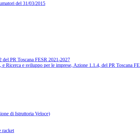
sumatori del 31/03/2015
.3.2 del PR Toscana FESR 2021-2027
.2, e Ricerca e sviluppo per le imprese, Azione 1.1.4, del PR Toscana 
one di Istruttoria Veloce)
 racket