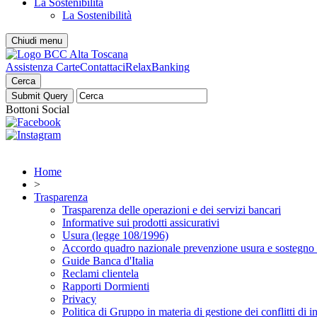
La Sostenibilità
La Sostenibilità
Chiudi menu
Assistenza Carte
Contattaci
RelaxBanking
Cerca
Bottoni Social
Home
>
Trasparenza
Trasparenza delle operazioni e dei servizi bancari
Informative sui prodotti assicurativi
Usura (legge 108/1996)
Accordo quadro nazionale prevenzione usura e sostegno v
Guide Banca d'Italia
Reclami clientela
Rapporti Dormienti
Privacy
Politica di Gruppo in materia di gestione dei conflitti di i