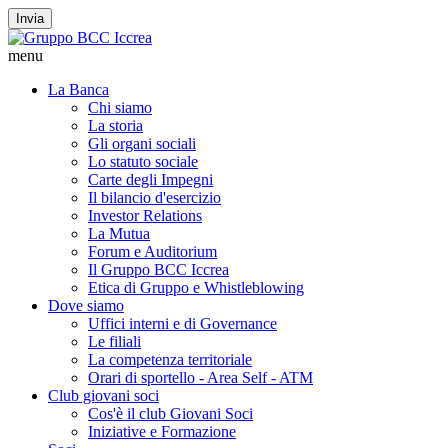
Invia
menu
La Banca
Chi siamo
La storia
Gli organi sociali
Lo statuto sociale
Carte degli Impegni
Il bilancio d'esercizio
Investor Relations
La Mutua
Forum e Auditorium
Il Gruppo BCC Iccrea
Etica di Gruppo e Whistleblowing
Dove siamo
Uffici interni e di Governance
Le filiali
La competenza territoriale
Orari di sportello - Area Self - ATM
Club giovani soci
Cos'è il club Giovani Soci
Iniziative e Formazione