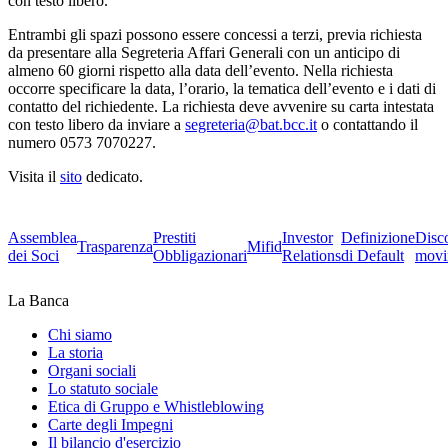
con testo libero.
Entrambi gli spazi possono essere concessi a terzi, previa richiesta
da presentare alla Segreteria Affari Generali con un anticipo di
almeno 60 giorni rispetto alla data dell’evento. Nella richiesta
occorre specificare la data, l’orario, la tematica dell’evento e i dati di
contatto del richiedente. La richiesta deve avvenire su carta intestata
con testo libero da inviare a
segreteria@bat.bcc.it
o contattando il
numero 0573 7070227.
Visita il
sito
dedicato.
Assemblea
Prestiti
Investor
Definizione
Disc
Trasparenza
Mifid
dei Soci
Obbligazionari
Relations
di Default
movi
La Banca
Chi siamo
La storia
Organi sociali
Lo statuto sociale
Etica di Gruppo e Whistleblowing
Carte degli Impegni
Il bilancio d'esercizio