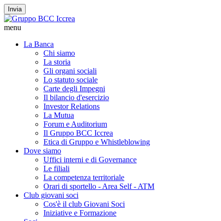
Invia
menu
La Banca
Chi siamo
La storia
Gli organi sociali
Lo statuto sociale
Carte degli Impegni
Il bilancio d'esercizio
Investor Relations
La Mutua
Forum e Auditorium
Il Gruppo BCC Iccrea
Etica di Gruppo e Whistleblowing
Dove siamo
Uffici interni e di Governance
Le filiali
La competenza territoriale
Orari di sportello - Area Self - ATM
Club giovani soci
Cos'è il club Giovani Soci
Iniziative e Formazione