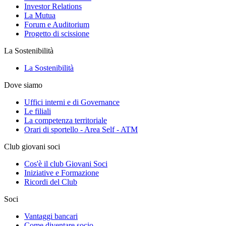
Investor Relations
La Mutua
Forum e Auditorium
Progetto di scissione
La Sostenibilità
La Sostenibilità
Dove siamo
Uffici interni e di Governance
Le filiali
La competenza territoriale
Orari di sportello - Area Self - ATM
Club giovani soci
Cos'è il club Giovani Soci
Iniziative e Formazione
Ricordi del Club
Soci
Vantaggi bancari
Come diventare socio