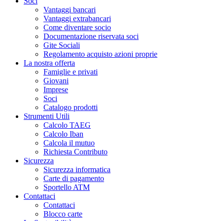
Soci
Vantaggi bancari
Vantaggi extrabancari
Come diventare socio
Documentazione riservata soci
Gite Sociali
Regolamento acquisto azioni proprie
La nostra offerta
Famiglie e privati
Giovani
Imprese
Soci
Catalogo prodotti
Strumenti Utili
Calcolo TAEG
Calcolo Iban
Calcola il mutuo
Richiesta Contributo
Sicurezza
Sicurezza informatica
Carte di pagamento
Sportello ATM
Contattaci
Contattaci
Blocco carte