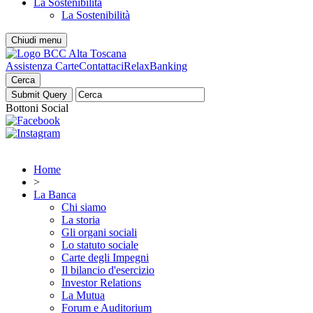
La Sostenibilità
La Sostenibilità
Chiudi menu
Assistenza Carte
Contattaci
RelaxBanking
Cerca
Bottoni Social
Home
>
La Banca
Chi siamo
La storia
Gli organi sociali
Lo statuto sociale
Carte degli Impegni
Il bilancio d'esercizio
Investor Relations
La Mutua
Forum e Auditorium