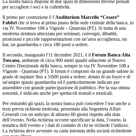
La nostra banca dispone di due spazi di dimensioni diverse pensati
per accogliere i soci e la collettività.
Il primo per costruzione è l’
Auditorium Marcello “Cesare”
Fabbri
che si trova al primo piano della sede centrale della banca, in
via IV Novembre 108 a Vignole – Quarrata (PT). Si tratta di una
moderna struttura attrezzata per seminari, convegni, dibattiti,
proiezioni e piccole rappresentazioni con un’area accoglienza, un
bar, un guardaroba e circa 180 posti a sedere.
Il secondo, inaugurato l'11 dicembre 2021, è il
Forum Banca Alta
Toscana
, ambiente di circa 900 metri quadri adiacente al Nuovo
Centro Direzionale della banca, sempre in via IV Novembre 108 a
Vignole - Quarrata (PT). Il forum è composto da un grande salone in
grado di ospitare fino a 5/600 posti a sedere, dotato di un foyer e di
un'ampio spazio guardaroba ed è particolarmente indicato per
assemblee con grande partecipazione di pubblico. Per la sua ottima
sonorità, è indicato anche per spettacoli teatrali e musicali.
Per entrambi gli spazi, la nostra banca può concedere l’uso anche a
terzi previa richiesta motivata, presentata alla Segreteria Affari
Generali con un anticipo di almeno 60 giorni rispetto alla data
dell’evento. Nella richiesta occorre specificare la data, l’orario, la
tematica dell’evento e i dati di contatto di chi ne richiede l’utilizzo.
La richiesta deve avvenire su carta intestata della società richiedente