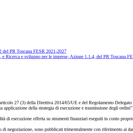
.3.2 del PR Toscana FESR 2021-2027
.2, e Ricerca e sviluppo per le imprese, Azione 1.1.4, del PR Toscana 
l’articolo 27 (3) della Direttiva 2014/65/UE e del Regolamento Delegato
etta applicazione della strategia di esecuzione e trasmissione degli ordin
alità di esecuzione offerta su strumenti finanziari eseguiti in conto propr
o di negoziazione, sono pubblicati trimestralmente con riferimento ai dati