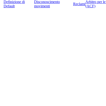
Definizione di
Disconoscimento
Arbitro per l
Reclami
Default
movimenti
(ACF)