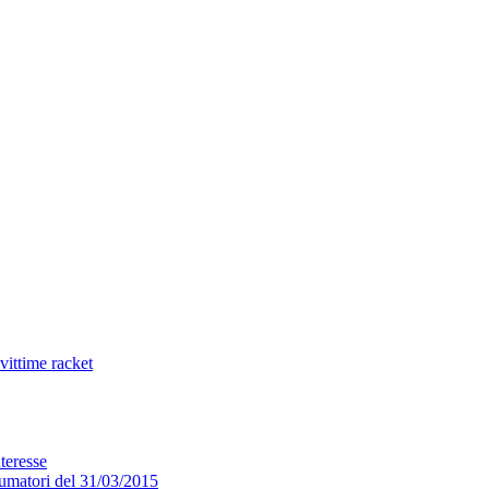
ittime racket
nteresse
sumatori del 31/03/2015