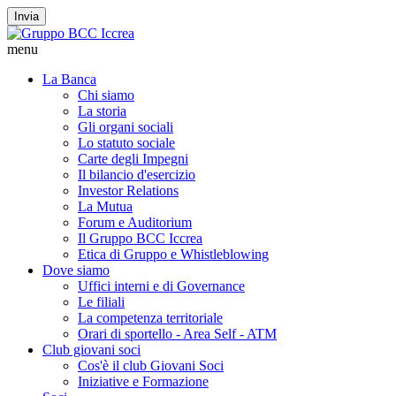
Invia
menu
La Banca
Chi siamo
La storia
Gli organi sociali
Lo statuto sociale
Carte degli Impegni
Il bilancio d'esercizio
Investor Relations
La Mutua
Forum e Auditorium
Il Gruppo BCC Iccrea
Etica di Gruppo e Whistleblowing
Dove siamo
Uffici interni e di Governance
Le filiali
La competenza territoriale
Orari di sportello - Area Self - ATM
Club giovani soci
Cos'è il club Giovani Soci
Iniziative e Formazione