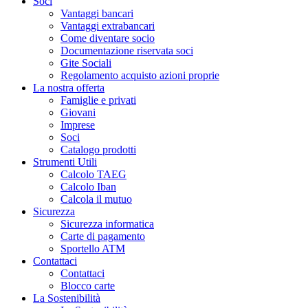
Soci
Vantaggi bancari
Vantaggi extrabancari
Come diventare socio
Documentazione riservata soci
Gite Sociali
Regolamento acquisto azioni proprie
La nostra offerta
Famiglie e privati
Giovani
Imprese
Soci
Catalogo prodotti
Strumenti Utili
Calcolo TAEG
Calcolo Iban
Calcola il mutuo
Sicurezza
Sicurezza informatica
Carte di pagamento
Sportello ATM
Contattaci
Contattaci
Blocco carte
La Sostenibilità