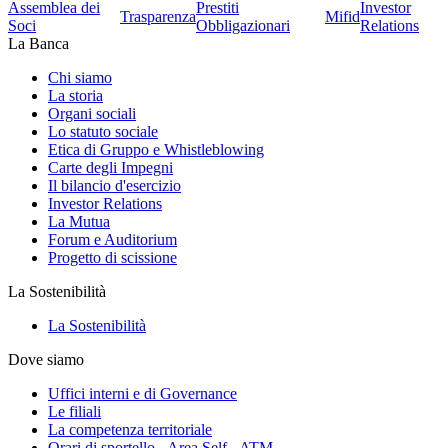
Assemblea dei
Prestiti
Investor
Trasparenza
Mifid
Soci
Obbligazionari
Relations
La Banca
Chi siamo
La storia
Organi sociali
Lo statuto sociale
Etica di Gruppo e Whistleblowing
Carte degli Impegni
Il bilancio d'esercizio
Investor Relations
La Mutua
Forum e Auditorium
Progetto di scissione
La Sostenibilità
La Sostenibilità
Dove siamo
Uffici interni e di Governance
Le filiali
La competenza territoriale
Orari di sportello - Area Self - ATM