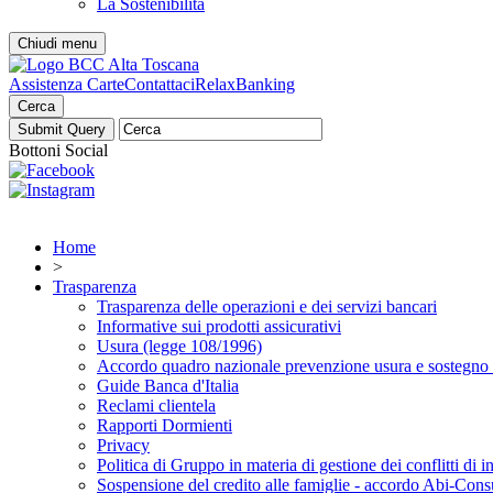
La Sostenibilità
Chiudi menu
Assistenza Carte
Contattaci
RelaxBanking
Cerca
Bottoni Social
Home
>
Trasparenza
Trasparenza delle operazioni e dei servizi bancari
Informative sui prodotti assicurativi
Usura (legge 108/1996)
Accordo quadro nazionale prevenzione usura e sostegno v
Guide Banca d'Italia
Reclami clientela
Rapporti Dormienti
Privacy
Politica di Gruppo in materia di gestione dei conflitti di i
Sospensione del credito alle famiglie - accordo Abi-Con