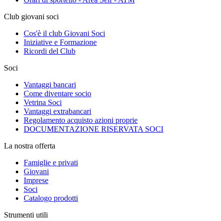
Club giovani soci
Cos'è il club Giovani Soci
Iniziative e Formazione
Ricordi del Club
Soci
Vantaggi bancari
Come diventare socio
Vetrina Soci
Vantaggi extrabancari
Regolamento acquisto azioni proprie
DOCUMENTAZIONE RISERVATA SOCI
La nostra offerta
Famiglie e privati
Giovani
Imprese
Soci
Catalogo prodotti
Strumenti utili