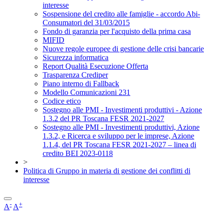
interesse
Sospensione del credito alle famiglie - accordo Abi-
Consumatori del 31/03/2015
Fondo di garanzia per l'acquisto della prima casa
MIFID
Nuove regole europee di gestione delle crisi bancarie
Sicurezza informatica
Report Qualità Esecuzione Offerta
Trasparenza Crediper
Piano interno di Fallback
Modello Comunicazioni 231
Codice etico
Sostegno alle PMI - Investimenti produttivi - Azione
1.3.2 del PR Toscana FESR 2021-2027
Sostegno alle PMI - Investimenti produttivi, Azione
1.3.2, e Ricerca e sviluppo per le imprese, Azione
1.1.4, del PR Toscana FESR 2021-2027 – linea di
credito BEI 2023-0118
>
Politica di Gruppo in materia di gestione dei conflitti di
interesse
-
+
A
A