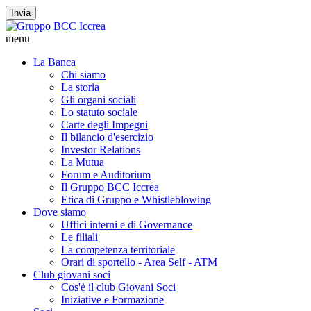
Invia
menu
La Banca
Chi siamo
La storia
Gli organi sociali
Lo statuto sociale
Carte degli Impegni
Il bilancio d'esercizio
Investor Relations
La Mutua
Forum e Auditorium
Il Gruppo BCC Iccrea
Etica di Gruppo e Whistleblowing
Dove siamo
Uffici interni e di Governance
Le filiali
La competenza territoriale
Orari di sportello - Area Self - ATM
Club giovani soci
Cos'è il club Giovani Soci
Iniziative e Formazione