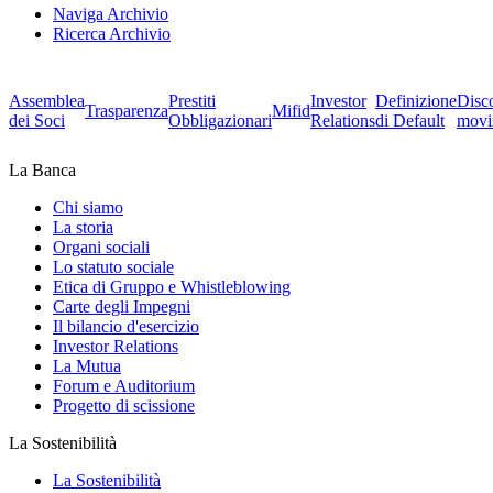
Naviga Archivio
Ricerca Archivio
Assemblea
Prestiti
Investor
Definizione
Disc
Trasparenza
Mifid
dei Soci
Obbligazionari
Relations
di Default
movi
La Banca
Chi siamo
La storia
Organi sociali
Lo statuto sociale
Etica di Gruppo e Whistleblowing
Carte degli Impegni
Il bilancio d'esercizio
Investor Relations
La Mutua
Forum e Auditorium
Progetto di scissione
La Sostenibilità
La Sostenibilità