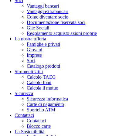
Soci
Vantaggi bancari
Vantaggi extrabancari
Come diventare socio
Documentazione riservata soci
Gite Sociali
Regolamento acquisto azioni proprie
La nostra offerta
Famiglie e privati
Giovani
Imprese
Soci
Catalogo prodotti
Strumenti Utili
Calcolo TAEG
Calcolo Iban
Calcola il mutuo
Sicurezza
Sicurezza informatica
Carte di pagamento
Sportello ATM
Contattaci
Contattaci
Blocco carte
La Sostenibilità