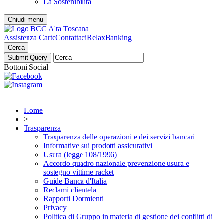
La Sostenibilità
Chiudi menu
Assistenza Carte
Contattaci
RelaxBanking
Cerca
Bottoni Social
Home
>
Trasparenza
Trasparenza delle operazioni e dei servizi bancari
Informative sui prodotti assicurativi
Usura (legge 108/1996)
Accordo quadro nazionale prevenzione usura e
sostegno vittime racket
Guide Banca d'Italia
Reclami clientela
Rapporti Dormienti
Privacy
Politica di Gruppo in materia di gestione dei conflitti di