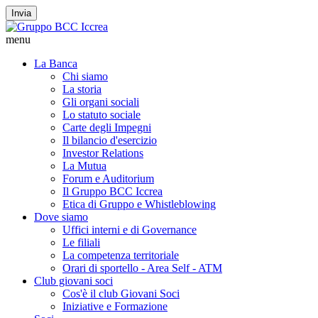
Invia
menu
La Banca
Chi siamo
La storia
Gli organi sociali
Lo statuto sociale
Carte degli Impegni
Il bilancio d'esercizio
Investor Relations
La Mutua
Forum e Auditorium
Il Gruppo BCC Iccrea
Etica di Gruppo e Whistleblowing
Dove siamo
Uffici interni e di Governance
Le filiali
La competenza territoriale
Orari di sportello - Area Self - ATM
Club giovani soci
Cos'è il club Giovani Soci
Iniziative e Formazione