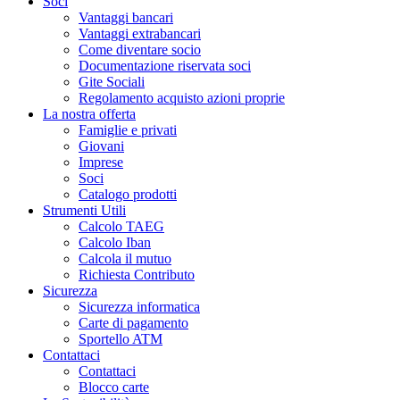
Soci
Vantaggi bancari
Vantaggi extrabancari
Come diventare socio
Documentazione riservata soci
Gite Sociali
Regolamento acquisto azioni proprie
La nostra offerta
Famiglie e privati
Giovani
Imprese
Soci
Catalogo prodotti
Strumenti Utili
Calcolo TAEG
Calcolo Iban
Calcola il mutuo
Richiesta Contributo
Sicurezza
Sicurezza informatica
Carte di pagamento
Sportello ATM
Contattaci
Contattaci
Blocco carte