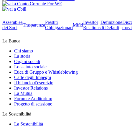
Assemblea
Prestiti
Investor
Definizione
Disc
Trasparenza
Mifid
dei Soci
Obbligazionari
Relations
di Default
movi
La Banca
Chi siamo
La storia
Organi sociali
Lo statuto sociale
Etica di Gruppo e Whistleblowing
Carte degli Impegni
Il bilancio d'esercizio
Investor Relations
La Mutua
Forum e Auditorium
Progetto di scissione
La Sostenibilità
La Sostenibilità