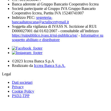
Banca aderente al Gruppo Bancario Cooperativo Iccrea
Società partecipante al Gruppo IVA Gruppo Bancario
Cooperativo Iccrea, Partita IVA 15240741007
Indirizzo PEC:
segreteria-
bancaaltatoscana@actaliscertymail.it
Soggetta alla vigilanza di IVASS N. Iscrizione al RUI:
D000027001 dal 01/02/2007 - consultabile all’indirizzo
https://ruipubblico.ivass.it/rui-pubblica/ng/
-
Informative su
soggetto abilitato e distributore
©2023 Iccrea Banca S.p.A
Realizzato da
Iccrea Banca S.p.A.
Legal
Dati societari
Privacy
Cookie Policy
PSD2-TPP