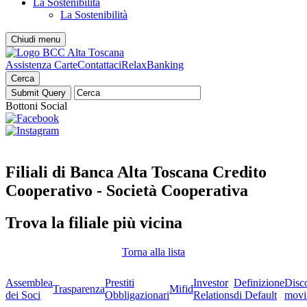
La Sostenibilità
La Sostenibilità
Chiudi menu
Assistenza Carte
Contattaci
RelaxBanking
Cerca
Bottoni Social
Filiali di Banca Alta Toscana Credito
Cooperativo - Società Cooperativa
Trova la filiale più vicina
Torna alla lista
Assemblea
Prestiti
Investor
Definizione
Disc
Trasparenza
Mifid
dei Soci
Obbligazionari
Relations
di Default
movi