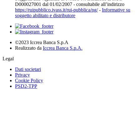
D000027001 dal 01/02/2007 - consultabile all’indirizzo
https://ruipubblico.ivass.it/rui-pubblica/ng/
-
Informative su
soggetto abilitato e distributore
©2023 Iccrea Banca S.p.A
Realizzato da
Iccrea Banca S.p.A.
Legal
Dati societari
Privacy
Cookie Policy
PSD2-TPP