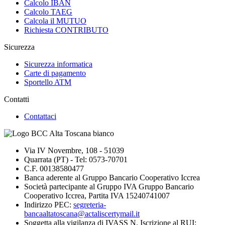
Calcolo IBAN
Calcolo TAEG
Calcola il MUTUO
Richiesta CONTRIBUTO
Sicurezza
Sicurezza informatica
Carte di pagamento
Sportello ATM
Contatti
Contattaci
Via IV Novembre, 108 - 51039
Quarrata (PT) - Tel: 0573-70701
C.F. 00138580477
Banca aderente al Gruppo Bancario Cooperativo Iccrea
Società partecipante al Gruppo IVA Gruppo Bancario
Cooperativo Iccrea, Partita IVA 15240741007
Indirizzo PEC:
segreteria-
bancaaltatoscana@actaliscertymail.it
Soggetta alla vigilanza di IVASS N. Iscrizione al RUI: