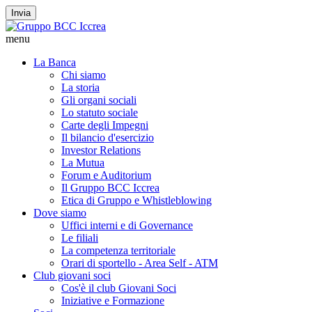
Invia
menu
La Banca
Chi siamo
La storia
Gli organi sociali
Lo statuto sociale
Carte degli Impegni
Il bilancio d'esercizio
Investor Relations
La Mutua
Forum e Auditorium
Il Gruppo BCC Iccrea
Etica di Gruppo e Whistleblowing
Dove siamo
Uffici interni e di Governance
Le filiali
La competenza territoriale
Orari di sportello - Area Self - ATM
Club giovani soci
Cos'è il club Giovani Soci
Iniziative e Formazione