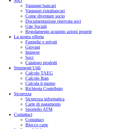
Soci
Vantaggi bancari
Vantaggi extrabancari
Come diventare socio
Documentazione riservata soci
Gite Sociali
Regolamento acquisto azioni proprie
La nostra offerta
Famiglie e privati
Giovani
Imprese
Soci
Catalogo prodotti
Strumenti Utili
Calcolo TAEG
Calcolo Iban
Calcola il mutuo
Richiesta Contributo
Sicurezza
Sicurezza informatica
Carte di pagamento
Sportello ATM
Contattaci
Contattaci
Blocco carte