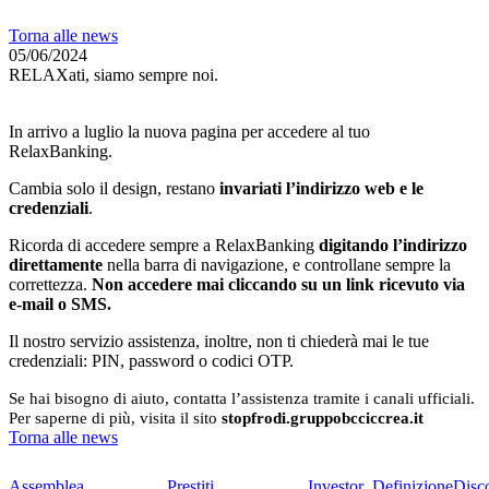
Torna alle news
05/06/2024
RELAXati, siamo sempre noi.
In arrivo a luglio la nuova pagina per accedere al tuo
RelaxBanking.
Cambia solo il design, restano
invariati l’indirizzo web e le
credenziali
.
Ricorda di accedere sempre a RelaxBanking
digitando l’indirizzo
direttamente
nella barra di navigazione, e controllane sempre la
correttezza.
Non accedere mai cliccando su un link ricevuto via
e-mail o SMS.
Il nostro servizio assistenza, inoltre, non ti chiederà mai le tue
credenziali: PIN, password o codici OTP.
Se hai bisogno di aiuto, contatta l’assistenza tramite i canali ufficiali.
Per saperne di più, visita il sito
stopfrodi.gruppobcciccrea.it
Torna alle news
Assemblea
Prestiti
Investor
Definizione
Disc