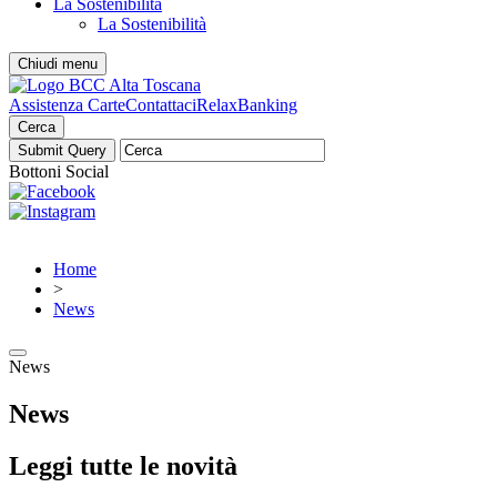
La Sostenibilità
La Sostenibilità
Chiudi menu
Assistenza Carte
Contattaci
RelaxBanking
Cerca
Bottoni Social
Home
>
News
News
News
Leggi tutte le novità