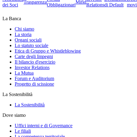
Trasparenza
Mifid
dei Soci
Obbligazionari
Relations
di Default
movi
La Banca
Chi siamo
La storia
Organi sociali
Lo statuto sociale
Etica di Gruppo e Whistleblowing
Carte degli Impegni
Il bilancio d'esercizio
Investor Relations
La Mutua
Forum e Auditorium
Progetto di scissione
La Sostenibilità
La Sostenibilità
Dove siamo
Uffici interni e di Governance
Le filiali
La competenza territoriale