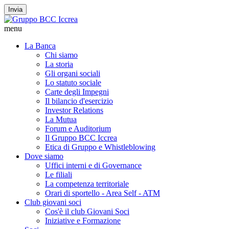
Invia
menu
La Banca
Chi siamo
La storia
Gli organi sociali
Lo statuto sociale
Carte degli Impegni
Il bilancio d'esercizio
Investor Relations
La Mutua
Forum e Auditorium
Il Gruppo BCC Iccrea
Etica di Gruppo e Whistleblowing
Dove siamo
Uffici interni e di Governance
Le filiali
La competenza territoriale
Orari di sportello - Area Self - ATM
Club giovani soci
Cos'è il club Giovani Soci
Iniziative e Formazione