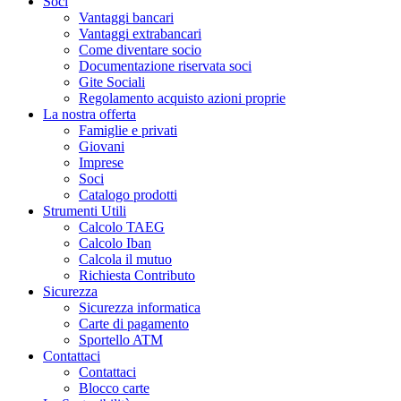
Soci
Vantaggi bancari
Vantaggi extrabancari
Come diventare socio
Documentazione riservata soci
Gite Sociali
Regolamento acquisto azioni proprie
La nostra offerta
Famiglie e privati
Giovani
Imprese
Soci
Catalogo prodotti
Strumenti Utili
Calcolo TAEG
Calcolo Iban
Calcola il mutuo
Richiesta Contributo
Sicurezza
Sicurezza informatica
Carte di pagamento
Sportello ATM
Contattaci
Contattaci
Blocco carte