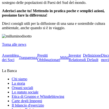
sostegno delle popolazioni di Paesi del Sud del mondo.
Aderisci anche tu! Mettendo in pratica poche e semplici azioni,
possiamo fare la differenza!
Dieci consigli utili per la diffusione di una sana e sostenibile cultura
ambientale, anche quando si è in viaggio.
Torna alle news
Assemblea
Prestiti
Investor
Definizione
Disc
Trasparenza
Mifid
dei Soci
Obbligazionari
Relations
di Default
movi
La Banca
Chi siamo
La storia
Organi sociali
Lo statuto sociale
Etica di Gruppo e Whistleblowing
Carte degli Impegni
Il bilancio d'esercizio