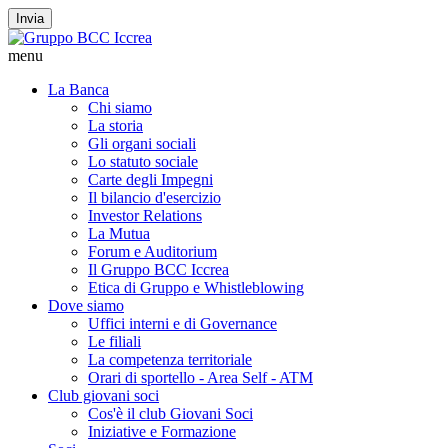
Invia
menu
La Banca
Chi siamo
La storia
Gli organi sociali
Lo statuto sociale
Carte degli Impegni
Il bilancio d'esercizio
Investor Relations
La Mutua
Forum e Auditorium
Il Gruppo BCC Iccrea
Etica di Gruppo e Whistleblowing
Dove siamo
Uffici interni e di Governance
Le filiali
La competenza territoriale
Orari di sportello - Area Self - ATM
Club giovani soci
Cos'è il club Giovani Soci
Iniziative e Formazione