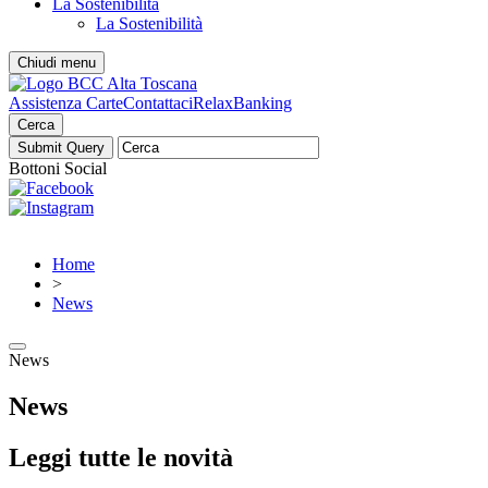
La Sostenibilità
La Sostenibilità
Chiudi menu
Assistenza Carte
Contattaci
RelaxBanking
Cerca
Bottoni Social
Home
>
News
News
News
Leggi tutte le novità