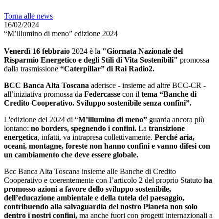
Torna alle news
16/02/2024
“M’illumino di meno” edizione 2024
Venerdì 16 febbraio
2024 è la
"Giornata Nazionale del
Risparmio Energetico e degli Stili di Vita Sostenibili"
promossa
dalla trasmissione
“Caterpillar” di Rai Radio2.
BCC Banca Alta Toscana
aderisce - insieme ad altre BCC-CR -
all’iniziativa promossa da
Federcasse
con il
tema “Banche di
Credito Cooperativo. Sviluppo sostenibile senza confini”.
L'edizione del 2024 di “
M’illumino di meno”
guarda ancora più
lontano:
no borders, spegnendo i confini.
La
transizione
energetica
, infatti, va intrapresa collettivamente.
Perché aria,
oceani, montagne, foreste non hanno confini e vanno difesi con
un cambiamento che deve essere globale.
Bcc Banca Alta Toscana insieme alle Banche di Credito
Cooperativo e coerentemente con I’articolo 2 del proprio Statuto
ha
promosso azioni a favore dello sviluppo sostenibile,
dell’educazione ambientale e della tutela del paesaggio,
contribuendo alla salvaguardia del nostro Pianeta non solo
dentro i nostri confini,
ma anche fuori con progetti internazionali a