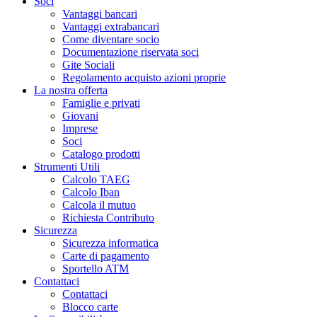
Soci
Vantaggi bancari
Vantaggi extrabancari
Come diventare socio
Documentazione riservata soci
Gite Sociali
Regolamento acquisto azioni proprie
La nostra offerta
Famiglie e privati
Giovani
Imprese
Soci
Catalogo prodotti
Strumenti Utili
Calcolo TAEG
Calcolo Iban
Calcola il mutuo
Richiesta Contributo
Sicurezza
Sicurezza informatica
Carte di pagamento
Sportello ATM
Contattaci
Contattaci
Blocco carte