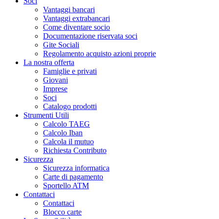
Soci
Vantaggi bancari
Vantaggi extrabancari
Come diventare socio
Documentazione riservata soci
Gite Sociali
Regolamento acquisto azioni proprie
La nostra offerta
Famiglie e privati
Giovani
Imprese
Soci
Catalogo prodotti
Strumenti Utili
Calcolo TAEG
Calcolo Iban
Calcola il mutuo
Richiesta Contributo
Sicurezza
Sicurezza informatica
Carte di pagamento
Sportello ATM
Contattaci
Contattaci
Blocco carte