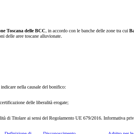
one Toscana delle BCC
, in accordo con le banche delle zone tra cui
Ba
ni delle aree toscane alluvionate.
 indicare nella causale del bonifico:
 certificazione delle liberalità erogate;
alità di Titolare ai sensi del Regolamento UE 679/2016. Informativa priv
Definizione di
Disconoscimento
Arbitro per l