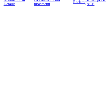
Reclami
Default
movimenti
(ACF)