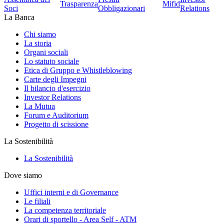
Trasparenza
Mifid
Soci
Obbligazionari
Relations
La Banca
Chi siamo
La storia
Organi sociali
Lo statuto sociale
Etica di Gruppo e Whistleblowing
Carte degli Impegni
Il bilancio d'esercizio
Investor Relations
La Mutua
Forum e Auditorium
Progetto di scissione
La Sostenibilità
La Sostenibilità
Dove siamo
Uffici interni e di Governance
Le filiali
La competenza territoriale
Orari di sportello - Area Self - ATM