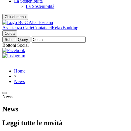
La Sostenibilità
La Sostenibilità
Chiudi menu
Assistenza Carte
Contattaci
RelaxBanking
Cerca
Bottoni Social
Home
>
News
News
News
Leggi tutte le novità