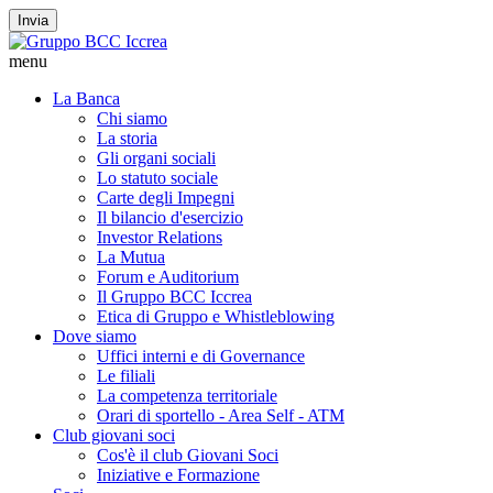
Invia
menu
La Banca
Chi siamo
La storia
Gli organi sociali
Lo statuto sociale
Carte degli Impegni
Il bilancio d'esercizio
Investor Relations
La Mutua
Forum e Auditorium
Il Gruppo BCC Iccrea
Etica di Gruppo e Whistleblowing
Dove siamo
Uffici interni e di Governance
Le filiali
La competenza territoriale
Orari di sportello - Area Self - ATM
Club giovani soci
Cos'è il club Giovani Soci
Iniziative e Formazione