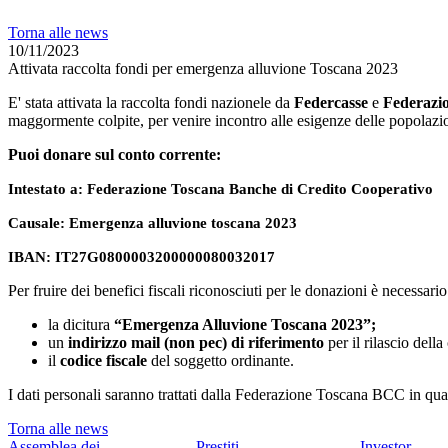
Torna alle news
10/11/2023
Attivata raccolta fondi per emergenza alluvione Toscana 2023
E' stata attivata la raccolta fondi nazionele da
Federcasse
e
Federazi
maggormente colpite, per venire incontro alle esigenze delle popolazio
Puoi donare sul conto corrente:
Intestato a: Federazione Toscana Banche di Credito Cooperativo
Causale: Emergenza alluvione toscana 2023
IBAN: IT27G0800003200000080032017
Per fruire dei benefici fiscali riconosciuti per le donazioni è necessario
la dicitura
“
Emergenza Alluvione Toscana 2023”;
un
indirizzo
mail
(non pec) di riferimento
per il rilascio della
il
codice fiscale
del soggetto ordinante.
I dati personali saranno trattati dalla Federazione Toscana BCC in qu
Torna alle news
Assemblea dei
Prestiti
Investor