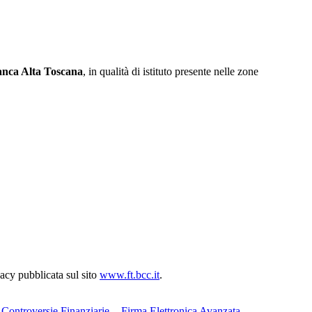
nca Alta Toscana
, in qualità di istituto presente nelle zone
acy pubblicata sul sito
www.ft.bcc.it
.
e Controversie Finanziarie
Firma Elettronica Avanzata