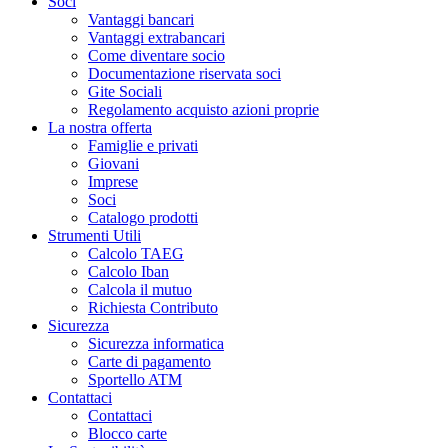
Soci
Vantaggi bancari
Vantaggi extrabancari
Come diventare socio
Documentazione riservata soci
Gite Sociali
Regolamento acquisto azioni proprie
La nostra offerta
Famiglie e privati
Giovani
Imprese
Soci
Catalogo prodotti
Strumenti Utili
Calcolo TAEG
Calcolo Iban
Calcola il mutuo
Richiesta Contributo
Sicurezza
Sicurezza informatica
Carte di pagamento
Sportello ATM
Contattaci
Contattaci
Blocco carte