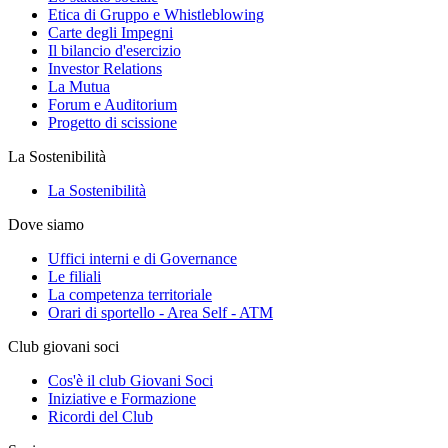
Etica di Gruppo e Whistleblowing
Carte degli Impegni
Il bilancio d'esercizio
Investor Relations
La Mutua
Forum e Auditorium
Progetto di scissione
La Sostenibilità
La Sostenibilità
Dove siamo
Uffici interni e di Governance
Le filiali
La competenza territoriale
Orari di sportello - Area Self - ATM
Club giovani soci
Cos'è il club Giovani Soci
Iniziative e Formazione
Ricordi del Club