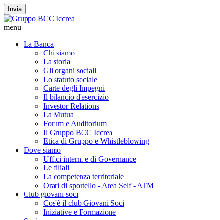
Invia
menu
La Banca
Chi siamo
La storia
Gli organi sociali
Lo statuto sociale
Carte degli Impegni
Il bilancio d'esercizio
Investor Relations
La Mutua
Forum e Auditorium
Il Gruppo BCC Iccrea
Etica di Gruppo e Whistleblowing
Dove siamo
Uffici interni e di Governance
Le filiali
La competenza territoriale
Orari di sportello - Area Self - ATM
Club giovani soci
Cos'è il club Giovani Soci
Iniziative e Formazione