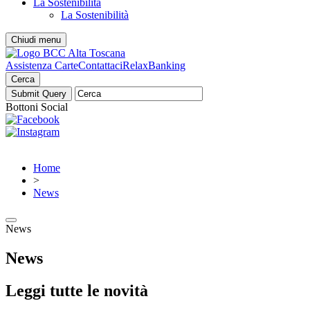
La Sostenibilità
La Sostenibilità
Chiudi menu
Assistenza Carte
Contattaci
RelaxBanking
Cerca
Bottoni Social
Home
>
News
News
News
Leggi tutte le novità