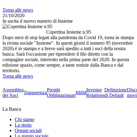
Torna alle news
21/10/2020
In uscita il nuovo numero di Insieme
Copertina Insieme n.95
Dopo mesi di stop legati alla pandemia da Covid 19, torna in stampa
la rivista sociale "Insieme". In questi giorni il numero 95 (novembre
2020) è in stampa e a breve sarà spedito a tutti i soci della nostra
banca. Sarà l'occasione per riprendere il filo diretto con la
compagine sociale, interrotto nella prima parte del 2020. In questa
edizione spazio, come sempre, a tante notizie dalla Banca e dal
territorio.
Torna alle news
Assemblea
Prestiti
Investor
Definizione
Disc
Trasparenza
Mifid
dei Soci
Obbligazionari
Relations
di Default
movi
La Banca
Chi siamo
La storia
Organi sociali
Lo statuto sociale