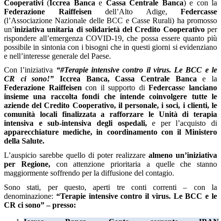
Cooperativi
(
Iccrea Banca
e
Cassa Centrale Banca
) e con la
Federazione Raiffeisen
dell’Alto Adige,
Federcasse
(l’Associazione Nazionale delle BCC e Casse Rurali) ha promosso
un’
iniziativa unitaria di solidarietà del Credito Cooperativo
per
rispondere all’emergenza COVID-19, che possa essere quanto più
possibile in sintonia con i bisogni che in questi giorni si evidenziano
e nell’interesse generale del Paese.
Con l’iniziativa
“#Terapie intensive contro il virus. Le BCC e le
CR ci sono!”
Iccrea Banca, Cassa Centrale Banca
e la
Federazione Raiffeisen
con il supporto di
Federcass
e
lanciano
insieme una raccolta fondi
che intende coinvolgere tutte le
aziende del Credito Cooperativo, il personale, i soci, i clienti, le
comunità locali finalizzata a rafforzare le Unità di terapia
intensiva e sub-intensiva degli ospedali,
e per l’acquisto di
apparecchiature mediche, in coordinamento con il Ministero
della Salute.
L’auspicio sarebbe quello di poter realizzare
almeno un’iniziativa
per Regione,
con attenzione prioritaria a quelle che stanno
maggiormente soffrendo per la diffusione del contagio.
Sono stati, per questo, aperti tre conti correnti – con la
denominazione:
“Terapie intensive contro il virus. Le BCC e le
CR ci sono” – presso: