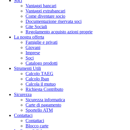
Soci
Vantaggi bancari
Vantaggi extrabancari
Come diventare socio
Documentazione riservata soci
Gite Sociali
Regolamento acquisto azioni proprie
La nostra offerta
Famiglie e privati
Giovani
Imprese
Soci
Catalogo prodotti
Strumenti Utili
Calcolo TAEG
Calcolo Iban
Calcola il mutuo
Richiesta Contributo
Sicurezza
Sicurezza informatica
Carte di pagamento
Sportello ATM
Contattaci
Contattaci
Blocco carte