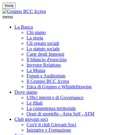
Invia
menu
La Banca
Chi siamo
La storia
Gli organi sociali
Lo statuto sociale
Carte degli Impegni
Il bilancio d'esercizio
Investor Relations
La Mutua
Forum e Auditorium
Il Gruppo BCC Iccrea
Etica di Gruppo e Whistleblowing
Dove siamo
Uffici interni e di Governance
Le filiali
La competenza territoriale
Orari di sportello - Area Self - ATM
Club giovani soci
Cos'è il club Giovani Soci
Iniziative e Formazione