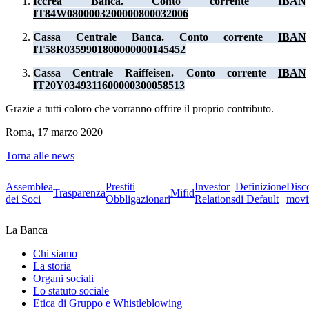
Iccrea Banca. Conto corrente
IBAN
IT84W0800003200000800032006
Cassa Centrale Banca. Conto corrente
IBAN
IT58R0359901800000000145452
Cassa Centrale Raiffeisen. Conto corrente
IBAN
IT20Y0349311600000300058513
Grazie a tutti coloro che vorranno offrire il proprio contributo.
Roma, 17 marzo 2020
Torna alle news
Assemblea
Prestiti
Investor
Definizione
Disc
Trasparenza
Mifid
dei Soci
Obbligazionari
Relations
di Default
movi
La Banca
Chi siamo
La storia
Organi sociali
Lo statuto sociale
Etica di Gruppo e Whistleblowing