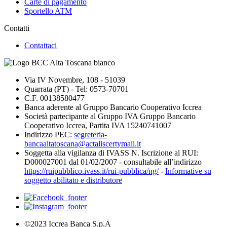
Carte di pagamento
Sportello ATM
Contatti
Contattaci
Via IV Novembre, 108 - 51039
Quarrata (PT) - Tel: 0573-70701
C.F. 00138580477
Banca aderente al Gruppo Bancario Cooperativo Iccrea
Società partecipante al Gruppo IVA Gruppo Bancario
Cooperativo Iccrea, Partita IVA 15240741007
Indirizzo PEC:
segreteria-
bancaaltatoscana@actaliscertymail.it
Soggetta alla vigilanza di IVASS N. Iscrizione al RUI:
D000027001 dal 01/02/2007 - consultabile all’indirizzo
https://ruipubblico.ivass.it/rui-pubblica/ng/
-
Informative su
soggetto abilitato e distributore
©2023 Iccrea Banca S.p.A