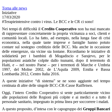
Torna alle news
Iniziative
17/03/2020
#Terapieintensive contro i virus. Le BCC e le CR ci sono!
Nei tempi di difficoltà il
Credito Cooperativo
non ha mai mancato
di rappresentare concretamente la propria vicinanza a soci, clienti e
comunità locali. Lo ha fatto, ad esempio, nella lunga fase di crisi
economica, nella quale tante imprese e famiglie hanno potuto
contare sul sostegno creditizio delle BCC. Ma anche in occasione
delle emergenze, sia vicine sia lontane. Ricordiamo le iniziative di
solidarietà per i bambini di Mogadiscio e Sarajevo, per le
popolazioni asiatiche colpite dallo tsunami, dopo il terremoto di
Haiti, e – nel nostro Paese – per i terremoti di Marche e Umbria
1997, del Molise 2002, de L’Aquila 2009, Emilia e Bassa
Lombardia 2012, Centro Italia 2016.
A queste iniziative “di sistema” se ne sono aggiunte nel tempo
centinaia di altre delle singole BCC-CR-Casse Raiffeisen.
Oggi, l’intero Credito Cooperativo si sente particolarmente vicino
alle popolazioni delle Regioni più colpite e ai medici e a tutto il
personale sanitario, impegnato in prima linea per soccorrere i malati.
A questo proposito, d’intesa con le capogruppo dei
Gruppi Bancari