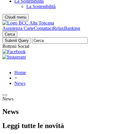
La Sostenibilità
La Sostenibilità
Chiudi menu
Assistenza Carte
Contattaci
RelaxBanking
Cerca
Bottoni Social
Home
>
News
News
News
Leggi tutte le novità