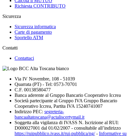
Calcola il MUTUO
Richiesta CONTRIBUTO
Sicurezza
Sicurezza informatica
Carte di pagamento
Sportello ATM
Contatti
Contattaci
Via IV Novembre, 108 - 51039
Quarrata (PT) - Tel: 0573-70701
C.F. 00138580477
Banca aderente al Gruppo Bancario Cooperativo Iccrea
Società partecipante al Gruppo IVA Gruppo Bancario
Cooperativo Iccrea, Partita IVA 15240741007
Indirizzo PEC:
segreteria-
bancaaltatoscana@actaliscertymail.it
Soggetta alla vigilanza di IVASS N. Iscrizione al RUI:
D000027001 dal 01/02/2007 - consultabile all’indirizzo
https://ruipubblico.ivass.it/rui-pubblica/ng/
-
Informative su