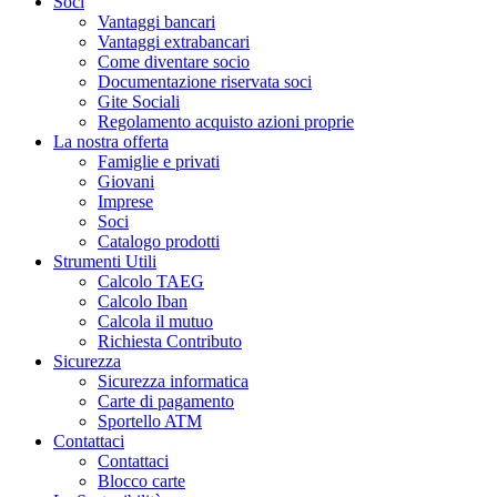
Soci
Vantaggi bancari
Vantaggi extrabancari
Come diventare socio
Documentazione riservata soci
Gite Sociali
Regolamento acquisto azioni proprie
La nostra offerta
Famiglie e privati
Giovani
Imprese
Soci
Catalogo prodotti
Strumenti Utili
Calcolo TAEG
Calcolo Iban
Calcola il mutuo
Richiesta Contributo
Sicurezza
Sicurezza informatica
Carte di pagamento
Sportello ATM
Contattaci
Contattaci
Blocco carte