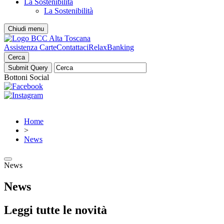
La Sostenibilità
La Sostenibilità
Chiudi menu
Assistenza Carte
Contattaci
RelaxBanking
Cerca
Bottoni Social
Home
>
News
News
News
Leggi tutte le novità