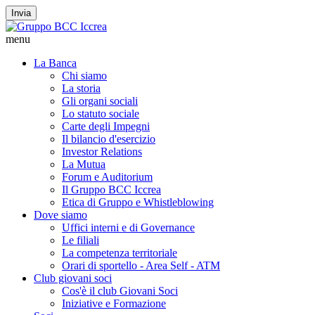
Invia
menu
La Banca
Chi siamo
La storia
Gli organi sociali
Lo statuto sociale
Carte degli Impegni
Il bilancio d'esercizio
Investor Relations
La Mutua
Forum e Auditorium
Il Gruppo BCC Iccrea
Etica di Gruppo e Whistleblowing
Dove siamo
Uffici interni e di Governance
Le filiali
La competenza territoriale
Orari di sportello - Area Self - ATM
Club giovani soci
Cos'è il club Giovani Soci
Iniziative e Formazione