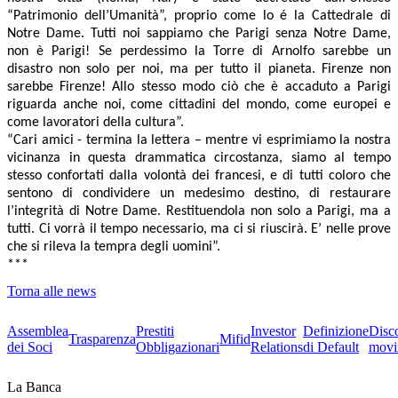
“Patrimonio dell’Umanità”, proprio come lo é la Cattedrale di
Notre Dame. Tutti noi sappiamo che Parigi senza Notre Dame,
non è Parigi! Se perdessimo la Torre di Arnolfo sarebbe un
disastro non solo per noi, ma per tutto il pianeta. Firenze non
sarebbe Firenze! Allo stesso modo ciò che è accaduto a Parigi
riguarda anche noi, come cittadini del mondo, come europei e
come lavoratori della cultura”.
“Cari amici - termina la lettera – mentre vi esprimiamo la nostra
vicinanza in questa drammatica circostanza, siamo al tempo
stesso confortati dalla volontà dei francesi, e di tutti coloro che
sentono di condividere un medesimo destino, di restaurare
l’integrità di Notre Dame. Restituendola non solo a Parigi, ma a
tutti. Ci vorrà il tempo necessario, ma ci si riuscirà. E’ nelle prove
che si rileva la tempra degli uomini”.
***
Torna alle news
Assemblea
Prestiti
Investor
Definizione
Disc
Trasparenza
Mifid
dei Soci
Obbligazionari
Relations
di Default
movi
La Banca