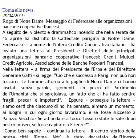
Torna alle news
29/04/2019
Rogo di Notre Dame. Messaggio di Federcasse alle organizzazioni
bancarie cooperative francesi.
A seguito del violento e drammatico incendio che nella serata del
15 aprile ha distrutto la Cattedrale parigina di Notre Dame,
Federcasse – a nome dell’intero Credito Cooperativo italiano – ha
inviato una lettera ai Presidenti e Direttori delle principali
organizzazioni bancarie cooperative francesi: Credit Mutuel,
Credit Agricole, Associazione delle Banche Popolari Francesi.
Nella lettera – a firma del Presidente dell’Erba e del Direttore
Generale Gatti - si legge: “Ciò che è successo a Parigi non può non
toccarci. Le fiamme attorno alle guglie di Notre Dame ci hanno
lasciati senza parole, sgomenti. Un pezzo di Patrimonio
dell’Umanità che si sgretolava, un fatto che ci ha fatto sentire
fragili, precari e impotenti”. “ Eppure – prosegue la lettera –
siamo certi che ciascuno di noi ha pensato, almeno un momento,
ai luoghi in cui ogni giorno lavoriamo: e se fosse successo a
Palazzo Vecchio? Se ad andare a fuoco fossero state le sale di un
nostro museo, se fosse capitato a Firenze?”
“Come ben sapete – continua la lettera - il centro storico della
nostra città (Roma, Ndr) è stato decretato dall’Unesco