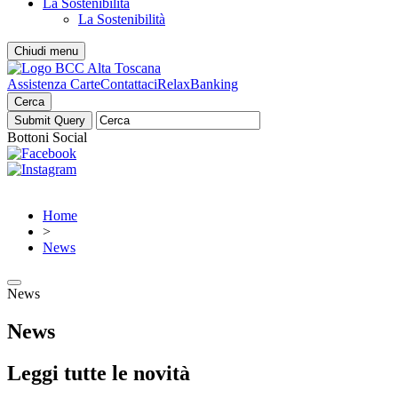
La Sostenibilità
La Sostenibilità
Chiudi menu
Assistenza Carte
Contattaci
RelaxBanking
Cerca
Bottoni Social
Home
>
News
News
News
Leggi tutte le novità