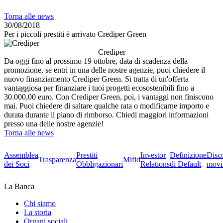
Torna alle news
30/08/2018
Per i piccoli prestiti è arrivato Crediper Green
Crediper
Da oggi fino al prossimo 19 ottobre, data di scadenza della
promozione, se entri in una delle nostre agenzie, puoi chiedere il
nuovo finanziamento Crediper Green. Si tratta di un'offerta
vantaggiosa per finanziare i tuoi progetti ecosostenibili fino a
30.000,00 euro. Con Crediper Green, poi, i vantaggi non finiscono
mai. Puoi chiedere di saltare qualche rata o modificarne importo e
durata durante il piano di rimborso. Chiedi maggiori informazioni
presso una delle nostre agenzie!
Torna alle news
Assemblea
Prestiti
Investor
Definizione
Disc
Trasparenza
Mifid
dei Soci
Obbligazionari
Relations
di Default
movi
La Banca
Chi siamo
La storia
Organi sociali