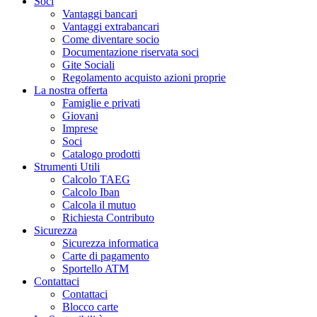
Soci
Vantaggi bancari
Vantaggi extrabancari
Come diventare socio
Documentazione riservata soci
Gite Sociali
Regolamento acquisto azioni proprie
La nostra offerta
Famiglie e privati
Giovani
Imprese
Soci
Catalogo prodotti
Strumenti Utili
Calcolo TAEG
Calcolo Iban
Calcola il mutuo
Richiesta Contributo
Sicurezza
Sicurezza informatica
Carte di pagamento
Sportello ATM
Contattaci
Contattaci
Blocco carte