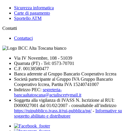
Sicurezza informatica
Carte di pagamento
Sportello ATM
Contatti
Contattaci
Via IV Novembre, 108 - 51039
Quarrata (PT) - Tel: 0573-70701
C.F. 00138580477
Banca aderente al Gruppo Bancario Cooperativo Iccrea
Società partecipante al Gruppo IVA Gruppo Bancario
Cooperativo Iccrea, Partita IVA 15240741007
Indirizzo PEC:
segreteria-
bancaaltatoscana@actaliscertymail.it
Soggetta alla vigilanza di IVASS N. Iscrizione al RUI:
D000027001 dal 01/02/2007 - consultabile all’indirizzo
https://ruipubblico.ivass.it/rui-pubblica/ng/
-
Informative su
soggetto abilitato e distributore