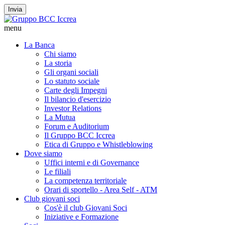
Invia
menu
La Banca
Chi siamo
La storia
Gli organi sociali
Lo statuto sociale
Carte degli Impegni
Il bilancio d'esercizio
Investor Relations
La Mutua
Forum e Auditorium
Il Gruppo BCC Iccrea
Etica di Gruppo e Whistleblowing
Dove siamo
Uffici interni e di Governance
Le filiali
La competenza territoriale
Orari di sportello - Area Self - ATM
Club giovani soci
Cos'è il club Giovani Soci
Iniziative e Formazione