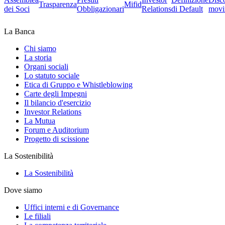
Trasparenza
Mifid
dei Soci
Obbligazionari
Relations
di Default
movi
La Banca
Chi siamo
La storia
Organi sociali
Lo statuto sociale
Etica di Gruppo e Whistleblowing
Carte degli Impegni
Il bilancio d'esercizio
Investor Relations
La Mutua
Forum e Auditorium
Progetto di scissione
La Sostenibilità
La Sostenibilità
Dove siamo
Uffici interni e di Governance
Le filiali