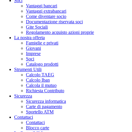
Soci
Vantaggi bancari
Vantaggi extrabancari
Come diventare socio
Documentazione riservata soci
Gite Sociali
Regolamento acquisto azioni proprie
La nostra offerta
Famiglie e privati
Giovani
Imprese
Soci
Catalogo prodotti
Strumenti Utili
Calcolo TAEG
Calcolo Iban
Calcola il mutuo
Richiesta Contributo
Sicurezza
Sicurezza informatica
Carte di pagamento
Sportello ATM
Contattaci
Contattaci
Blocco carte