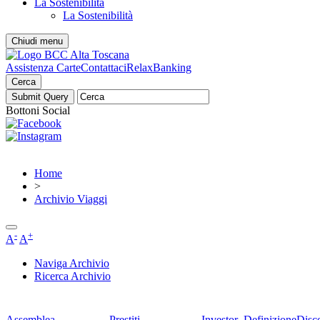
La Sostenibilità
La Sostenibilità
Chiudi menu
Assistenza Carte
Contattaci
RelaxBanking
Cerca
Bottoni Social
Home
>
Archivio Viaggi
-
+
A
A
Naviga Archivio
Ricerca Archivio
Assemblea
Prestiti
Investor
Definizione
Disc