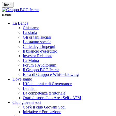
Invia
menu
La Banca
Chi siamo
La storia
Gli organi sociali
Lo statuto sociale
Carte degli Impegni
Il bilancio d'esercizio
Investor Relations
La Mutua
Forum e Auditorium
Il Gruppo BCC Iccrea
Etica di Gruppo e Whistleblowing
Dove siamo
Uffici interni e di Governance
Le filiali
La competenza territoriale
Orari di sportello - Area Self - ATM
Club giovani soci
Cos'è il club Giovani Soci
Iniziative e Formazione