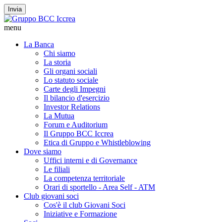
Invia
menu
La Banca
Chi siamo
La storia
Gli organi sociali
Lo statuto sociale
Carte degli Impegni
Il bilancio d'esercizio
Investor Relations
La Mutua
Forum e Auditorium
Il Gruppo BCC Iccrea
Etica di Gruppo e Whistleblowing
Dove siamo
Uffici interni e di Governance
Le filiali
La competenza territoriale
Orari di sportello - Area Self - ATM
Club giovani soci
Cos'è il club Giovani Soci
Iniziative e Formazione