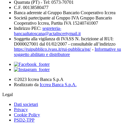
Quarrata (PT) - Tel: 0573-70701
C.F. 00138580477
Banca aderente al Gruppo Bancario Cooperativo Iccrea
Società partecipante al Gruppo IVA Gruppo Bancario
Cooperativo Iccrea, Partita IVA 15240741007
Indirizzo PEC:
segreteria-
bancaaltatoscana@actaliscertymail.it
Soggetta alla vigilanza di IVASS N. Iscrizione al RUI:
D000027001 dal 01/02/2007 - consultabile all’indirizzo
https://ruipubblico.ivass.it/rui-pubblica/ng/
-
Informative su
soggetto abilitato e distributore
©2023 Iccrea Banca S.p.A
Realizzato da
Iccrea Banca S.p.A.
Legal
Dati societari
Privacy
Cookie Policy
PSD2-TPP