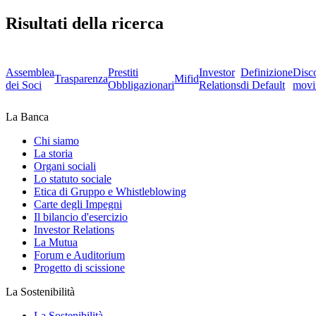
Risultati della ricerca
Assemblea
Prestiti
Investor
Definizione
Disc
Trasparenza
Mifid
dei Soci
Obbligazionari
Relations
di Default
movi
La Banca
Chi siamo
La storia
Organi sociali
Lo statuto sociale
Etica di Gruppo e Whistleblowing
Carte degli Impegni
Il bilancio d'esercizio
Investor Relations
La Mutua
Forum e Auditorium
Progetto di scissione
La Sostenibilità
La Sostenibilità