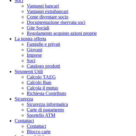
Soci
Vantaggi bancari
Vantaggi extrabancari
Come diventare socio
Documentazione riservata soci
Gite Sociali
Regolamento acquisto azioni proprie
La nostra offerta
Famiglie e privati
Giovani
Imprese
Soci
Catalogo prodotti
Strumenti Utili
Calcolo TAEG
Calcolo Iban
Calcola il mutuo
Richiesta Contributo
Sicurezza
Sicurezza informatica
Carte di pagamento
Sportello ATM
Contattaci
Contattaci
Blocco carte