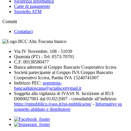
Sicurezza informatica
Carte di pagamento
Sportello ATM
Contatti
Contattaci
Via IV Novembre, 108 - 51039
Quarrata (PT) - Tel: 0573-70701
C.F. 00138580477
Banca aderente al Gruppo Bancario Cooperativo Iccrea
Società partecipante al Gruppo IVA Gruppo Bancario
Cooperativo Iccrea, Partita IVA 15240741007
Indirizzo PEC:
segreteria-
bancaaltatoscana@actaliscertymail.it
Soggetta alla vigilanza di IVASS N. Iscrizione al RUI:
D000027001 dal 01/02/2007 - consultabile all’indirizzo
https://ruipubblico.ivass.it/rui-pubblica/ng/
-
Informative su
soggetto abilitato e distributore