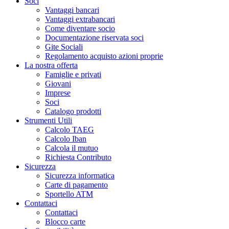
Soci
Vantaggi bancari
Vantaggi extrabancari
Come diventare socio
Documentazione riservata soci
Gite Sociali
Regolamento acquisto azioni proprie
La nostra offerta
Famiglie e privati
Giovani
Imprese
Soci
Catalogo prodotti
Strumenti Utili
Calcolo TAEG
Calcolo Iban
Calcola il mutuo
Richiesta Contributo
Sicurezza
Sicurezza informatica
Carte di pagamento
Sportello ATM
Contattaci
Contattaci
Blocco carte