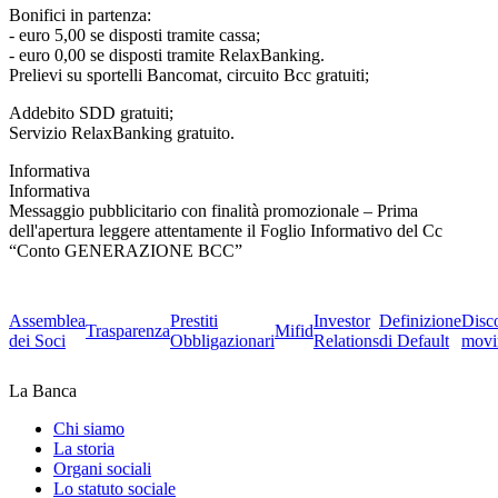
Bonifici in partenza:
- euro 5,00 se disposti tramite cassa;
- euro 0,00 se disposti tramite RelaxBanking.
Prelievi su sportelli Bancomat, circuito Bcc gratuiti;
Addebito SDD gratuiti;
Servizio RelaxBanking gratuito.
Informativa
Informativa
Messaggio pubblicitario con finalità promozionale – Prima
dell'apertura leggere attentamente il Foglio Informativo del Cc
“Conto GENERAZIONE BCC”
Assemblea
Prestiti
Investor
Definizione
Disc
Trasparenza
Mifid
dei Soci
Obbligazionari
Relations
di Default
movi
La Banca
Chi siamo
La storia
Organi sociali
Lo statuto sociale