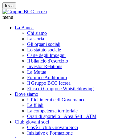
Invia
menu
La Banca
Chi siamo
La storia
Gli organi sociali
Lo statuto sociale
Carte degli Impegni
Il bilancio d'esercizio
Investor Relations
La Mutua
Forum e Auditorium
Il Gruppo BCC Iccrea
Etica di Gruppo e Whistleblowing
Dove siamo
Uffici interni e di Governance
Le filiali
La competenza territoriale
Orari di sportello - Area Self - ATM
Club giovani soci
Cos'è il club Giovani Soci
Iniziative e Formazione