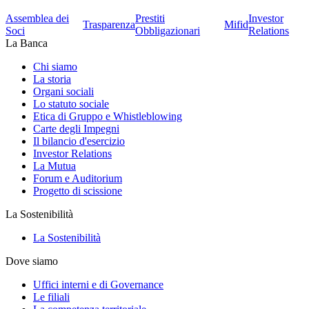
Assemblea dei
Prestiti
Investor
Trasparenza
Mifid
Soci
Obbligazionari
Relations
La Banca
Chi siamo
La storia
Organi sociali
Lo statuto sociale
Etica di Gruppo e Whistleblowing
Carte degli Impegni
Il bilancio d'esercizio
Investor Relations
La Mutua
Forum e Auditorium
Progetto di scissione
La Sostenibilità
La Sostenibilità
Dove siamo
Uffici interni e di Governance
Le filiali