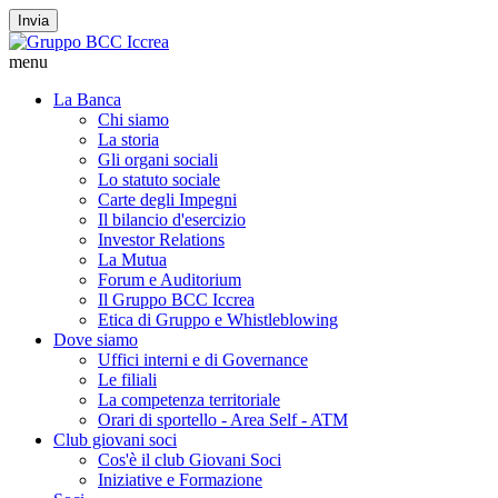
Invia
menu
La Banca
Chi siamo
La storia
Gli organi sociali
Lo statuto sociale
Carte degli Impegni
Il bilancio d'esercizio
Investor Relations
La Mutua
Forum e Auditorium
Il Gruppo BCC Iccrea
Etica di Gruppo e Whistleblowing
Dove siamo
Uffici interni e di Governance
Le filiali
La competenza territoriale
Orari di sportello - Area Self - ATM
Club giovani soci
Cos'è il club Giovani Soci
Iniziative e Formazione