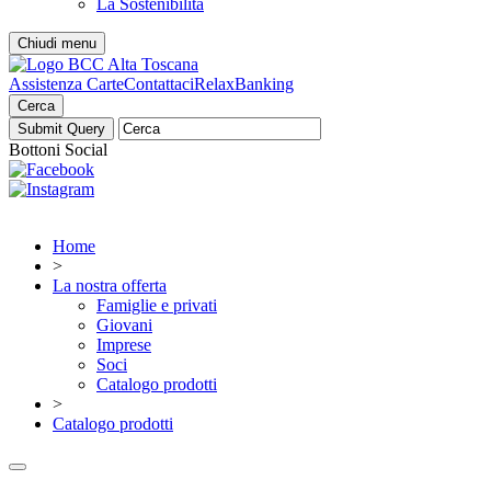
La Sostenibilità
Chiudi menu
Assistenza Carte
Contattaci
RelaxBanking
Cerca
Bottoni Social
Home
>
La nostra offerta
Famiglie e privati
Giovani
Imprese
Soci
Catalogo prodotti
>
Catalogo prodotti