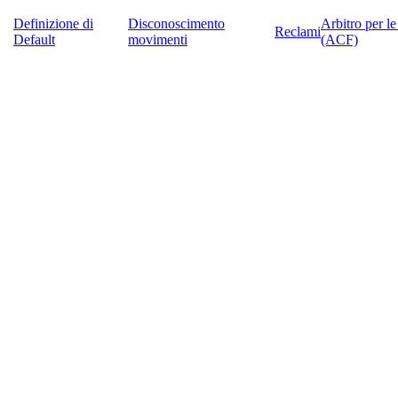
Definizione di
Disconoscimento
Arbitro per l
Reclami
Default
movimenti
(ACF)