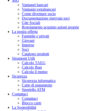
Soci
Vantaggi bancari
Vantaggi extrabancari
Come diventare socio
Documentazione riservata soci
Gite Sociali
Regolamento acquisto azioni proprie
La nostra offerta
Famiglie e privati
Giovani
Imprese
Soci
Catalogo prodotti
Strumenti Utili
Calcolo TAEG
Calcolo Iban
Calcola il mutuo
Sicurezza
Sicurezza informatica
Carte di pagamento
Sportello ATM
Contattaci
Contattaci
Blocco carte
La Sostenibilità