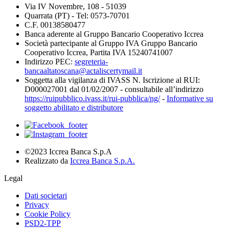
Via IV Novembre, 108 - 51039
Quarrata (PT) - Tel: 0573-70701
C.F. 00138580477
Banca aderente al Gruppo Bancario Cooperativo Iccrea
Società partecipante al Gruppo IVA Gruppo Bancario
Cooperativo Iccrea, Partita IVA 15240741007
Indirizzo PEC:
segreteria-
bancaaltatoscana@actaliscertymail.it
Soggetta alla vigilanza di IVASS N. Iscrizione al RUI:
D000027001 dal 01/02/2007 - consultabile all’indirizzo
https://ruipubblico.ivass.it/rui-pubblica/ng/
-
Informative su
soggetto abilitato e distributore
©2023 Iccrea Banca S.p.A
Realizzato da
Iccrea Banca S.p.A.
Legal
Dati societari
Privacy
Cookie Policy
PSD2-TPP