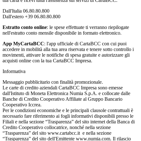
tua carta e ricevi tutta l'assistenza sui servizi di CartaBCC.
Dall'Italia 06.80.80.800
Dall'estero +39 06.80.80.800
Estratto conto online
: le spese effettuate ti verranno riepilogate
nell'estratto conto mensile disponibile in formato elettronico.
App MyCartaBCC
: l'app ufficiale di CartaBCC con cui puoi
accedere in mobilità alla tua area riservata e tenere sotto controllo i
movimenti, attivare le notifiche di spesa gratuite e autorizzare gli
acquisti online con la tua CartaBCC Impresa.
Informativa
Messaggio pubblicitario con finalità promozionale.
Le carte di credito aziendali CartaBCC Impresa sono emesse
dall'Istituto di Moneta Elettronica Numia S.p.A. e collocate dalle
Banche di Credito Cooperativo Affiliate al Gruppo Bancario
Cooperativo Iccrea.
Per le condizioni economiche e le principali clausole contrattuali è
necessario fare riferimento ai fogli informativi disponibili presso le
Filiali e nella sezione “Trasparenza” del sito internet della Banca di
Credito Cooperativo collocatrice, nonché nella sezione
“Trasparenza” del sito www.cartabcc.it e nella sezione
“Trasparenza” del sito dell'Emittente www.numia.com. Il rilascio