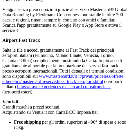
Viaggia senza preoccupazioni grazie al servizio Mastercard® Global
Data Roaming by Flexiroam. Con connessione stabile in oltre 200
paesi e regioni, rimani sempre in contatto con amici e familiari.
Scarica l'app gratuitamente su Google Play o App Store e attiva il
servizio!
Airport Fast Track
Salta le file e accedi gratuitamente ai Fast Track dei principali
aeroporti italiani (Fiumicino, Milano Linate, Venezia, Torino,
Catania e Olbia) semplicemente mostrando la Carta. In più accedi
gratuitamente al portale per la prenotazione dei servizi fast track
presso aeroporti internazionali. Tutti i dettagli e i termini condizioni
sono disponibili sul
www.mastercard.it/it-it/privati/priceless/offerte-
e-benefici/mastercard-reserved/fast-track-aeroporti.html
(aeroporti
italiani)
https://travelexperiences.mastercard.com/airport-list
(aeroporti esteri).
Ventis.it
Grandi marchi a prezzi scontati.
Acquistando su Ventis.it con CartaBCC Impresa hai:
Free shipping
per gli ordini superiori ai 49€* di spesa e sotto
i 5kg.