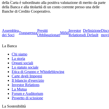
della Carta è subordinato alla positiva valutazione di merito da parte
della Banca e alla titolarità di un conto corrente presso una delle
Banche di Credito Cooperativo.
Assemblea
Prestiti
Investor
Definizione
Disc
Trasparenza
Mifid
dei Soci
Obbligazionari
Relations
di Default
movi
La Banca
Chi siamo
La storia
Organi sociali
Lo statuto sociale
Etica di Gruppo e Whistleblowing
Carte degli Impegni
Il bilancio d'esercizio
Investor Relations
La Mutua
Forum e Auditorium
Progetto di scissione
La Sostenibilità