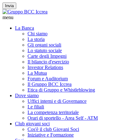
Invia
menu
La Banca
Chi siamo
La storia
Gli organi sociali
Lo statuto sociale
Carte degli Impegni
Il bilancio d'esercizio
Investor Relations
La Mutua
Forum e Auditorium
Il Gruppo BCC Iccrea
Etica di Gruppo e Whistleblowing
Dove siamo
Uffici interni e di Governance
Le filiali
La competenza territoriale
Orari di sportello - Area Self - ATM
Club giovani soci
Cos'è il club Giovani Soci
Iniziative e Formazione