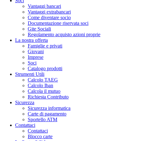
Soci
Vantaggi bancari
Vantaggi extrabancari
Come diventare socio
Documentazione riservata soci
Gite Sociali
Regolamento acquisto azioni proprie
La nostra offerta
Famiglie e privati
Giovani
Imprese
Soci
Catalogo prodotti
Strumenti Utili
Calcolo TAEG
Calcolo Iban
Calcola il mutuo
Richiesta Contributo
Sicurezza
Sicurezza informatica
Carte di pagamento
Sportello ATM
Contattaci
Contattaci
Blocco carte