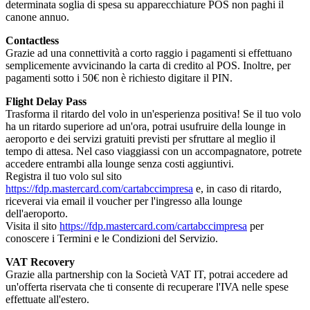
determinata soglia di spesa su apparecchiature POS non paghi il
canone annuo.
Contactless
Grazie ad una connettività a corto raggio i pagamenti si effettuano
semplicemente avvicinando la carta di credito al POS. Inoltre, per
pagamenti sotto i 50€ non è richiesto digitare il PIN.
Flight Delay Pass
Trasforma il ritardo del volo in un'esperienza positiva! Se il tuo volo
ha un ritardo superiore ad un'ora, potrai usufruire della lounge in
aeroporto e dei servizi gratuiti previsti per sfruttare al meglio il
tempo di attesa. Nel caso viaggiassi con un accompagnatore, potrete
accedere entrambi alla lounge senza costi aggiuntivi.
Registra il tuo volo sul sito
https://fdp.mastercard.com/cartabccimpresa
e, in caso di ritardo,
riceverai via email il voucher per l'ingresso alla lounge
dell'aeroporto.
Visita il sito
https://fdp.mastercard.com/cartabccimpresa
per
conoscere i Termini e le Condizioni del Servizio.
VAT Recovery
Grazie alla partnership con la Società VAT IT, potrai accedere ad
un'offerta riservata che ti consente di recuperare l'IVA nelle spese
effettuate all'estero.