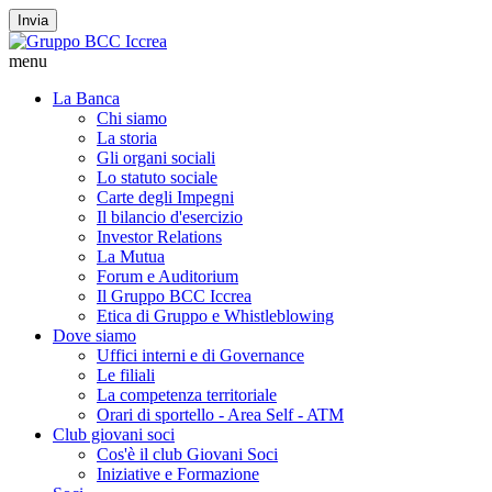
Invia
menu
La Banca
Chi siamo
La storia
Gli organi sociali
Lo statuto sociale
Carte degli Impegni
Il bilancio d'esercizio
Investor Relations
La Mutua
Forum e Auditorium
Il Gruppo BCC Iccrea
Etica di Gruppo e Whistleblowing
Dove siamo
Uffici interni e di Governance
Le filiali
La competenza territoriale
Orari di sportello - Area Self - ATM
Club giovani soci
Cos'è il club Giovani Soci
Iniziative e Formazione