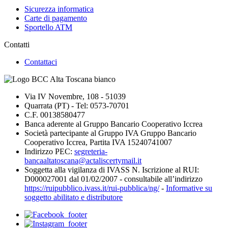
Sicurezza informatica
Carte di pagamento
Sportello ATM
Contatti
Contattaci
Via IV Novembre, 108 - 51039
Quarrata (PT) - Tel: 0573-70701
C.F. 00138580477
Banca aderente al Gruppo Bancario Cooperativo Iccrea
Società partecipante al Gruppo IVA Gruppo Bancario
Cooperativo Iccrea, Partita IVA 15240741007
Indirizzo PEC:
segreteria-
bancaaltatoscana@actaliscertymail.it
Soggetta alla vigilanza di IVASS N. Iscrizione al RUI:
D000027001 dal 01/02/2007 - consultabile all’indirizzo
https://ruipubblico.ivass.it/rui-pubblica/ng/
-
Informative su
soggetto abilitato e distributore