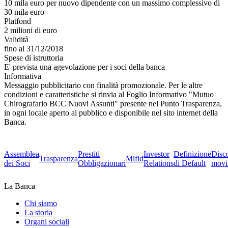
10 mila euro per nuovo dipendente con un massimo complessivo di
30 mila euro
Platfond
2 milioni di euro
Validità
fino al 31/12/2018
Spese di istruttoria
E' prevista una agevolazione per i soci della banca
Informativa
Messaggio pubblicitario con finalità promozionale. Per le altre
condizioni e caratteristiche si rinvia al Foglio Informativo "Mutuo
Chirografario BCC Nuovi Assunti" presente nel Punto Trasparenza,
in ogni locale aperto al pubblico e disponibile nel sito internet della
Banca.
Assemblea
Prestiti
Investor
Definizione
Disc
Trasparenza
Mifid
dei Soci
Obbligazionari
Relations
di Default
movi
La Banca
Chi siamo
La storia
Organi sociali