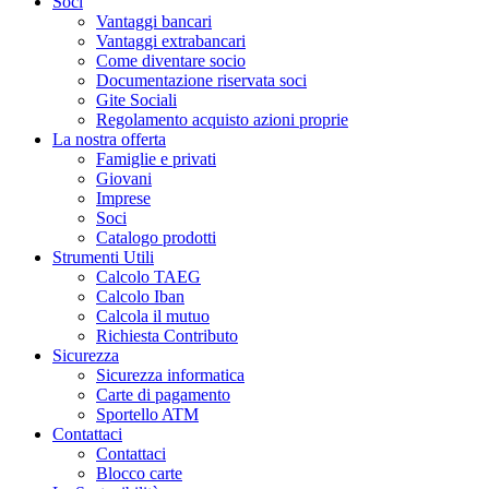
Soci
Vantaggi bancari
Vantaggi extrabancari
Come diventare socio
Documentazione riservata soci
Gite Sociali
Regolamento acquisto azioni proprie
La nostra offerta
Famiglie e privati
Giovani
Imprese
Soci
Catalogo prodotti
Strumenti Utili
Calcolo TAEG
Calcolo Iban
Calcola il mutuo
Richiesta Contributo
Sicurezza
Sicurezza informatica
Carte di pagamento
Sportello ATM
Contattaci
Contattaci
Blocco carte