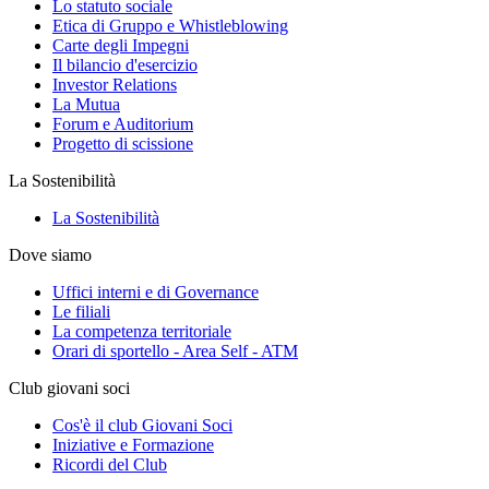
Lo statuto sociale
Etica di Gruppo e Whistleblowing
Carte degli Impegni
Il bilancio d'esercizio
Investor Relations
La Mutua
Forum e Auditorium
Progetto di scissione
La Sostenibilità
La Sostenibilità
Dove siamo
Uffici interni e di Governance
Le filiali
La competenza territoriale
Orari di sportello - Area Self - ATM
Club giovani soci
Cos'è il club Giovani Soci
Iniziative e Formazione
Ricordi del Club