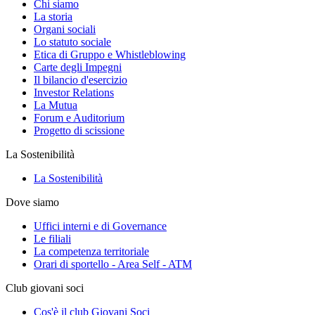
Chi siamo
La storia
Organi sociali
Lo statuto sociale
Etica di Gruppo e Whistleblowing
Carte degli Impegni
Il bilancio d'esercizio
Investor Relations
La Mutua
Forum e Auditorium
Progetto di scissione
La Sostenibilità
La Sostenibilità
Dove siamo
Uffici interni e di Governance
Le filiali
La competenza territoriale
Orari di sportello - Area Self - ATM
Club giovani soci
Cos'è il club Giovani Soci