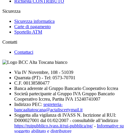
Richiesta CONTRIBUTO
Sicurezza
Sicurezza informatica
Carte di pagamento
Sportello ATM
Contatti
Contattaci
Via IV Novembre, 108 - 51039
Quarrata (PT) - Tel: 0573-70701
C.F. 00138580477
Banca aderente al Gruppo Bancario Cooperativo Iccrea
Società partecipante al Gruppo IVA Gruppo Bancario
Cooperativo Iccrea, Partita IVA 15240741007
Indirizzo PEC:
segreteria-
bancaaltatoscana@actaliscertymail.it
Soggetta alla vigilanza di IVASS N. Iscrizione al RUI:
D000027001 dal 01/02/2007 - consultabile all’indirizzo
https://ruipubblico.ivass.it/rui-pubblica/ng/
-
Informative su
soggetto abilitato e distributore