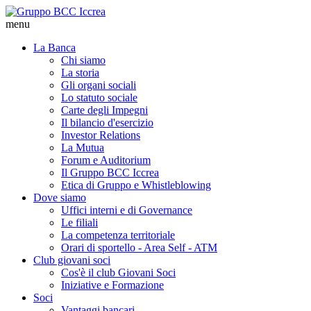
menu
La Banca
Chi siamo
La storia
Gli organi sociali
Lo statuto sociale
Carte degli Impegni
Il bilancio d'esercizio
Investor Relations
La Mutua
Forum e Auditorium
Il Gruppo BCC Iccrea
Etica di Gruppo e Whistleblowing
Dove siamo
Uffici interni e di Governance
Le filiali
La competenza territoriale
Orari di sportello - Area Self - ATM
Club giovani soci
Cos'è il club Giovani Soci
Iniziative e Formazione
Soci
Vantaggi bancari