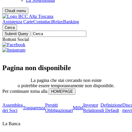
La Sostenibilità
Chiudi menu
Assistenza Carte
Contattaci
RelaxBanking
Cerca
Bottoni Social
Pagina non disponibile
La pagina che stai cercando non esiste
o potrebbe essere temporaneamente non disponibile.
Per continuare torna alla
Assemblea
Prestiti
Investor
Definizione
Disc
Trasparenza
Mifid
dei Soci
Obbligazionari
Relations
di Default
movi
La Banca