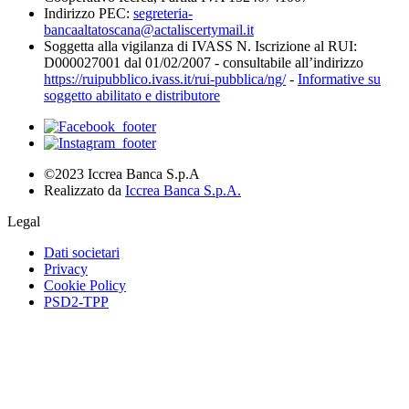
Indirizzo PEC:
segreteria-
bancaaltatoscana@actaliscertymail.it
Soggetta alla vigilanza di IVASS N. Iscrizione al RUI:
D000027001 dal 01/02/2007 - consultabile all’indirizzo
https://ruipubblico.ivass.it/rui-pubblica/ng/
-
Informative su
soggetto abilitato e distributore
©2023 Iccrea Banca S.p.A
Realizzato da
Iccrea Banca S.p.A.
Legal
Dati societari
Privacy
Cookie Policy
PSD2-TPP