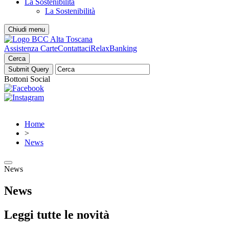
La Sostenibilità
La Sostenibilità
Chiudi menu
Assistenza Carte
Contattaci
RelaxBanking
Cerca
Bottoni Social
Home
>
News
News
News
Leggi tutte le novità