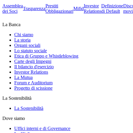
Assemblea
Prestiti
Investor
Definizione
Disc
Trasparenza
Mifid
dei Soci
Obbligazionari
Relations
di Default
movi
La Banca
Chi siamo
La storia
Organi sociali
Lo statuto sociale
Etica di Gruppo e Whistleblowing
Carte degli Impegni
Il bilancio d'esercizio
Investor Relations
La Mutua
Forum e Auditorium
Progetto di scissione
La Sostenibilità
La Sostenibilità
Dove siamo
Uffici interni e di Governance