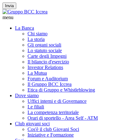
Invia
menu
La Banca
Chi siamo
La storia
Gli organi sociali
Lo statuto sociale
Carte degli Impegni
Il bilancio d'esercizio
Investor Relations
La Mutua
Forum e Auditorium
Il Gruppo BCC Iccrea
Etica di Gruppo e Whistleblowing
Dove siamo
Uffici interni e di Governance
Le filiali
La competenza territoriale
Orari di sportello - Area Self - ATM
Club giovani soci
Cos'è il club Giovani Soci
Iniziative e Formazione