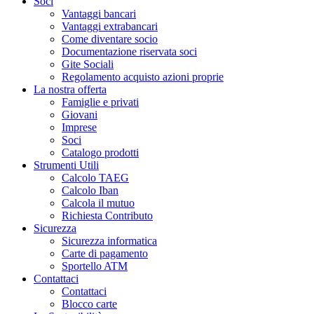
Soci
Vantaggi bancari
Vantaggi extrabancari
Come diventare socio
Documentazione riservata soci
Gite Sociali
Regolamento acquisto azioni proprie
La nostra offerta
Famiglie e privati
Giovani
Imprese
Soci
Catalogo prodotti
Strumenti Utili
Calcolo TAEG
Calcolo Iban
Calcola il mutuo
Richiesta Contributo
Sicurezza
Sicurezza informatica
Carte di pagamento
Sportello ATM
Contattaci
Contattaci
Blocco carte