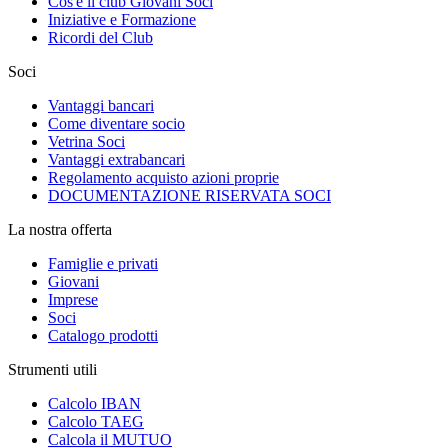
Cos'è il club Giovani Soci
Iniziative e Formazione
Ricordi del Club
Soci
Vantaggi bancari
Come diventare socio
Vetrina Soci
Vantaggi extrabancari
Regolamento acquisto azioni proprie
DOCUMENTAZIONE RISERVATA SOCI
La nostra offerta
Famiglie e privati
Giovani
Imprese
Soci
Catalogo prodotti
Strumenti utili
Calcolo IBAN
Calcolo TAEG
Calcola il MUTUO