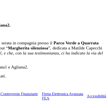
iana2.
a serata in compagnia presso il
Parco Verde a Quarrata
out “
Margherita silenziosa
”, dedicata a Matilde Capecchi
, e che, con la sua testimonianza, ci ha indicato la via del
ata1 e Agliana2.
ati.
e Controversie Finanziarie
Firma Elettronica Avanzata
Accessibilità
FEA