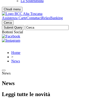
La Sostenibilità
Chiudi menu
Assistenza Carte
Contattaci
RelaxBanking
Cerca
Bottoni Social
Home
>
News
News
News
Leggi tutte le novità