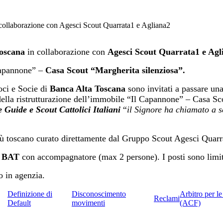
 collaborazione con Agesci Scout Quarrata1 e Agliana2
oscana
in collaborazione con
Agesci Scout Quarrata1 e Agl
 Capannone” –
Casa Scout “Margherita silenziosa”.
Soci e Socie di
Banca Alta Toscana
sono invitati a passare un
 della ristrutturazione dell’immobile “Il Capannone” – Casa Sc
 Guide e Scout Cattolici Italiani
“
il Signore ha chiamato a sé
nù toscano curato direttamente dal Gruppo Scout Agesci Quarr
ie BAT
con accompagnatore (max 2 persone). I posti sono limit
o in agenzia.
Definizione di
Disconoscimento
Arbitro per l
Reclami
Default
movimenti
(ACF)