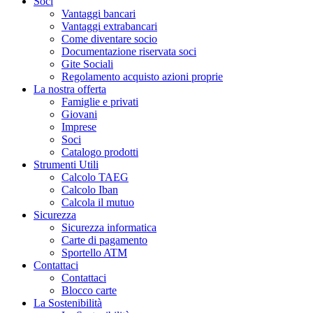
Soci
Vantaggi bancari
Vantaggi extrabancari
Come diventare socio
Documentazione riservata soci
Gite Sociali
Regolamento acquisto azioni proprie
La nostra offerta
Famiglie e privati
Giovani
Imprese
Soci
Catalogo prodotti
Strumenti Utili
Calcolo TAEG
Calcolo Iban
Calcola il mutuo
Sicurezza
Sicurezza informatica
Carte di pagamento
Sportello ATM
Contattaci
Contattaci
Blocco carte
La Sostenibilità