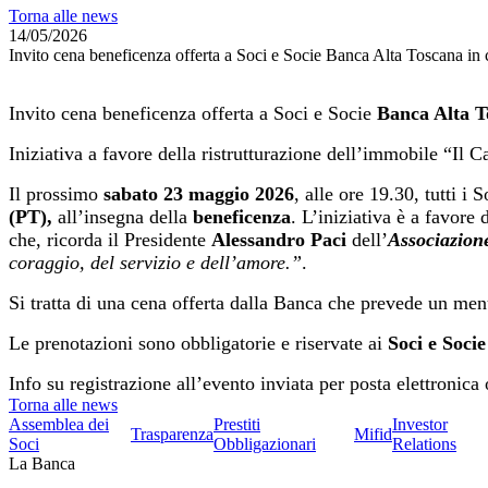
Torna alle news
14/05/2026
Invito cena beneficenza offerta a Soci e Socie Banca Alta Toscana in
Invito cena beneficenza offerta a Soci e Socie
Banca Alta T
Iniziativa a favore della ristrutturazione dell’immobile “Il
Il prossimo
sabato 23 maggio 2026
, alle ore 19.30, tutti i 
(PT),
all’insegna della
beneficenza
. L’iniziativa è a favore
che, ricorda il Presidente
Alessandro Paci
dell’
Associazione
coraggio, del servizio e dell’amore.”
.
Si tratta di una cena offerta dalla Banca che prevede un me
Le prenotazioni sono obbligatorie e riservate ai
Soci e Soc
Info su registrazione all’evento inviata per posta elettronica 
Torna alle news
Assemblea dei
Prestiti
Investor
Trasparenza
Mifid
Soci
Obbligazionari
Relations
La Banca