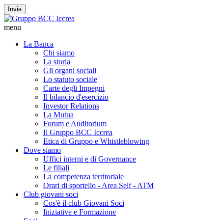
Invia
menu
La Banca
Chi siamo
La storia
Gli organi sociali
Lo statuto sociale
Carte degli Impegni
Il bilancio d'esercizio
Investor Relations
La Mutua
Forum e Auditorium
Il Gruppo BCC Iccrea
Etica di Gruppo e Whistleblowing
Dove siamo
Uffici interni e di Governance
Le filiali
La competenza territoriale
Orari di sportello - Area Self - ATM
Club giovani soci
Cos'è il club Giovani Soci
Iniziative e Formazione