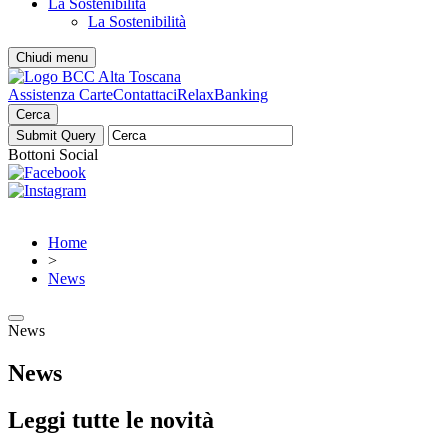
La Sostenibilità
La Sostenibilità
Chiudi menu
Assistenza Carte
Contattaci
RelaxBanking
Cerca
Bottoni Social
Home
>
News
News
News
Leggi tutte le novità