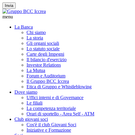
Invia
menu
La Banca
Chi siamo
La storia
Gli organi sociali
Lo statuto sociale
Carte degli Impegni
Il bilancio d'esercizio
Investor Relations
La Mutua
Forum e Auditorium
Il Gruppo BCC Iccrea
Etica di Gruppo e Whistleblowing
Dove siamo
Uffici interni e di Governance
Le filiali
La competenza territoriale
Orari di sportello - Area Self - ATM
Club giovani soci
Cos'è il club Giovani Soci
Iniziative e Formazione