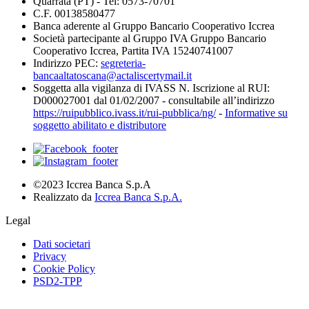
Quarrata (PT) - Tel: 0573-70701
C.F. 00138580477
Banca aderente al Gruppo Bancario Cooperativo Iccrea
Società partecipante al Gruppo IVA Gruppo Bancario
Cooperativo Iccrea, Partita IVA 15240741007
Indirizzo PEC:
segreteria-
bancaaltatoscana@actaliscertymail.it
Soggetta alla vigilanza di IVASS N. Iscrizione al RUI:
D000027001 dal 01/02/2007 - consultabile all’indirizzo
https://ruipubblico.ivass.it/rui-pubblica/ng/
-
Informative su
soggetto abilitato e distributore
©2023 Iccrea Banca S.p.A
Realizzato da
Iccrea Banca S.p.A.
Legal
Dati societari
Privacy
Cookie Policy
PSD2-TPP