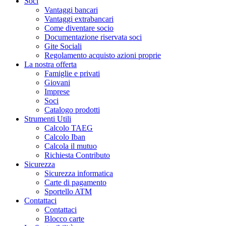
Soci
Vantaggi bancari
Vantaggi extrabancari
Come diventare socio
Documentazione riservata soci
Gite Sociali
Regolamento acquisto azioni proprie
La nostra offerta
Famiglie e privati
Giovani
Imprese
Soci
Catalogo prodotti
Strumenti Utili
Calcolo TAEG
Calcolo Iban
Calcola il mutuo
Richiesta Contributo
Sicurezza
Sicurezza informatica
Carte di pagamento
Sportello ATM
Contattaci
Contattaci
Blocco carte