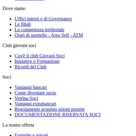
Dove siamo
Uffici interni e di Governance
Le filiali
La competenza territoriale
Orari di sportello - Area Self - ATM
Club giovani soci
Cos'è il club Giovani Soci
Iniziative e Formazione
Ricordi del Club
Soci
Vantaggi bancari
Come diventare socio
Vetrina Soci
Vantaggi extrabancari
Regolamento acquisto azioni proprie
DOCUMENTAZIONE RISERVATA SOCI
La nostra offerta
Famiglie e privati