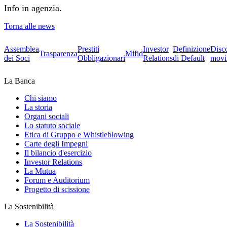
Info in agenzia.
Torna alle news
Assemblea
Prestiti
Investor
Definizione
Disc
Trasparenza
Mifid
dei Soci
Obbligazionari
Relations
di Default
movi
La Banca
Chi siamo
La storia
Organi sociali
Lo statuto sociale
Etica di Gruppo e Whistleblowing
Carte degli Impegni
Il bilancio d'esercizio
Investor Relations
La Mutua
Forum e Auditorium
Progetto di scissione
La Sostenibilità
La Sostenibilità