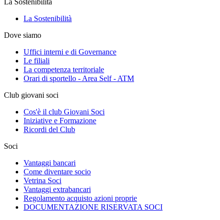
La Sostenibilità
La Sostenibilità
Dove siamo
Uffici interni e di Governance
Le filiali
La competenza territoriale
Orari di sportello - Area Self - ATM
Club giovani soci
Cos'è il club Giovani Soci
Iniziative e Formazione
Ricordi del Club
Soci
Vantaggi bancari
Come diventare socio
Vetrina Soci
Vantaggi extrabancari
Regolamento acquisto azioni proprie
DOCUMENTAZIONE RISERVATA SOCI