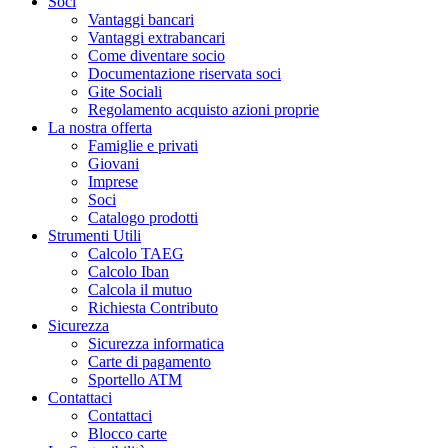
Soci
Vantaggi bancari
Vantaggi extrabancari
Come diventare socio
Documentazione riservata soci
Gite Sociali
Regolamento acquisto azioni proprie
La nostra offerta
Famiglie e privati
Giovani
Imprese
Soci
Catalogo prodotti
Strumenti Utili
Calcolo TAEG
Calcolo Iban
Calcola il mutuo
Richiesta Contributo
Sicurezza
Sicurezza informatica
Carte di pagamento
Sportello ATM
Contattaci
Contattaci
Blocco carte