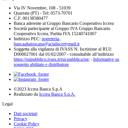
Via IV Novembre, 108 - 51039
Quarrata (PT) - Tel: 0573-70701
C.F. 00138580477
Banca aderente al Gruppo Bancario Cooperativo Iccrea
Società partecipante al Gruppo IVA Gruppo Bancario
Cooperativo Iccrea, Partita IVA 15240741007
Indirizzo PEC:
segreteria-
bancaaltatoscana@actaliscertymail.it
Soggetta alla vigilanza di IVASS N. Iscrizione al RUI:
D000027001 dal 01/02/2007 - consultabile all’indirizzo
https://ruipubblico.ivass.it/rui-pubblica/ng/
-
Informative su
soggetto abilitato e distributore
©2023 Iccrea Banca S.p.A
Realizzato da
Iccrea Banca S.p.A.
Legal
Dati societari
Privacy
Cookie Policy