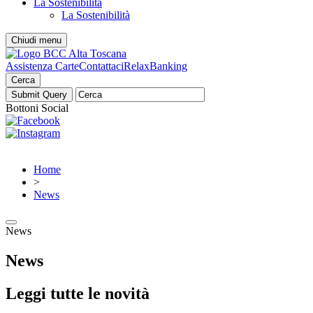
La Sostenibilità
La Sostenibilità
Chiudi menu
Assistenza Carte
Contattaci
RelaxBanking
Cerca
Bottoni Social
Home
>
News
News
News
Leggi tutte le novità