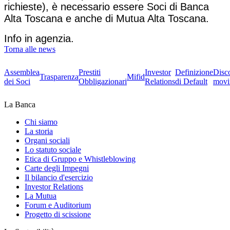
richieste), è necessario essere Soci di Banca
Alta Toscana e anche di Mutua Alta Toscana.
Info in agenzia.
Torna alle news
Assemblea
Prestiti
Investor
Definizione
Disc
Trasparenza
Mifid
dei Soci
Obbligazionari
Relations
di Default
movi
La Banca
Chi siamo
La storia
Organi sociali
Lo statuto sociale
Etica di Gruppo e Whistleblowing
Carte degli Impegni
Il bilancio d'esercizio
Investor Relations
La Mutua
Forum e Auditorium
Progetto di scissione