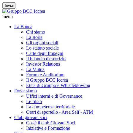
Invia
menu
La Banca
Chi siamo
La storia
Gli organi sociali
Lo statuto sociale
Carte degli Impegni
Il bilancio d'esercizio
Investor Relations
La Mutua
Forum e Auditorium
Il Gruppo BCC Iccrea
Etica di Gruppo e Whistleblowing
Dove siamo
Uffici interni e di Governance
Le filiali
La competenza territoriale
Orari di sportello - Area Self - ATM
Club giovani soci
Cos'è il club Giovani Soci
Iniziative e Formazione