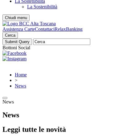
La Sostenibilità
La Sostenibilità
Chiudi menu
Assistenza Carte
Contattaci
RelaxBanking
Cerca
Bottoni Social
Home
>
News
News
News
Leggi tutte le novità