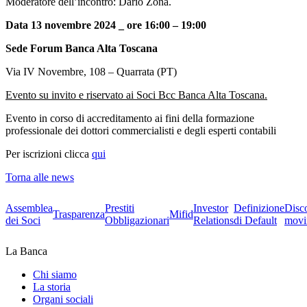
Moderatore dell’incontro: Dario Zona.
Data 13 novembre 2024 _ ore 16:00 – 19:00
Sede Forum Banca Alta Toscana
Via IV Novembre, 108 – Quarrata (PT)
Evento su invito e riservato ai Soci Bcc Banca Alta Toscana.
Evento in corso di accreditamento ai fini della formazione
professionale dei dottori commercialisti e degli esperti contabili
Per iscrizioni clicca
qui
Torna alle news
Assemblea
Prestiti
Investor
Definizione
Disc
Trasparenza
Mifid
dei Soci
Obbligazionari
Relations
di Default
movi
La Banca
Chi siamo
La storia
Organi sociali