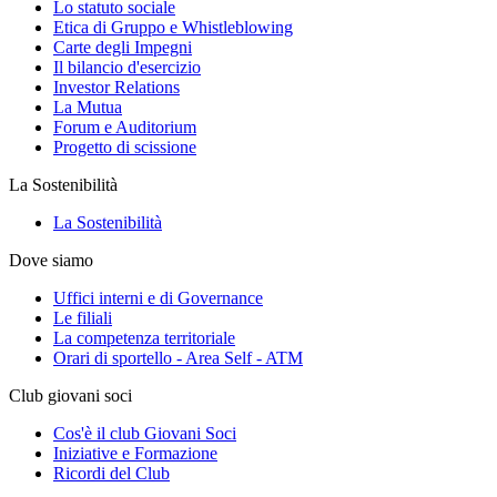
Lo statuto sociale
Etica di Gruppo e Whistleblowing
Carte degli Impegni
Il bilancio d'esercizio
Investor Relations
La Mutua
Forum e Auditorium
Progetto di scissione
La Sostenibilità
La Sostenibilità
Dove siamo
Uffici interni e di Governance
Le filiali
La competenza territoriale
Orari di sportello - Area Self - ATM
Club giovani soci
Cos'è il club Giovani Soci
Iniziative e Formazione
Ricordi del Club