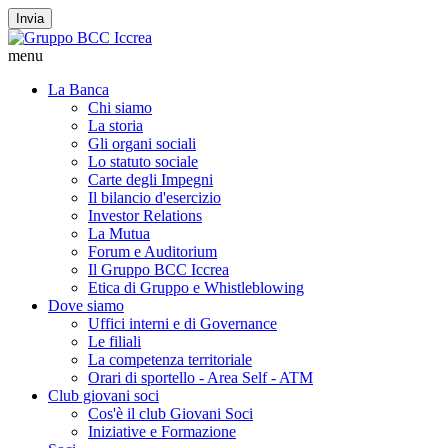
Invia
menu
La Banca
Chi siamo
La storia
Gli organi sociali
Lo statuto sociale
Carte degli Impegni
Il bilancio d'esercizio
Investor Relations
La Mutua
Forum e Auditorium
Il Gruppo BCC Iccrea
Etica di Gruppo e Whistleblowing
Dove siamo
Uffici interni e di Governance
Le filiali
La competenza territoriale
Orari di sportello - Area Self - ATM
Club giovani soci
Cos'è il club Giovani Soci
Iniziative e Formazione