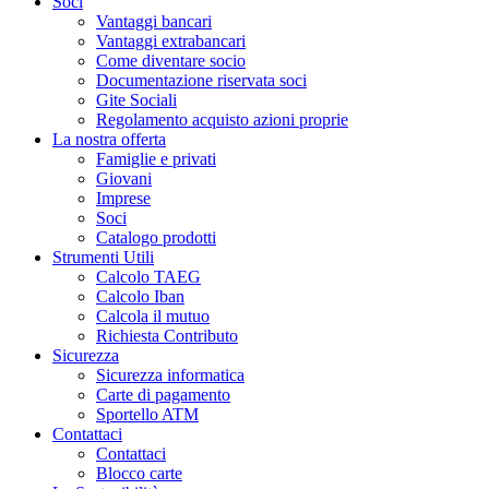
Soci
Vantaggi bancari
Vantaggi extrabancari
Come diventare socio
Documentazione riservata soci
Gite Sociali
Regolamento acquisto azioni proprie
La nostra offerta
Famiglie e privati
Giovani
Imprese
Soci
Catalogo prodotti
Strumenti Utili
Calcolo TAEG
Calcolo Iban
Calcola il mutuo
Richiesta Contributo
Sicurezza
Sicurezza informatica
Carte di pagamento
Sportello ATM
Contattaci
Contattaci
Blocco carte