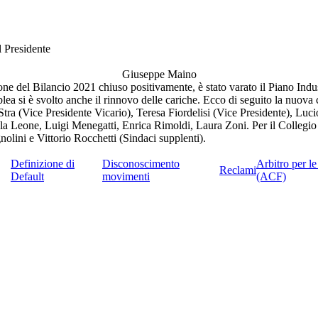
l Presidente
Giuseppe Maino
ne del Bilancio 2021 chiuso positivamente, è stato varato il Piano Indus
blea si è svolto anche il rinnovo delle cariche. Ecco di seguito la nuova
 Stra (Vice Presidente Vicario), Teresa Fiordelisi (Vice Presidente), L
a Leone, Luigi Menegatti, Enrica Rimoldi, Laura Zoni. Per il Collegio s
olini e Vittorio Rocchetti (Sindaci supplenti).
Definizione di
Disconoscimento
Arbitro per l
Reclami
Default
movimenti
(ACF)