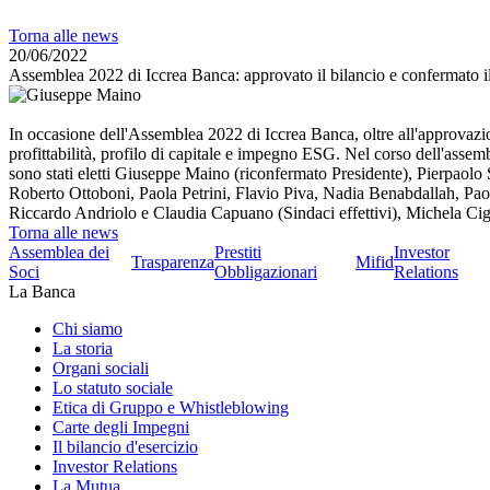
Torna alle news
20/06/2022
Assemblea 2022 di Iccrea Banca: approvato il bilancio e confermato i
In occasione dell'Assemblea 2022 di Iccrea Banca, oltre all'approvazio
profittabilità, profilo di capitale e impegno ESG. Nel corso dell'assem
sono stati eletti Giuseppe Maino (riconfermato Presidente), Pierpaolo
Roberto Ottoboni, Paola Petrini, Flavio Piva, Nadia Benabdallah, Paol
Riccardo Andriolo e Claudia Capuano (Sindaci effettivi), Michela Cign
Torna alle news
Assemblea dei
Prestiti
Investor
Trasparenza
Mifid
Soci
Obbligazionari
Relations
La Banca
Chi siamo
La storia
Organi sociali
Lo statuto sociale
Etica di Gruppo e Whistleblowing
Carte degli Impegni
Il bilancio d'esercizio
Investor Relations
La Mutua