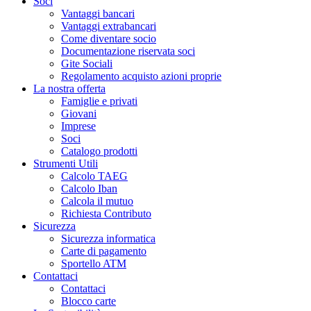
Soci
Vantaggi bancari
Vantaggi extrabancari
Come diventare socio
Documentazione riservata soci
Gite Sociali
Regolamento acquisto azioni proprie
La nostra offerta
Famiglie e privati
Giovani
Imprese
Soci
Catalogo prodotti
Strumenti Utili
Calcolo TAEG
Calcolo Iban
Calcola il mutuo
Richiesta Contributo
Sicurezza
Sicurezza informatica
Carte di pagamento
Sportello ATM
Contattaci
Contattaci
Blocco carte