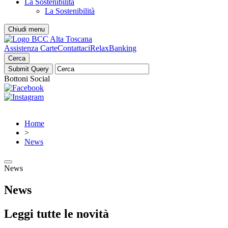
La Sostenibilità
La Sostenibilità
Chiudi menu
Assistenza Carte
Contattaci
RelaxBanking
Cerca
Bottoni Social
Home
>
News
News
News
Leggi tutte le novità