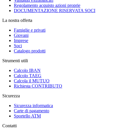
Vantaggi extrabancari
Regolamento acquisto azioni proprie
DOCUMENTAZIONE RISERVATA SOCI
La nostra offerta
Famiglie e privati
Giovani
Imprese
Soci
Catalogo prodotti
Strumenti utili
Calcolo IBAN
Calcolo TAEG
Calcola il MUTUO
Richiesta CONTRIBUTO
Sicurezza
Sicurezza informatica
Carte di pagamento
Sportello ATM
Contatti