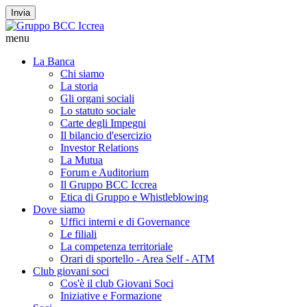
Invia
menu
La Banca
Chi siamo
La storia
Gli organi sociali
Lo statuto sociale
Carte degli Impegni
Il bilancio d'esercizio
Investor Relations
La Mutua
Forum e Auditorium
Il Gruppo BCC Iccrea
Etica di Gruppo e Whistleblowing
Dove siamo
Uffici interni e di Governance
Le filiali
La competenza territoriale
Orari di sportello - Area Self - ATM
Club giovani soci
Cos'è il club Giovani Soci
Iniziative e Formazione