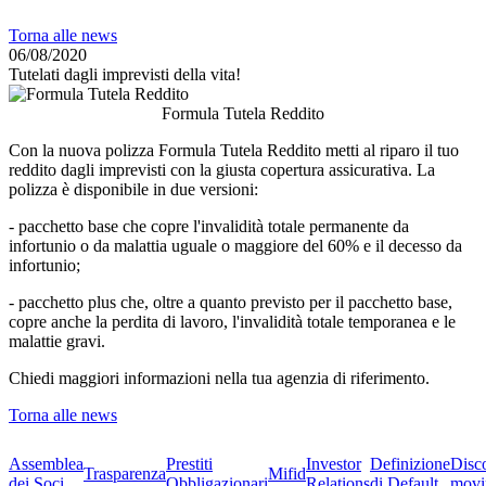
Torna alle news
06/08/2020
Tutelati dagli imprevisti della vita!
Formula Tutela Reddito
Con la nuova polizza Formula Tutela Reddito metti al riparo il tuo
reddito dagli imprevisti con la giusta copertura assicurativa. La
polizza è disponibile in due versioni:
- pacchetto base che copre l'invalidità totale permanente da
infortunio o da malattia uguale o maggiore del 60% e il decesso da
infortunio;
- pacchetto plus che, oltre a quanto previsto per il pacchetto base,
copre anche la perdita di lavoro, l'invalidità totale temporanea e le
malattie gravi.
Chiedi maggiori informazioni nella tua agenzia di riferimento.
Torna alle news
Assemblea
Prestiti
Investor
Definizione
Disc
Trasparenza
Mifid
dei Soci
Obbligazionari
Relations
di Default
movi