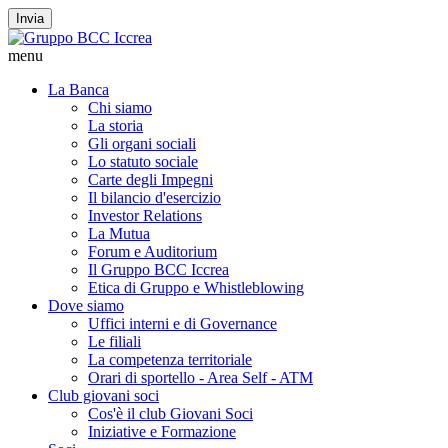
Invia
menu
La Banca
Chi siamo
La storia
Gli organi sociali
Lo statuto sociale
Carte degli Impegni
Il bilancio d'esercizio
Investor Relations
La Mutua
Forum e Auditorium
Il Gruppo BCC Iccrea
Etica di Gruppo e Whistleblowing
Dove siamo
Uffici interni e di Governance
Le filiali
La competenza territoriale
Orari di sportello - Area Self - ATM
Club giovani soci
Cos'è il club Giovani Soci
Iniziative e Formazione