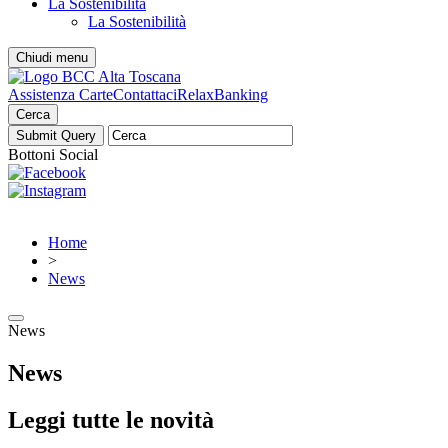
La Sostenibilità
La Sostenibilità
Chiudi menu
Assistenza Carte
Contattaci
RelaxBanking
Cerca
Bottoni Social
Home
>
News
News
News
Leggi tutte le novità