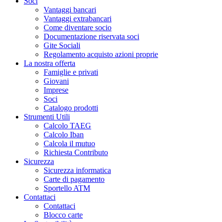
Soci
Vantaggi bancari
Vantaggi extrabancari
Come diventare socio
Documentazione riservata soci
Gite Sociali
Regolamento acquisto azioni proprie
La nostra offerta
Famiglie e privati
Giovani
Imprese
Soci
Catalogo prodotti
Strumenti Utili
Calcolo TAEG
Calcolo Iban
Calcola il mutuo
Richiesta Contributo
Sicurezza
Sicurezza informatica
Carte di pagamento
Sportello ATM
Contattaci
Contattaci
Blocco carte