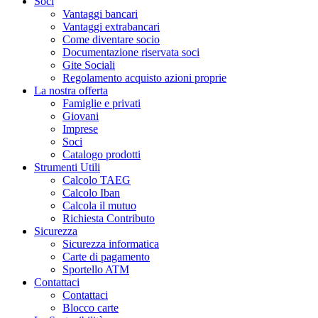
Soci
Vantaggi bancari
Vantaggi extrabancari
Come diventare socio
Documentazione riservata soci
Gite Sociali
Regolamento acquisto azioni proprie
La nostra offerta
Famiglie e privati
Giovani
Imprese
Soci
Catalogo prodotti
Strumenti Utili
Calcolo TAEG
Calcolo Iban
Calcola il mutuo
Richiesta Contributo
Sicurezza
Sicurezza informatica
Carte di pagamento
Sportello ATM
Contattaci
Contattaci
Blocco carte