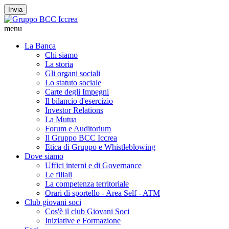
Invia
menu
La Banca
Chi siamo
La storia
Gli organi sociali
Lo statuto sociale
Carte degli Impegni
Il bilancio d'esercizio
Investor Relations
La Mutua
Forum e Auditorium
Il Gruppo BCC Iccrea
Etica di Gruppo e Whistleblowing
Dove siamo
Uffici interni e di Governance
Le filiali
La competenza territoriale
Orari di sportello - Area Self - ATM
Club giovani soci
Cos'è il club Giovani Soci
Iniziative e Formazione