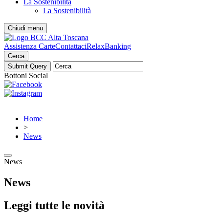
La Sostenibilità
La Sostenibilità
Chiudi menu
Assistenza Carte
Contattaci
RelaxBanking
Cerca
Bottoni Social
Home
>
News
News
News
Leggi tutte le novità