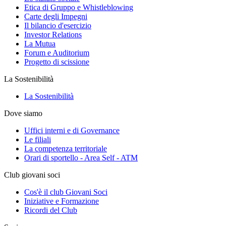
Etica di Gruppo e Whistleblowing
Carte degli Impegni
Il bilancio d'esercizio
Investor Relations
La Mutua
Forum e Auditorium
Progetto di scissione
La Sostenibilità
La Sostenibilità
Dove siamo
Uffici interni e di Governance
Le filiali
La competenza territoriale
Orari di sportello - Area Self - ATM
Club giovani soci
Cos'è il club Giovani Soci
Iniziative e Formazione
Ricordi del Club