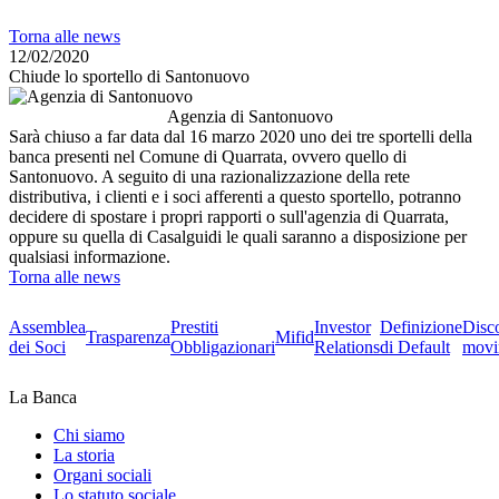
Torna alle news
12/02/2020
Chiude lo sportello di Santonuovo
Agenzia di Santonuovo
Sarà chiuso a far data dal 16 marzo 2020 uno dei tre sportelli della
banca presenti nel Comune di Quarrata, ovvero quello di
Santonuovo. A seguito di una razionalizzazione della rete
distributiva, i clienti e i soci afferenti a questo sportello, potranno
decidere di spostare i propri rapporti o sull'agenzia di Quarrata,
oppure su quella di Casalguidi le quali saranno a disposizione per
qualsiasi informazione.
Torna alle news
Assemblea
Prestiti
Investor
Definizione
Disc
Trasparenza
Mifid
dei Soci
Obbligazionari
Relations
di Default
movi
La Banca
Chi siamo
La storia
Organi sociali
Lo statuto sociale