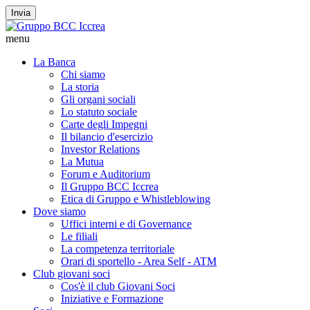
Invia
menu
La Banca
Chi siamo
La storia
Gli organi sociali
Lo statuto sociale
Carte degli Impegni
Il bilancio d'esercizio
Investor Relations
La Mutua
Forum e Auditorium
Il Gruppo BCC Iccrea
Etica di Gruppo e Whistleblowing
Dove siamo
Uffici interni e di Governance
Le filiali
La competenza territoriale
Orari di sportello - Area Self - ATM
Club giovani soci
Cos'è il club Giovani Soci
Iniziative e Formazione