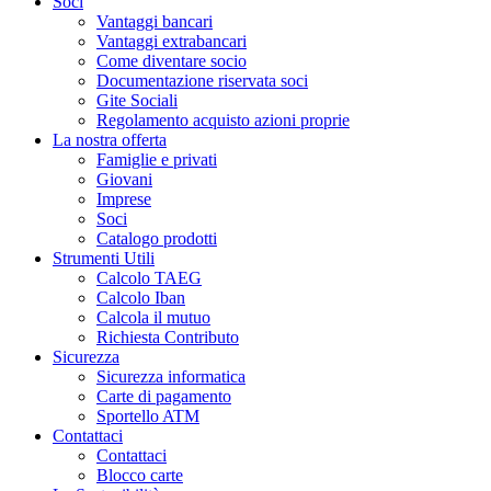
Soci
Vantaggi bancari
Vantaggi extrabancari
Come diventare socio
Documentazione riservata soci
Gite Sociali
Regolamento acquisto azioni proprie
La nostra offerta
Famiglie e privati
Giovani
Imprese
Soci
Catalogo prodotti
Strumenti Utili
Calcolo TAEG
Calcolo Iban
Calcola il mutuo
Richiesta Contributo
Sicurezza
Sicurezza informatica
Carte di pagamento
Sportello ATM
Contattaci
Contattaci
Blocco carte