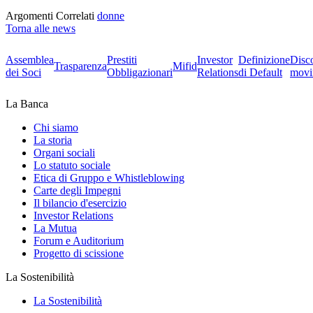
Argomenti Correlati
donne
Torna alle news
Assemblea
Prestiti
Investor
Definizione
Disc
Trasparenza
Mifid
dei Soci
Obbligazionari
Relations
di Default
movi
La Banca
Chi siamo
La storia
Organi sociali
Lo statuto sociale
Etica di Gruppo e Whistleblowing
Carte degli Impegni
Il bilancio d'esercizio
Investor Relations
La Mutua
Forum e Auditorium
Progetto di scissione
La Sostenibilità
La Sostenibilità