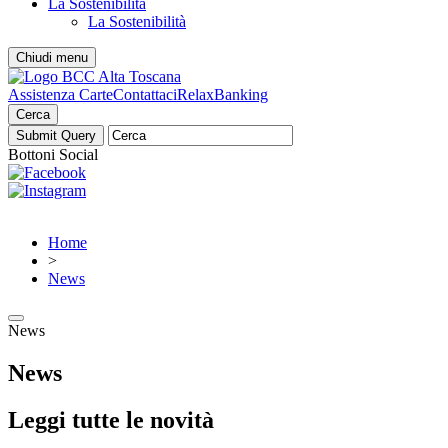
La Sostenibilità
La Sostenibilità
Chiudi menu
Assistenza Carte
Contattaci
RelaxBanking
Cerca
Bottoni Social
Home
>
News
News
News
Leggi tutte le novità