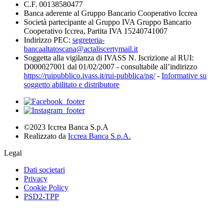
C.F. 00138580477
Banca aderente al Gruppo Bancario Cooperativo Iccrea
Società partecipante al Gruppo IVA Gruppo Bancario
Cooperativo Iccrea, Partita IVA 15240741007
Indirizzo PEC:
segreteria-
bancaaltatoscana@actaliscertymail.it
Soggetta alla vigilanza di IVASS N. Iscrizione al RUI:
D000027001 dal 01/02/2007 - consultabile all’indirizzo
https://ruipubblico.ivass.it/rui-pubblica/ng/
-
Informative su
soggetto abilitato e distributore
©2023 Iccrea Banca S.p.A
Realizzato da
Iccrea Banca S.p.A.
Legal
Dati societari
Privacy
Cookie Policy
PSD2-TPP