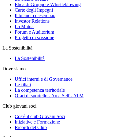
Etica di Gruppo e Whistleblowing
Carte degli Impegni
Il bilancio d'esercizio
Investor Relations
La Mutua
Forum e Auditorium
Progetto di scissione
La Sostenibilità
La Sostenibilità
Dove siamo
Uffici interni e di Governance
Le filiali
La competenza territoriale
Orari di sportello - Area Self - ATM
Club giovani soci
Cos'è il club Giovani Soci
Iniziative e Formazione
Ricordi del Club