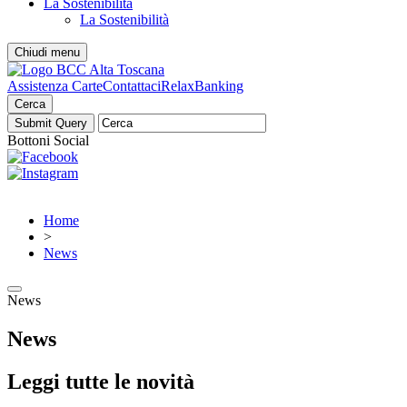
La Sostenibilità
La Sostenibilità
Chiudi menu
Assistenza Carte
Contattaci
RelaxBanking
Cerca
Bottoni Social
Home
>
News
News
News
Leggi tutte le novità