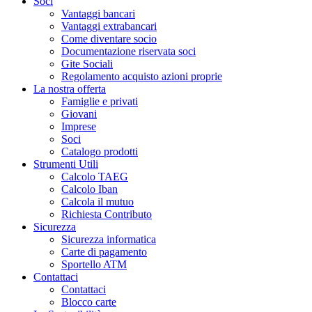
Soci
Vantaggi bancari
Vantaggi extrabancari
Come diventare socio
Documentazione riservata soci
Gite Sociali
Regolamento acquisto azioni proprie
La nostra offerta
Famiglie e privati
Giovani
Imprese
Soci
Catalogo prodotti
Strumenti Utili
Calcolo TAEG
Calcolo Iban
Calcola il mutuo
Richiesta Contributo
Sicurezza
Sicurezza informatica
Carte di pagamento
Sportello ATM
Contattaci
Contattaci
Blocco carte