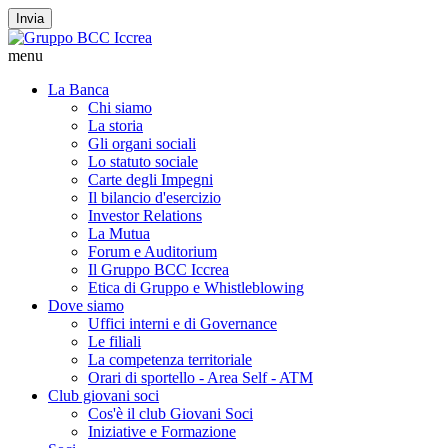
Invia
menu
La Banca
Chi siamo
La storia
Gli organi sociali
Lo statuto sociale
Carte degli Impegni
Il bilancio d'esercizio
Investor Relations
La Mutua
Forum e Auditorium
Il Gruppo BCC Iccrea
Etica di Gruppo e Whistleblowing
Dove siamo
Uffici interni e di Governance
Le filiali
La competenza territoriale
Orari di sportello - Area Self - ATM
Club giovani soci
Cos'è il club Giovani Soci
Iniziative e Formazione