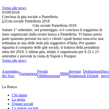
Torna alle news
03/09/2018
Conclusa la gita sociale a Pantelleria
Gita sociale Pantelleria 2018
Sabato 1° settembre, nel pomeriggio, si è concluso il soggiorno di
mare organizzato dalla nostra banca a Pantelleria. Vi hanno preso
parte quaranta persone tra soci e clienti i quali hanno trascorso una
settimana in una delle isole più suggestive d'Italia. Per quanto
riguarda il comparto delle gite sociali, si trattava della penultima
meta del 2018. L'ultima gita, infatti, è organizzata per il 22 e 23
settembre e prevede la visita di Napoli e Pompei.
Torna alle news
Assemblea
Prestiti
Investor
Definizione
Disc
Trasparenza
Mifid
dei Soci
Obbligazionari
Relations
di Default
movi
La Banca
Chi siamo
La storia
Organi sociali
Lo statuto sociale