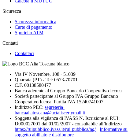
Calcola il MUTUO
Sicurezza
Sicurezza informatica
Carte di pagamento
Sportello ATM
Contatti
Contattaci
Via IV Novembre, 108 - 51039
Quarrata (PT) - Tel: 0573-70701
C.F. 00138580477
Banca aderente al Gruppo Bancario Cooperativo Iccrea
Società partecipante al Gruppo IVA Gruppo Bancario
Cooperativo Iccrea, Partita IVA 15240741007
Indirizzo PEC:
segreteria-
bancaaltatoscana@actaliscertymail.it
Soggetta alla vigilanza di IVASS N. Iscrizione al RUI:
D000027001 dal 01/02/2007 - consultabile all’indirizzo
https://ruipubblico.ivass.it/rui-pubblica/ng/
-
Informative su
soggetto abilitato e distributore