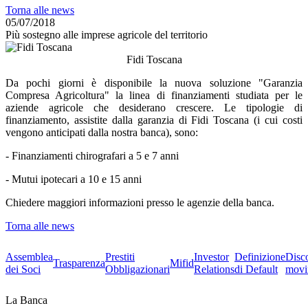
Torna alle news
05/07/2018
Più sostegno alle imprese agricole del territorio
Fidi Toscana
Da pochi giorni è disponibile la nuova soluzione "Garanzia
Compresa Agricoltura" la linea di finanziamenti studiata per le
aziende agricole che desiderano crescere. Le tipologie di
finanziamento, assistite dalla garanzia di Fidi Toscana (i cui costi
vengono anticipati dalla nostra banca), sono:
- Finanziamenti chirografari a 5 e 7 anni
- Mutui ipotecari a 10 e 15 anni
Chiedere maggiori informazioni presso le agenzie della banca.
Torna alle news
Assemblea
Prestiti
Investor
Definizione
Disc
Trasparenza
Mifid
dei Soci
Obbligazionari
Relations
di Default
movi
La Banca