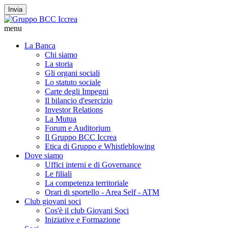
Invia
menu
La Banca
Chi siamo
La storia
Gli organi sociali
Lo statuto sociale
Carte degli Impegni
Il bilancio d'esercizio
Investor Relations
La Mutua
Forum e Auditorium
Il Gruppo BCC Iccrea
Etica di Gruppo e Whistleblowing
Dove siamo
Uffici interni e di Governance
Le filiali
La competenza territoriale
Orari di sportello - Area Self - ATM
Club giovani soci
Cos'è il club Giovani Soci
Iniziative e Formazione