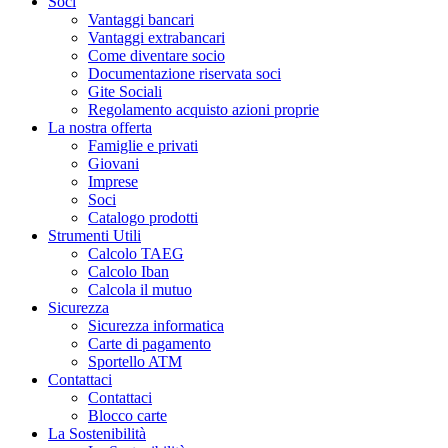
Soci
Vantaggi bancari
Vantaggi extrabancari
Come diventare socio
Documentazione riservata soci
Gite Sociali
Regolamento acquisto azioni proprie
La nostra offerta
Famiglie e privati
Giovani
Imprese
Soci
Catalogo prodotti
Strumenti Utili
Calcolo TAEG
Calcolo Iban
Calcola il mutuo
Sicurezza
Sicurezza informatica
Carte di pagamento
Sportello ATM
Contattaci
Contattaci
Blocco carte
La Sostenibilità