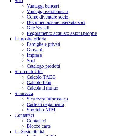
Soci
Vantaggi bancari
Vantaggi extrabancari
Come diventare socio
Documentazione riservata soci
Gite Sociali
Regolamento acquisto azioni proprie
La nostra offerta
Famiglie e privati
Giovani
Imprese
Soci
Catalogo prodotti
Strumenti Utili
Calcolo TAEG
Calcolo Iban
Calcola il mutuo
Sicurezza
Sicurezza informatica
Carte di pagamento
Sportello ATM
Contattaci
Contattaci
Blocco carte
La Sostenibilità