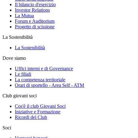
Il bilancio d'esercizio
Investor Relations
La Mutua
Forum e Auditorium
Progetto di scissione
La Sostenibilità
La Sostenibilità
Dove siamo
Uffici interni e di Governance
Le filiali
La competenza territoriale
Orari di sportello - Area Self - ATM
Club giovani soci
Cos'è il club Giovani Soci
Iniziative e Formazione
Ricordi del Club
Soci