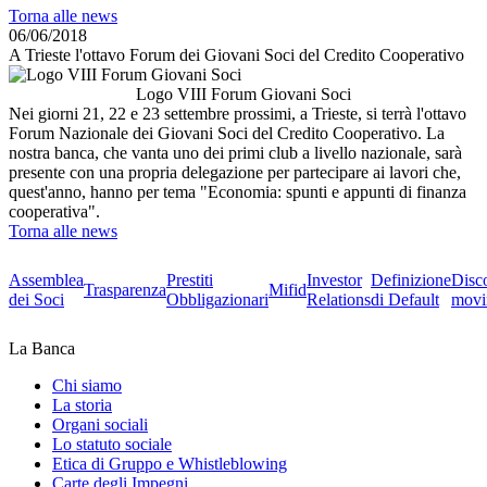
Torna alle news
06/06/2018
A Trieste l'ottavo Forum dei Giovani Soci del Credito Cooperativo
Logo VIII Forum Giovani Soci
Nei giorni 21, 22 e 23 settembre prossimi, a Trieste, si terrà l'ottavo
Forum Nazionale dei Giovani Soci del Credito Cooperativo. La
nostra banca, che vanta uno dei primi club a livello nazionale, sarà
presente con una propria delegazione per partecipare ai lavori che,
quest'anno, hanno per tema "Economia: spunti e appunti di finanza
cooperativa".
Torna alle news
Assemblea
Prestiti
Investor
Definizione
Disc
Trasparenza
Mifid
dei Soci
Obbligazionari
Relations
di Default
movi
La Banca
Chi siamo
La storia
Organi sociali
Lo statuto sociale
Etica di Gruppo e Whistleblowing
Carte degli Impegni