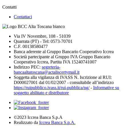
Contatti
Contattaci
Via IV Novembre, 108 - 51039
Quarrata (PT) - Tel: 0573-70701
C.F. 00138580477
Banca aderente al Gruppo Bancario Cooperativo Iccrea
Società partecipante al Gruppo IVA Gruppo Bancario
Cooperativo Iccrea, Partita IVA 15240741007
Indirizzo PEC:
segreteria-
bancaaltatoscana@actaliscertymail.it
Soggetta alla vigilanza di IVASS N. Iscrizione al RUI:
D000027001 dal 01/02/2007 - consultabile all’indirizzo
https://ruipubblico.ivass.it/rui-pubblica/ng/
-
Informative su
soggetto abilitato e distributore
©2023 Iccrea Banca S.p.A
Realizzato da
Iccrea Banca S.p.A.