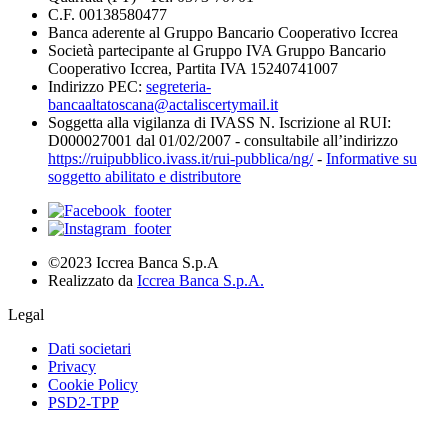
C.F. 00138580477
Banca aderente al Gruppo Bancario Cooperativo Iccrea
Società partecipante al Gruppo IVA Gruppo Bancario
Cooperativo Iccrea, Partita IVA 15240741007
Indirizzo PEC:
segreteria-
bancaaltatoscana@actaliscertymail.it
Soggetta alla vigilanza di IVASS N. Iscrizione al RUI:
D000027001 dal 01/02/2007 - consultabile all’indirizzo
https://ruipubblico.ivass.it/rui-pubblica/ng/
-
Informative su
soggetto abilitato e distributore
©2023 Iccrea Banca S.p.A
Realizzato da
Iccrea Banca S.p.A.
Legal
Dati societari
Privacy
Cookie Policy
PSD2-TPP