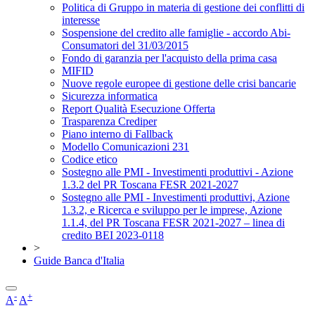
Politica di Gruppo in materia di gestione dei conflitti di
interesse
Sospensione del credito alle famiglie - accordo Abi-
Consumatori del 31/03/2015
Fondo di garanzia per l'acquisto della prima casa
MIFID
Nuove regole europee di gestione delle crisi bancarie
Sicurezza informatica
Report Qualità Esecuzione Offerta
Trasparenza Crediper
Piano interno di Fallback
Modello Comunicazioni 231
Codice etico
Sostegno alle PMI - Investimenti produttivi - Azione
1.3.2 del PR Toscana FESR 2021-2027
Sostegno alle PMI - Investimenti produttivi, Azione
1.3.2, e Ricerca e sviluppo per le imprese, Azione
1.1.4, del PR Toscana FESR 2021-2027 – linea di
credito BEI 2023-0118
>
Guide Banca d'Italia
-
+
A
A