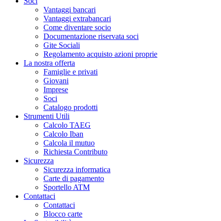
Soci
Vantaggi bancari
Vantaggi extrabancari
Come diventare socio
Documentazione riservata soci
Gite Sociali
Regolamento acquisto azioni proprie
La nostra offerta
Famiglie e privati
Giovani
Imprese
Soci
Catalogo prodotti
Strumenti Utili
Calcolo TAEG
Calcolo Iban
Calcola il mutuo
Richiesta Contributo
Sicurezza
Sicurezza informatica
Carte di pagamento
Sportello ATM
Contattaci
Contattaci
Blocco carte