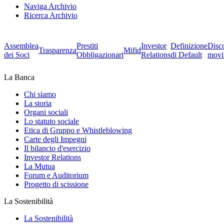
Naviga Archivio
Ricerca Archivio
Assemblea
Prestiti
Investor
Definizione
Disc
Trasparenza
Mifid
dei Soci
Obbligazionari
Relations
di Default
movi
La Banca
Chi siamo
La storia
Organi sociali
Lo statuto sociale
Etica di Gruppo e Whistleblowing
Carte degli Impegni
Il bilancio d'esercizio
Investor Relations
La Mutua
Forum e Auditorium
Progetto di scissione
La Sostenibilità
La Sostenibilità