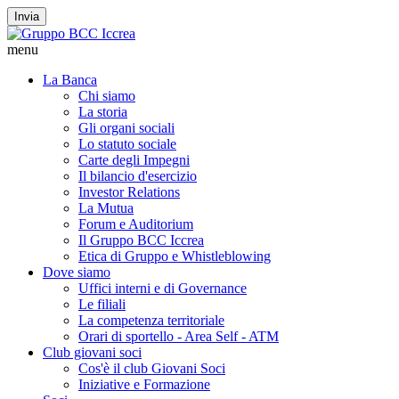
Invia
menu
La Banca
Chi siamo
La storia
Gli organi sociali
Lo statuto sociale
Carte degli Impegni
Il bilancio d'esercizio
Investor Relations
La Mutua
Forum e Auditorium
Il Gruppo BCC Iccrea
Etica di Gruppo e Whistleblowing
Dove siamo
Uffici interni e di Governance
Le filiali
La competenza territoriale
Orari di sportello - Area Self - ATM
Club giovani soci
Cos'è il club Giovani Soci
Iniziative e Formazione