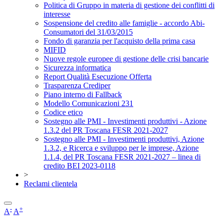
Politica di Gruppo in materia di gestione dei conflitti di
interesse
Sospensione del credito alle famiglie - accordo Abi-
Consumatori del 31/03/2015
Fondo di garanzia per l'acquisto della prima casa
MIFID
Nuove regole europee di gestione delle crisi bancarie
Sicurezza informatica
Report Qualità Esecuzione Offerta
Trasparenza Crediper
Piano interno di Fallback
Modello Comunicazioni 231
Codice etico
Sostegno alle PMI - Investimenti produttivi - Azione
1.3.2 del PR Toscana FESR 2021-2027
Sostegno alle PMI - Investimenti produttivi, Azione
1.3.2, e Ricerca e sviluppo per le imprese, Azione
1.1.4, del PR Toscana FESR 2021-2027 – linea di
credito BEI 2023-0118
>
Reclami clientela
-
+
A
A