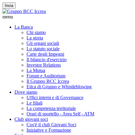
Invia
menu
La Banca
Chi siamo
La storia
Gli organi sociali
Lo statuto sociale
Carte degli Impegni
Il bilancio d'esercizio
Investor Relations
La Mutua
Forum e Auditorium
Il Gruppo BCC Iccrea
Etica di Gruppo e Whistleblowing
Dove siamo
Uffici interni e di Governance
Le filiali
La competenza territoriale
Orari di sportello - Area Self - ATM
Club giovani soci
Cos'è il club Giovani Soci
Iniziative e Formazione