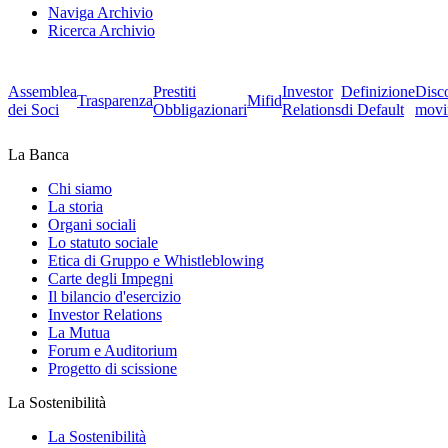
Naviga Archivio
Ricerca Archivio
Assemblea
Prestiti
Investor
Definizione
Disc
Trasparenza
Mifid
dei Soci
Obbligazionari
Relations
di Default
movi
La Banca
Chi siamo
La storia
Organi sociali
Lo statuto sociale
Etica di Gruppo e Whistleblowing
Carte degli Impegni
Il bilancio d'esercizio
Investor Relations
La Mutua
Forum e Auditorium
Progetto di scissione
La Sostenibilità
La Sostenibilità