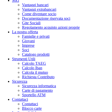
Soci
Vantaggi bancari
Vantaggi extrabancari
Come diventare socio
Documentazione riservata soci
Gite Sociali
Regolamento acquisto azioni proprie
La nostra offerta
Famiglie e privati
Giovani
Imprese
Soci
Catalogo prodotti
Strumenti Utili
Calcolo TAEG
Calcolo Iban
Calcola il mutuo
Richiesta Contributo
Sicurezza
Sicurezza informatica
Carte di pagamento
Sportello ATM
Contattaci
Contattaci
Blocco carte