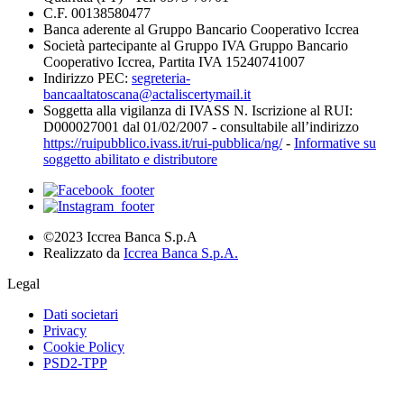
C.F. 00138580477
Banca aderente al Gruppo Bancario Cooperativo Iccrea
Società partecipante al Gruppo IVA Gruppo Bancario
Cooperativo Iccrea, Partita IVA 15240741007
Indirizzo PEC:
segreteria-
bancaaltatoscana@actaliscertymail.it
Soggetta alla vigilanza di IVASS N. Iscrizione al RUI:
D000027001 dal 01/02/2007 - consultabile all’indirizzo
https://ruipubblico.ivass.it/rui-pubblica/ng/
-
Informative su
soggetto abilitato e distributore
©2023 Iccrea Banca S.p.A
Realizzato da
Iccrea Banca S.p.A.
Legal
Dati societari
Privacy
Cookie Policy
PSD2-TPP