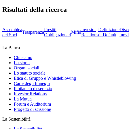
Risultati della ricerca
Assemblea
Prestiti
Investor
Definizione
Disc
Trasparenza
Mifid
dei Soci
Obbligazionari
Relations
di Default
movi
La Banca
Chi siamo
La storia
Organi sociali
Lo statuto sociale
Etica di Gruppo e Whistleblowing
Carte degli Impegni
Il bilancio d'esercizio
Investor Relations
La Mutua
Forum e Auditorium
Progetto di scissione
La Sostenibilità
La Sostenibilità