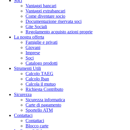
Soci
Vantaggi bancari
Vantaggi extrabancari
Come diventare socio
Documentazione riservata soci
Gite Sociali
Regolamento acquisto azioni proprie
La nostra offerta
Famiglie e privati
Giovani
Imprese
Soci
Catalogo prodotti
Strumenti Utili
Calcolo TAEG
Calcolo Iban
Calcola il mutuo
Richiesta Contributo
Sicurezza
Sicurezza informatica
Carte di pagamento
Sportello ATM
Contattaci
Contattaci
Blocco carte