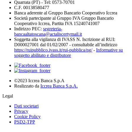
Quarrata (PT) - Tel: 0573-70701
C.F. 00138580477
Banca aderente al Gruppo Bancario Cooperativo Iccrea
Società partecipante al Gruppo IVA Gruppo Bancario
Cooperativo Iccrea, Partita IVA 15240741007
Indirizzo PEC:
segreteria-
bancaaltatoscana@actaliscertymail.it
Soggetta alla vigilanza di IVASS N. Iscrizione al RUI:
D000027001 dal 01/02/2007 - consultabile all’indirizzo
https://ruipubblico.ivass.it/rui-pubblica/ng/
-
Informative su
soggetto abilitato e distributore
©2023 Iccrea Banca S.p.A
Realizzato da
Iccrea Banca S.p.A.
Legal
Dati societari
Privacy
Cookie Policy
PSD2-TPP