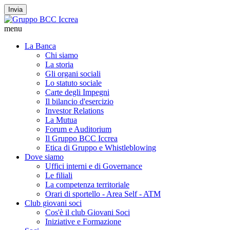
Invia
menu
La Banca
Chi siamo
La storia
Gli organi sociali
Lo statuto sociale
Carte degli Impegni
Il bilancio d'esercizio
Investor Relations
La Mutua
Forum e Auditorium
Il Gruppo BCC Iccrea
Etica di Gruppo e Whistleblowing
Dove siamo
Uffici interni e di Governance
Le filiali
La competenza territoriale
Orari di sportello - Area Self - ATM
Club giovani soci
Cos'è il club Giovani Soci
Iniziative e Formazione