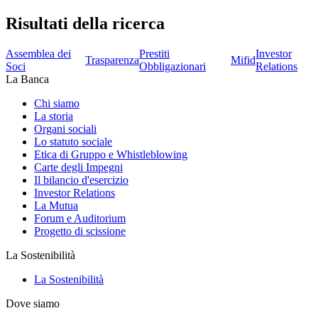
Risultati della ricerca
Assemblea dei
Prestiti
Investor
Trasparenza
Mifid
Soci
Obbligazionari
Relations
La Banca
Chi siamo
La storia
Organi sociali
Lo statuto sociale
Etica di Gruppo e Whistleblowing
Carte degli Impegni
Il bilancio d'esercizio
Investor Relations
La Mutua
Forum e Auditorium
Progetto di scissione
La Sostenibilità
La Sostenibilità
Dove siamo