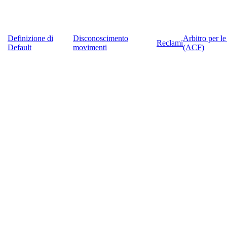
Definizione di
Disconoscimento
Arbitro per l
Reclami
Default
movimenti
(ACF)