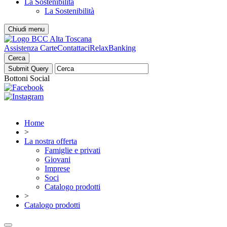
La Sostenibilità
La Sostenibilità
Chiudi menu
Assistenza Carte
Contattaci
RelaxBanking
Cerca
Bottoni Social
Home
>
La nostra offerta
Famiglie e privati
Giovani
Imprese
Soci
Catalogo prodotti
>
Catalogo prodotti