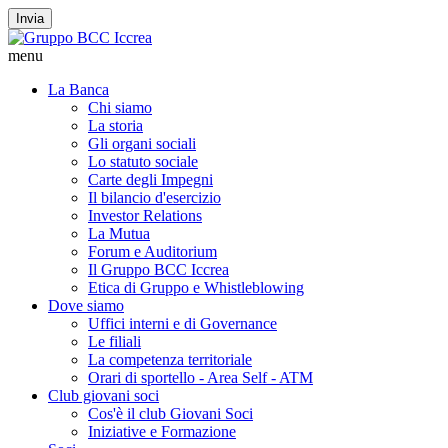
Invia
menu
La Banca
Chi siamo
La storia
Gli organi sociali
Lo statuto sociale
Carte degli Impegni
Il bilancio d'esercizio
Investor Relations
La Mutua
Forum e Auditorium
Il Gruppo BCC Iccrea
Etica di Gruppo e Whistleblowing
Dove siamo
Uffici interni e di Governance
Le filiali
La competenza territoriale
Orari di sportello - Area Self - ATM
Club giovani soci
Cos'è il club Giovani Soci
Iniziative e Formazione