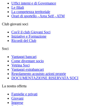
Uffici interni e di Governance
Le filiali
La competenza territoriale
Orari di sportello - Area Self - ATM
Club giovani soci
Cos'è il club Giovani Soci
Iniziative e Formazione
Ricordi del Club
Soci
Vantaggi bancari
Come diventare socio
Vetrina Soci
Vantaggi extrabancari
Regolamento acquisto azioni proprie
DOCUMENTAZIONE RISERVATA SOCI
La nostra offerta
Famiglie e privati
Giovani
Imprese