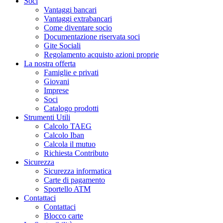
Soci
Vantaggi bancari
Vantaggi extrabancari
Come diventare socio
Documentazione riservata soci
Gite Sociali
Regolamento acquisto azioni proprie
La nostra offerta
Famiglie e privati
Giovani
Imprese
Soci
Catalogo prodotti
Strumenti Utili
Calcolo TAEG
Calcolo Iban
Calcola il mutuo
Richiesta Contributo
Sicurezza
Sicurezza informatica
Carte di pagamento
Sportello ATM
Contattaci
Contattaci
Blocco carte