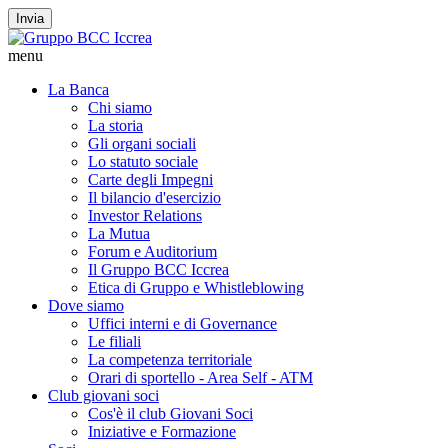
Invia
menu
La Banca
Chi siamo
La storia
Gli organi sociali
Lo statuto sociale
Carte degli Impegni
Il bilancio d'esercizio
Investor Relations
La Mutua
Forum e Auditorium
Il Gruppo BCC Iccrea
Etica di Gruppo e Whistleblowing
Dove siamo
Uffici interni e di Governance
Le filiali
La competenza territoriale
Orari di sportello - Area Self - ATM
Club giovani soci
Cos'è il club Giovani Soci
Iniziative e Formazione