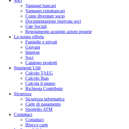
Soci
Vantaggi bancari
Vantaggi extrabancari
Come diventare socio
Documentazione riservata soci
Gite Sociali
Regolamento acquisto azioni proprie
La nostra offerta
Famiglie e privati
Giovani
Imprese
Soci
Catalogo prodotti
Strumenti Utili
Calcolo TAEG
Calcolo Iban
Calcola il mutuo
Richiesta Contributo
Sicurezza
Sicurezza informatica
Carte di pagamento
Sportello ATM
Contattaci
Contattaci
Blocco carte