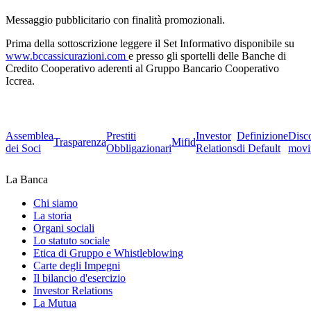
Messaggio pubblicitario con finalità promozionali.
Prima della sottoscrizione leggere il Set Informativo disponibile su
www.bccassicurazioni.com
e presso gli sportelli delle Banche di
Credito Cooperativo aderenti al Gruppo Bancario Cooperativo
Iccrea.
Assemblea
Prestiti
Investor
Definizione
Disc
Trasparenza
Mifid
dei Soci
Obbligazionari
Relations
di Default
movi
La Banca
Chi siamo
La storia
Organi sociali
Lo statuto sociale
Etica di Gruppo e Whistleblowing
Carte degli Impegni
Il bilancio d'esercizio
Investor Relations
La Mutua