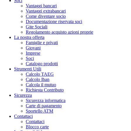
Soci
Vantaggi bancari
Vantaggi extrabancari
Come diventare socio
Documentazione riservata soci
Gite Sociali
Regolamento acquisto azioni proprie
La nostra offerta
Famiglie e privati
Giovani
Imprese
Soci
Catalogo prodotti
Strumenti Utili
Calcolo TAEG
Calcolo Iban
Calcola il mutuo
Richiesta Contributo
Sicurezza
Sicurezza informatica
Carte di pagamento
Sportello ATM
Contattaci
Contattaci
Blocco carte