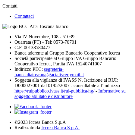
Contatti
Contattaci
Via IV Novembre, 108 - 51039
Quarrata (PT) - Tel: 0573-70701
C.F. 00138580477
Banca aderente al Gruppo Bancario Cooperativo Iccrea
Società partecipante al Gruppo IVA Gruppo Bancario
Cooperativo Iccrea, Partita IVA 15240741007
Indirizzo PEC:
segreteria-
bancaaltatoscana@actaliscertymail.it
Soggetta alla vigilanza di IVASS N. Iscrizione al RUI:
D000027001 dal 01/02/2007 - consultabile all’indirizzo
https://ruipubblico.ivass.it/rui-pubblica/ng/
-
Informative su
soggetto abilitato e distributore
©2023 Iccrea Banca S.p.A
Realizzato da
Iccrea Banca S.p.A.