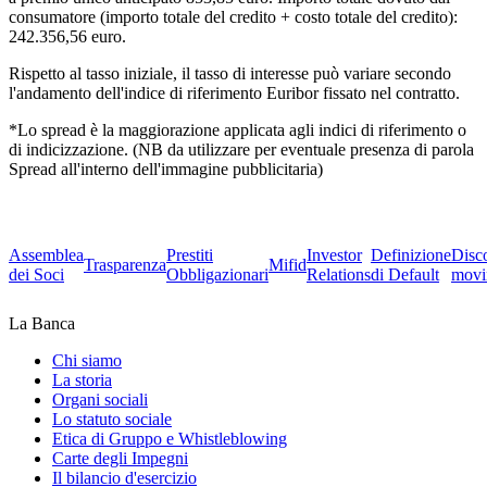
consumatore (importo totale del credito + costo totale del credito):
242.356,56 euro.
Rispetto al tasso iniziale, il tasso di interesse può variare secondo
l'andamento dell'indice di riferimento Euribor fissato nel contratto.
*Lo spread è la maggiorazione applicata agli indici di riferimento o
di indicizzazione. (NB da utilizzare per eventuale presenza di parola
Spread all'interno dell'immagine pubblicitaria)
Assemblea
Prestiti
Investor
Definizione
Disc
Trasparenza
Mifid
dei Soci
Obbligazionari
Relations
di Default
movi
La Banca
Chi siamo
La storia
Organi sociali
Lo statuto sociale
Etica di Gruppo e Whistleblowing
Carte degli Impegni
Il bilancio d'esercizio