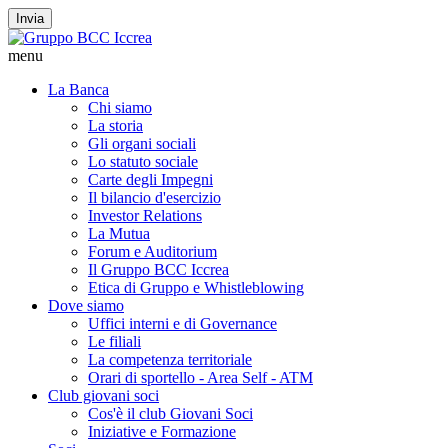
Invia
menu
La Banca
Chi siamo
La storia
Gli organi sociali
Lo statuto sociale
Carte degli Impegni
Il bilancio d'esercizio
Investor Relations
La Mutua
Forum e Auditorium
Il Gruppo BCC Iccrea
Etica di Gruppo e Whistleblowing
Dove siamo
Uffici interni e di Governance
Le filiali
La competenza territoriale
Orari di sportello - Area Self - ATM
Club giovani soci
Cos'è il club Giovani Soci
Iniziative e Formazione