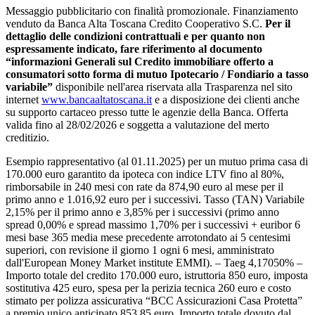
Messaggio pubblicitario con finalità promozionale. Finanziamento
venduto da Banca Alta Toscana Credito Cooperativo S.C.
Per il
dettaglio delle condizioni contrattuali e per quanto non
espressamente indicato, fare riferimento al documento
“informazioni Generali sul Credito immobiliare offerto a
consumatori sotto forma di mutuo Ipotecario / Fondiario a tasso
variabile”
disponibile nell'area riservata alla Trasparenza nel sito
internet
www.bancaaltatoscana.it
e a disposizione dei clienti anche
su supporto cartaceo presso tutte le agenzie della Banca. Offerta
valida fino al 28/02/2026
e soggetta a valutazione del merto
creditizio.
Esempio rappresentativo (al 01.11.2025) per un mutuo prima casa di
170.000 euro garantito da ipoteca con indice LTV fino al 80%,
rimborsabile in 240 mesi con rate da 874,90 euro al mese per il
primo anno e 1.016,92 euro per i successivi. Tasso (TAN) Variabile
2,15% per il primo anno e 3,85% per i successivi (primo anno
spread 0,00% e spread massimo 1,70% per i successivi + euribor 6
mesi base 365 media mese precedente arrotondato ai 5 centesimi
superiori, con revisione il giorno 1 ogni 6 mesi, amministrato
dall'European Money Market institute EMMI). – Taeg 4,17050% –
Importo totale del credito 170.000 euro, istruttoria 850 euro, imposta
sostitutiva 425 euro, spesa per la perizia tecnica 260 euro e costo
stimato per polizza assicurativa “BCC Assicurazioni Casa Protetta”
a premio unico anticipato 853,85 euro. Importo totale dovuto dal