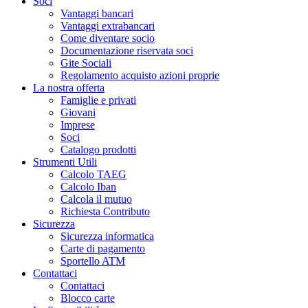
Soci
Vantaggi bancari
Vantaggi extrabancari
Come diventare socio
Documentazione riservata soci
Gite Sociali
Regolamento acquisto azioni proprie
La nostra offerta
Famiglie e privati
Giovani
Imprese
Soci
Catalogo prodotti
Strumenti Utili
Calcolo TAEG
Calcolo Iban
Calcola il mutuo
Richiesta Contributo
Sicurezza
Sicurezza informatica
Carte di pagamento
Sportello ATM
Contattaci
Contattaci
Blocco carte