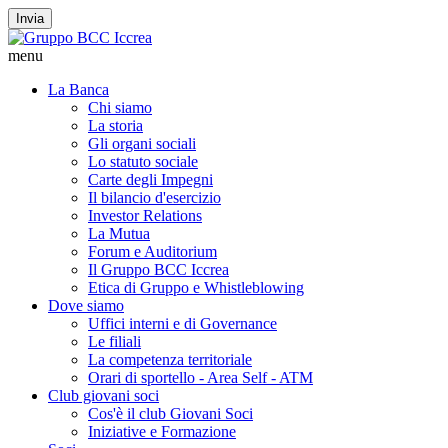
Invia
menu
La Banca
Chi siamo
La storia
Gli organi sociali
Lo statuto sociale
Carte degli Impegni
Il bilancio d'esercizio
Investor Relations
La Mutua
Forum e Auditorium
Il Gruppo BCC Iccrea
Etica di Gruppo e Whistleblowing
Dove siamo
Uffici interni e di Governance
Le filiali
La competenza territoriale
Orari di sportello - Area Self - ATM
Club giovani soci
Cos'è il club Giovani Soci
Iniziative e Formazione