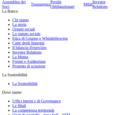
Assemblea dei
Prestiti
Investor
Trasparenza
Mifid
Soci
Obbligazionari
Relations
La Banca
Chi siamo
La storia
Organi sociali
Lo statuto sociale
Etica di Gruppo e Whistleblowing
Carte degli Impegni
Il bilancio d'esercizio
Investor Relations
La Mutua
Forum e Auditorium
Progetto di scissione
La Sostenibilità
La Sostenibilità
Dove siamo
Uffici interni e di Governance
Le filiali
La competenza territoriale
Orari di sportello - Area Self - ATM