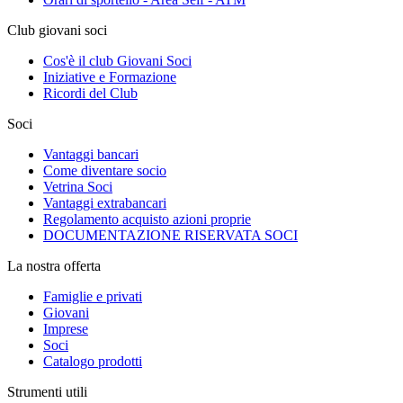
Club giovani soci
Cos'è il club Giovani Soci
Iniziative e Formazione
Ricordi del Club
Soci
Vantaggi bancari
Come diventare socio
Vetrina Soci
Vantaggi extrabancari
Regolamento acquisto azioni proprie
DOCUMENTAZIONE RISERVATA SOCI
La nostra offerta
Famiglie e privati
Giovani
Imprese
Soci
Catalogo prodotti
Strumenti utili