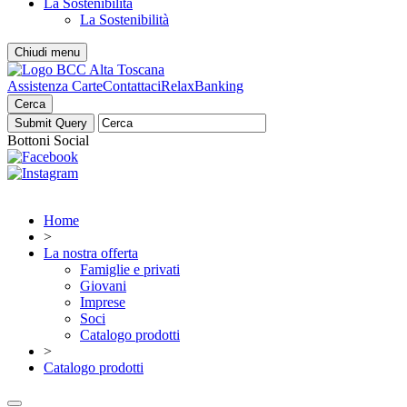
La Sostenibilità
La Sostenibilità
Chiudi menu
Assistenza Carte
Contattaci
RelaxBanking
Cerca
Bottoni Social
Home
>
La nostra offerta
Famiglie e privati
Giovani
Imprese
Soci
Catalogo prodotti
>
Catalogo prodotti