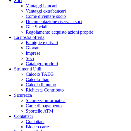
Soci
Vantaggi bancari
Vantaggi extrabancari
Come diventare socio
Documentazione riservata soci
Gite Sociali
Regolamento acquisto azioni proprie
La nostra offerta
Famiglie e privati
Giovani
Imprese
Soci
Catalogo prodotti
Strumenti Utili
Calcolo TAEG
Calcolo Iban
Calcola il mutuo
Richiesta Contributo
Sicurezza
Sicurezza informatica
Carte di pagamento
Sportello ATM
Contattaci
Contattaci
Blocco carte