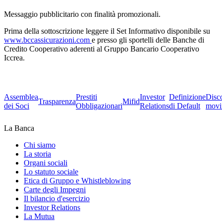
Messaggio pubblicitario con finalità promozionali.
Prima della sottoscrizione leggere il Set Informativo disponibile su
www.bccassicurazioni.com
e presso gli sportelli delle Banche di
Credito Cooperativo aderenti al Gruppo Bancario Cooperativo
Iccrea.
Assemblea
Prestiti
Investor
Definizione
Disc
Trasparenza
Mifid
dei Soci
Obbligazionari
Relations
di Default
movi
La Banca
Chi siamo
La storia
Organi sociali
Lo statuto sociale
Etica di Gruppo e Whistleblowing
Carte degli Impegni
Il bilancio d'esercizio
Investor Relations
La Mutua