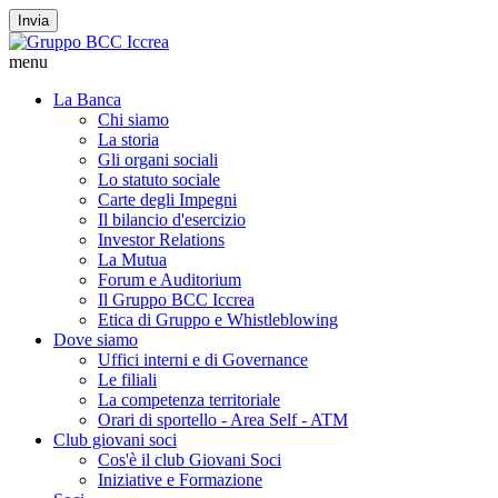
Invia
menu
La Banca
Chi siamo
La storia
Gli organi sociali
Lo statuto sociale
Carte degli Impegni
Il bilancio d'esercizio
Investor Relations
La Mutua
Forum e Auditorium
Il Gruppo BCC Iccrea
Etica di Gruppo e Whistleblowing
Dove siamo
Uffici interni e di Governance
Le filiali
La competenza territoriale
Orari di sportello - Area Self - ATM
Club giovani soci
Cos'è il club Giovani Soci
Iniziative e Formazione