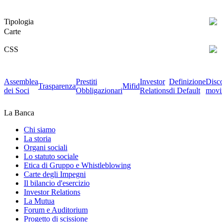
Tipologia
Carte
CSS
Assemblea
Prestiti
Investor
Definizione
Disc
Trasparenza
Mifid
dei Soci
Obbligazionari
Relations
di Default
movi
La Banca
Chi siamo
La storia
Organi sociali
Lo statuto sociale
Etica di Gruppo e Whistleblowing
Carte degli Impegni
Il bilancio d'esercizio
Investor Relations
La Mutua
Forum e Auditorium
Progetto di scissione