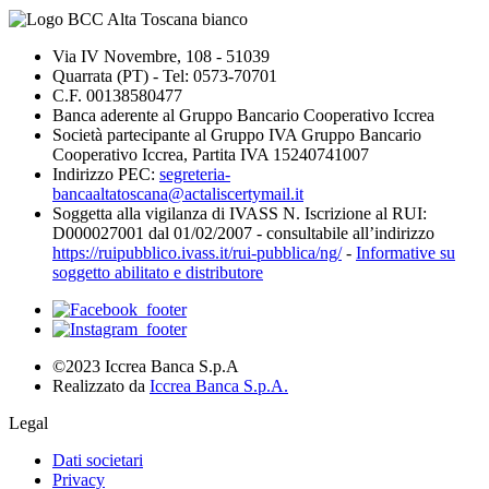
Via IV Novembre, 108 - 51039
Quarrata (PT) - Tel: 0573-70701
C.F. 00138580477
Banca aderente al Gruppo Bancario Cooperativo Iccrea
Società partecipante al Gruppo IVA Gruppo Bancario
Cooperativo Iccrea, Partita IVA 15240741007
Indirizzo PEC:
segreteria-
bancaaltatoscana@actaliscertymail.it
Soggetta alla vigilanza di IVASS N. Iscrizione al RUI:
D000027001 dal 01/02/2007 - consultabile all’indirizzo
https://ruipubblico.ivass.it/rui-pubblica/ng/
-
Informative su
soggetto abilitato e distributore
©2023 Iccrea Banca S.p.A
Realizzato da
Iccrea Banca S.p.A.
Legal
Dati societari
Privacy