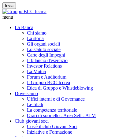
Invia
menu
La Banca
Chi siamo
La storia
Gli organi sociali
Lo statuto sociale
Carte degli Impegni
Il bilancio d'esercizio
Investor Relations
La Mutua
Forum e Auditorium
Il Gruppo BCC Iccrea
Etica di Gruppo e Whistleblowing
Dove siamo
Uffici interni e di Governance
Le filiali
La competenza territoriale
Orari di sportello - Area Self - ATM
Club giovani soci
Cos'è il club Giovani Soci
Iniziative e Formazione