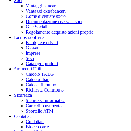
Soci
Vantaggi bancari
Vantaggi extrabancari
Come diventare socio
Documentazione riservata soci
Gite Sociali
Regolamento acquisto azioni proprie
La nostra offerta
Famiglie e privati
Giovani
Imprese
Soci
Catalogo prodotti
Strumenti Utili
Calcolo TAEG
Calcolo Iban
Calcola il mutuo
Richiesta Contributo
Sicurezza
Sicurezza informatica
Carte di pagamento
Sportello ATM
Contattaci
Contattaci
Blocco carte